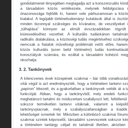
gondolatmenet lényegében megtagadja azt a konszenzuális kiind
a társadalom közös emlékezete, melynek feldolgozása
önazonossága fejlődik ki, hanem vele párhuzamosan a közössé
kialakul. A legújabb történettudományi kutatások által is ösztö
minden bizonnyal szükséges és kívánatos, de veszélyeket 
„túlhajtása” könnyen az elmúlt évszázadokban rögzült „
kiüresedéséhez vezethet. A kulturális tudáskánon tartalmá
radikális átalakulása, a közösségi tudás megértéséhez szüksége
nemcsak a fiatalok műveltségi problémáit vetíti előre, hanem
közös kulturális (ezen belül történelmi) tudás kontinuitásá
korosztályok számára, és ezáltal a társadalmi kohézió meg
okozhatja.
3. 2. Tankönyvek
A kilencvenes évek közepének szakmai – bár több vonatkozásban
vitái végül is azt eredményezték, hogy a történelem tantervi 
„papíron” létezett, és a gyakorlatban a tankönyvek vették át a 
funkcióját. Abban, hogy a tankönyvből, mely eredeti funkci
meghatározó tartalmi és módszertani szabályozó lett, feltétlenü
sokszor terméketlen tantervi vitáknak, valamint a kiépü
tankönyvpiacnak, mely a szabályozatlanságban a kiadók 
lehetőséget ismertek fel. Miközben a különböző szakmai fórum
szakmai szintek képviselői, társadalmi szervezetek sokszor kés
a történelem tantárgy céljait és tartalmát illetően, aközbe