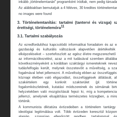
inkább „történelemtanári” programként íródtak, nem pedig társad
Az alábbiakban bemutatjuk a 4 féléves, 30 kredites történelemta
no images were found
3. Történelemtanítás: tartalmi (tantervi és vizsga) 
11
érettségi, történelemóra
3.1. Tartalmi szabályozás
Az ezredfordulóhoz kapcsolódó informatikai forradalom és az e
gazdasági és kulturális változások alapvetően átértékelték 
elképzeléseket – szertefoszlott az egész életre megszerezhető tu
az információkezelést, azaz a mit tudásával szemben általáb
következményeként a korábban szaktárgyi ismereteknek neveze
tudásfelfogás került, melynek összetevőit a műveltség, a sz
fogalmával lehet jellemezni. A műveltség ebben az összefüggés
köznapi életben való eligazodást, összefüggések átlátását, al
szakértelem egy konkrét szakterület (pl. történett
fogalomkészletének, kutatási módszereinek és sémáinak bir
helyzetekben való mozgósítását fejezi ki, míg a kompetenc
jellemzi, amelynek elsajátítása természetes közegben, a min
történik.
A kommunista diktatúra évtizedeiben a történelem tantárgy
ideológiai legitimálása volt. Több évtizeden keresztül közpo
alapján, szigorúan ellenőrzött rendben, tartalommal 