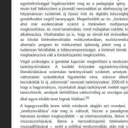
egyértelműséggel fogalmazódott meg az a pedagógiai igény, 
révén kell felkészíteni a jövendő nemzedéket az élethosszig t
folyamatosan születnek új típusú írott és digitális készségf
gondolkodást segítő tananyagok. Megerősödött az ún. „forrásköz
ahol már evidenciának számít a történelem multiperspekt
megközelítése, és mind tartalmában, mind műfajában sokféle, kon
alkalmazása. Vitathatatlan az is, hogy az elmúlt két évtizedb
az iskolai történelemoktatás módszertanában, eszközrends
alternatív program és módszertani újdonság jelent meg a
tudatosan felvállalták a többszempontúságot, a történeti témák 
meghatározóvá vált a forrásközpontú megközelítés.
Végül szükséges e gondolat kapcsán megemlíteni a rendszervá
tankönyvkínálatot. A korábbi évtizedek egytankönyvűs
liberalizálásával számtalan tankönyvkiadó született, amelye
változtatási szándékokat figyelembe véve, sokszor ellenőr
bocsátották ki új „reformnak” nevezett tankönyveiket. 2005-tő
hogy a hagyományos, nyomtatott alapú tankönyvek mellett egyre 
taneszközök, amelyek térhódítása valószínűleg az országos pá
20
által egyre inkább teret fognak hódítani.
A legegyszerűbb lenne tehát mindezek alapján azt mondani, 
„rendszerváltása” már meg is valósult, hiszen a paradigm
hetvenes éveiben megkezdődött – az internacionalista, illetve 
visszaszorításával, illetve a nemzetközpontú történelem
visszaállításával –, ezért a politikai rendszerváltás után már 