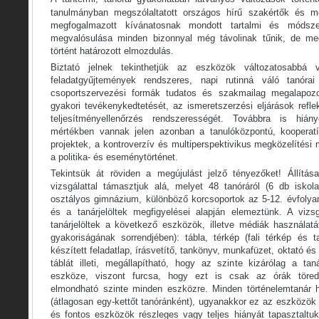
tanulmányban megszólaltatott országos hírű szakértők és m
megfogalmazott kívánatosnak mondott tartalmi és módsze
megvalósulása minden bizonnyal még távolinak tűnik, de meg
történt határozott elmozdulás.
Biztató jelnek tekinthetjük az eszközök változatosabbá
feladatgyűjtemények rendszeres, napi rutinná váló tanórai
csoportszervezési formák tudatos és szakmailag megalapozo
gyakori tevékenykedtetését, az ismeretszerzési eljárások reflek
teljesítményellenőrzés rendszerességét. Továbbra is hiány
mértékben vannak jelen azonban a tanulóközpontú, kooperatív
projektek, a kontroverzív és multiperspektivikus megközelítés
a politika- és eseménytörténet.
Tekintsük át röviden a megújulást jelző tényezőket! Állítás
vizsgálattal támasztjuk alá, melyet 48 tanóráról (6 db isko
osztályos gimnázium, különböző korcsoportok az 5-12. évfolya
és a tanárjelöltek megfigyelései alapján elemeztünk. A vizs
tanárjelöltek a következő eszközök, illetve médiák használatá
gyakoriságának sorrendjében): tábla, térkép (fali térkép és ta
készített feladatlap, írásvetítő, tankönyv, munkafüzet, oktató és
táblát illeti, megállapítható, hogy az szinte kizárólag a tan
eszköze, viszont furcsa, hogy ezt is csak az órák töre
elmondható szinte minden eszközre. Minden történelemtanár h
(átlagosan egy-kettőt tanóránként), ugyanakkor ez az eszközök v
és fontos eszközök részleges vagy teljes hiányát tapasztaltuk