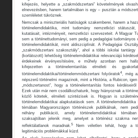
kifejezés, helyette a „szakmódszertani” követelmények olva
elnevezésben, hanem tartalmában is egy – pusztán a módszertan
szemléletet tükröznek.
Nemcsak a miniszteriális hatóságok szakemberei, hanem a haza
történelemdidaktika, mint tudomány nemzetközi státuszát, 
kutatásait, intézményeit, nemzetközi szervezeteit. A Magyar
sem a történettudományi, sem pedig a pedagógiai tudományos 
történelemdidaktikát, mint aldiszciplínát. A Pedagógiai Osztá
„szakmódszertani szakosztály”, ahol a többi iskolai tantárgy 
(korlátozott) lehetőség történelemdidaktikai relevanciájú kér
érdekeinek érvényesítésére, e műhely azonban nem halla
kifejezetten a történelemtanítás elméleti és gyakorlat
4
történelemdidaktikai/történelemmódszertani folyóiratok
, még a
népszerű történelmi magazinok, mint a História, a Rubicon, igen 
„módszertanost”, hogy a történelemtanítás fontos kérdéseiről
Ezek után már nem csodálkozhatunk, hogy hiányoznak a történe
közlő kötetek, elméleti szintézisek is. Hogyan is születn
történelemdidaktikai alapkutatások sem. A történelemdidaktika 
témában Magyarországon történészek publikálnak, nem ped
néhány publikáció, amely történelemdidaktikai témában
szaksajtóban jelenik meg, amelyet a történész szakma ne
5
reflektálatlanok maradnak.
Nem véletlen tehát, hogy a tör
legitimációs problémákkal küzd.