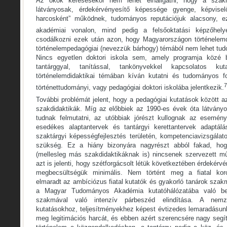
Az okok keresésekor nem lehet elhallgatni, hogy a sz
látványosak, érdekérvényesítő képessége gyenge, képvisel
harcosként” működnek, tudományos reputációjuk alacsony, e
akadémiai vonalon, mind pedig a felsőoktatási képzőhely
csodálkozni ezek után azon, hogy Magyarországon történelemd
történelempedagógiai (nevezzük bárhogy) témából nem lehet tud
Nincs egyetlen doktori iskola sem, amely programja közé b
tantárggyal, tanítással, tankönyvekkel kapcsolatos k
történelemdidaktikai témában kíván kutatni és tudományos f
7
történettudományi, vagy pedagógiai doktori iskolába jelentkezik.
További problémát jelent, hogy a pedagógiai kutatások között a
szakdidaktikák. Míg az előbbiek az 1990-es évek óta látvány
tudnak felmutatni, az utóbbiak jórészt kullognak az esemén
esedékes alaptantervek és tantárgyi kerettantervek adaptálá
szaktárgyi képességfejlesztés területén, kompetenciavizsgálat
szükség. Ez a hiány bizonyára nagyrészt abból fakad, hogy
(mellesleg más szakdidaktikáknak is) nincsenek szervezett m
azt is jelenti, hogy szétforgácsolt létük következtében érdekérv
megbecsültségük minimális. Nem történt meg a fiatal koros
elmaradt az ambíciózus fiatal kutatók és gyakorló tanárok sza
a Magyar Tudományos Akadémia kutatóhálózatába való bec
szakmával való intenzív párbeszéd elindítása. A nemzet
kutatásokhoz, teljesítményekhez képest évtizedes lemaradásu
meg legitimációs harcát, és ebben azért szerencsére nagy segít