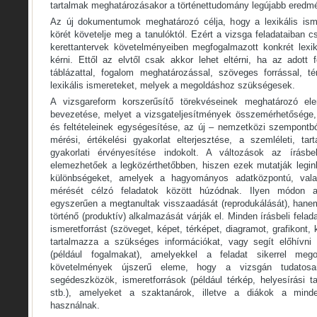
tartalmak meghatározásakor a történettudomány legújabb eredmé
Az új dokumentumok meghatározó célja, hogy a lexikális is
körét követelje meg a tanulóktól. Ezért a vizsga feladataiban 
kerettantervek követelményeiben megfogalmazott konkrét lexi
kérni. Ettől az elvtől csak akkor lehet eltérni, ha az adott fe
táblázattal, fogalom meghatározással, szöveges forrással, t
lexikális ismereteket, melyek a megoldáshoz szükségesek.
A vizsgareform korszerűsítő törekvéseinek meghatározó ele
bevezetése, melyet a vizsgateljesítmények összemérhetősége,
és feltételeinek egységesítése, az új – nemzetközi szempontb
mérési, értékelési gyakorlat elterjesztése, a szemléleti, tar
gyakorlati érvényesítése indokolt. A változások az írásbeli
elemezhetőek a legközérthetőbben, hiszen ezek mutatják legin
különbségeket, amelyek a hagyományos adatközpontú, vala
mérését célzó feladatok között húzódnak. Ilyen módon a
egyszerűen a megtanultak visszaadását (reprodukálását), hanem
történő (produktív) alkalmazását várják el. Minden írásbeli fela
ismeretforrást (szöveget, képet, térképet, diagramot, grafikont, 
tartalmazza a szükséges információkat, vagy segít előhívni
(például fogalmakat), amelyekkel a feladat sikerrel meg
követelmények újszerű eleme, hogy a vizsgán tudato
segédeszközök, ismeretforrások (például térkép, helyesírási t
stb.), amelyeket a szaktanárok, illetve a diákok a min
használnak.