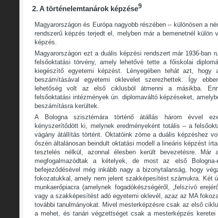
9
2. A történelemtanárok képzése
Magyarországon és Európa nagyobb részében – különösen a néme
rendszerű képzés terjedt el, melyben már a bemenetnél külön v
képzés.
Magyarországon ezt a duális képzési rendszert már 1936-ban r
felsőoktatási törvény, amely lehetővé tette a főiskolai diplo
kiegészítő egyetemi képzést. Lényegében tehát azt, hogy ad
beszámításával egyetemi oklevelet szerezhettek. Így ebbe
lehetőség volt az első ciklusból átmenni a másikba. Enn
felsőoktatási intézmények ún. diplomaváltó képzéseket, amelybe
beszámításra kerültek.
A Bologna szisztémára történő átállás három évvel ezel
kényszerítődött ki, melynek eredményeként totális – a felsőokt
vágány átállítás történt. Oktatóink zöme a duális képzéshez v
őszén általánosan beindult oktatási modell a lineáris képzést ír
tesztelés nélkül, azonnal élesben került bevezetésre. Már a
megfogalmazódtak a kételyek, de most az első Bologna-é
befejeződésével még inkább nagy a bizonytalanság, hogy vé
fokozatukkal, amely nem jelent szakképesítést számukra. Két út 
munkaerőpiacra (amelynek fogadókészségéről, „felszívó erejérő
vagy a szakképesítést adó egyetemi oklevél, azaz az MA fokoza
további tanulmányokat. Mivel mesterképzésre csak az első cikl
a mehet, és tanári végzettséget csak a mesterképzés keretei k