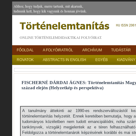
Ahhoz, hogy tudjuk, merre tartunk, mit akarunk,
tudnunk kell, hogy kik vagyunk és honnan jövünk.
ONLINE TÖRTÉNELEMDIDAKTIKAI FOLYÓIRAT.
FŐOLDAL
A FOLYÓIRATRÓL
ARCHÍVUM
TUDÁSTÁR
ROVATOK
ABSTRACTS IN ENGLISH
EGYÉB
KIADVÁNY
FISCHERNÉ DÁRDAI ÁGNES: Történelemtanítás Magya
század elején (Helyzetkép és perspektíva)
A tanulmány áttekinti az 1990-es rendszerváltozástól k
történelemtanítás helyzetét. Ennek keretében bemutatja, hogy a
tudományos közéletben nem tudott emancipálódni, noha számos
tankönyvek, vizsgák) megjelentek az e téren felhasználható
Feldolgozza a történelemtanárok képzésének korábbi és mai stru