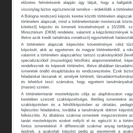
előzetes felméréseink alapján úgy látjuk, hogy a hallgató
viszonylag biztos egzisztenciát remélve – érdeklődik a történele
A Bologna rendszerű képzés keretei közötti történelem alapszak 
történelem alapszak, mind a történelemtanári mesterszak közö
kötelező) képzési és kimeneti követelményeit a 15/2006. sz
Minisztérium (OKM) rendelete, valamint a képzőintézmények köz
illetve azok kredit tartalmára vonatkozó) egyeztetések határoztá
A történelem alapszak képesítési követelményei célul tű
képzését, akik az egyetemes és magyar történelemből, a ro
valamint a történelem alapszakhoz tartozó szakirányokból (levél
specializációból (muzeológia) felsőfokú alapismeretekkel, ké
rendelkeznek és képesek történelmi, illetve általában társadalm
ismeretek önálló elsajátítására és rendszerezésére. Ezek bizt
feladatokat lássanak el, amelyek történeti, társadalomtudományi
és lehetővé teszi számukra, hogy egyetemi tanulmányaikat
(master) szinten.
A történelemtanár mesterképzés célja az alapfokozaton vag
keretében szerzett szakképzettségre, illetőleg ismeretekre 
szakképzésben és a felnőttképzésben az oktatási, pedagógi
fejlesztési feladatokra, továbbá a tanulmányok doktori képzésb
felkészítés. Az általános szakmai ismeretek megszerzésére az
tanári mesterképzés ezeket mélyíti el és egészíti ki a törté
fontos ismeretekkel. A differenciált szakmai anyag tantárgy
épülnek, a gyakorlati képzést pedig az egyetemek a gyakor