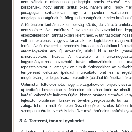
nem válnak a mindennapi pedagógiai praxis részévé. Miv
korszerűek, hogy annak tartjuk őket, hanem attól, hogy me
pedagógiai szituációval, így a jövőben várhatóan
megalapozottságának és főleg tudatosságának minden korábbiná
A történelem tanítása az emberiség közös, de változó emlékez
nemzedékre. Az „emlékezet” az elmúlt évszázadokban legg
elbeszélésekben, tanításokban jelent meg. A tanításokban hosszú
volt a mesélőnek, vagyis a tanárnak, aki legtöbbször maga vol
forrás. Az új évezred információs forradalma óhatatlanul átalak
eredményeként egy új egyensúly alakul ki a tanári „mesél
ismeretszerzés között. A kialakuló új munkamegosztá
hagyományosnak nevezhető tanári elbeszéléseket, de m
tapasztalatokat is, amelyek az elmúlt évtizedekben az aktívabb
térnyerését célozták (például munkáltató óra) és a rége
megértésére, feldolgozására törekedtek (például történettanításon
Optimistán feltételezhető, hogy a vizsgakövetelmények vissza
új érettségi bevezetése a történelem oktatása terén az elmúlt
hatású változását indította útjára, hiszen számos elemével kén
fejlesztő, probléma-, forrás- és tevékenységközpontú tanítási 
záloga lehet a múlt és jelen összefüggéseit széles körűen f
szempontú értelmezését is lehetővé tevő történelemtanítási gyak
3. 4. Tantermi, tanórai gyakorlat
A tantermi, tanórai gyakorlatban látványos változások történ