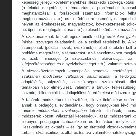
képesség jellegű követelményekhez illeszkedő szövegalkotási 
(a feladat megértése, a tématartás; a problémához kapcsol
meghatározása; a forrásokból származó információk felha
megfogalmazása stb.) és a történelmi események reproduktí
helyett az értelmezések, magyarázatok, következtetések (okok 
nézőpontok megfogalmazása stb.) szélesebb körű alkalmazásán
A szaktanároknak ki kell egészíteniük eddigi
értékelési gyak
írásbeli szöveges feladatainál, de a szóbeli tételeknél is. A 
szempontok (például nevek, évszámok) mellett értékelni kell 
probléma megértését, a tématartást, a válaszelemekben megje
és azok minőségét (a szakszókincs relevanciáját, az 
kifejezőképességet és a nyelvhelyességet stb.), valamint színvo
A vizsgakövetelmények koncepciója nemcsak lehetőséget b
szaktanári módszerek változatos alkalmazását,
a feldolgo
adaptálását, súlyozását, ha szükséges, szelektálását, ill
témákban való elmélyülést, valamint a tanulók felkészültségi
igazodó, differenciált feladatkijelölési és értékelési módszerek g
A tanárok módszertani felkészítése, illetve önképzése során
annak a pedagógiai evidenciának, hogy önmagukban lévő mó
tanárok
módszertani tevékenysége
létezik. Tudásuk, tapas
módszerek közötti választási képességük, azaz módszertani ko
bizonyos pedagógiai szituációkban és témákban melyek a
illeszkednek az oktatás – és így az érettségi vizsgakövetel
tartalmi elvárásaihoz, ezáltal biztosítva valamiféle hatékonysá