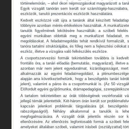
történelemórán, – ahol ókori népmozgásokat magyarázott a tanár
Egyik vizsgált tanórán sem került sor számítógép-használatra, i
eszközök, tanulói prezentációs eszközök használatára.
Kedvelt eszközzé vált újra a tanárok által készített feladatla
többnyire azonban mérés-értékelésre használtak. A munkafüzete
tanulók figyelmének lekötésére használták: a szóbeli felelé
egyéni munkában oldották meg a munkafüzet feladatait, ma
megoldásokat. A feladatmegoldás tehát rendkívül formalizált, 
tanóra tartalmi struktúrájába, és főleg nem a fejlesztési céloka
eszköz, illetve a vizsgára való felkészülés eszköze.
A csoportszervezési formák tekintetében továbbra is kedve
frontális óra, a tanári előadás (bemutatás, magyarázat), illetve 
azonban már nem jelent egyeduralmat, kizárólagosságot, mert
alkalmazzák az egyéni feladatmegoldást, a plénumbeszélge
alapján arra következtethetünk, hogy a beszélgetés tanári kérd
jelent), valamint a páros és a csoportmunkát is. (Az 50 vizsgál
Előfordult egyéni gyűjtőmunka, drámapedagógiai, szerepjátékszer
A tartalom tekintetében az órák többségének vezérfonalát vál
jellegű témák jelentették. Két-három órán került sor problémafelv
kapcsán jelenkori problémák tárgyalására (pl. beszélgeté
rabszolgaságról). Néhány alkalommal a tanulók is leh
megfogalmazására. A vizsgált órák jelentős részén sor k
ellenőrzésére. Az ellenőrzés legfontosabb formái a szóbeli fele
amelyeket általában szóbeli, valamint írásbeli (osztályzattal) tö