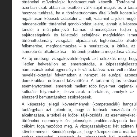
történelmi műveltségük fundamentumát képezik. Történelmi
azonban csak abban az esetben válik saját maguk és a társa
hasznos tudássá, ha a történettudomány által kínált konstruk
rugalmasan képesek adaptálni a múlt, valamint a jelen megért
mindenekelőtt történelmi gondolkodást jelent, annak a képess
tanuló a múlt-jelen-jövő hármas dimenziójában tudjon g
sajátosságainak és fejlettségi szintjének megfelelően ism
történettudomány vizsgálati eljárásainak legfontosabb alkotó
felismerése, megfogalmazása – a heurisztika, a kritika, az 
ismerete és alkalmazása –, történeti probléma megoldása válasza
Az új érettségi vizsgakövetelmények azt célozzák meg, hogy 
illetően helyreálljon az ismeretátadás, a képességfejles
hármasának belső egyensúlya. E változtatásra azért volt szüks
nevelési-oktatási folyamatban a nemzeti és európai azono
demokratikus értékrend közvetítése. A tartalmi újítás elsőso
eseménytörténeti ismeretek mellett több figyelmet kapjanak 
kulturális folyamatok, illetve azok a tartalmak, amelyek a
életszerű bemutatásához szükségesek.
A képesség jellegű követelmények (kompetenciák) hangsúl
tantárgyban azt jelentette, hogy a források használata é
alkalmazása, a térbeli és időbeli tájékozódás, az eseményeket a
történelmi események és jelenségek problémaközpontú bemut
célként fogalmazódott meg. A vizsgaszabályzat két szinten 
követelményeit. Kiindulópontja az, hogy középszinten a mai tá