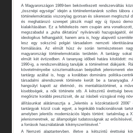
A Magyarországon 1989-ben bekövetkezett rendszerváltás közös
„össznépi egysége” idején a történelemtanárok széles tábora a
történelemoktatás viszonylag gyorsan és sikeresen megtisztul di
és meghatározó szerepet játszik majd egy új típusú demo
kialakításában. Ez a feltételezés nem csupán arra vonatkozott
megszabadul a „puha diktatúra” nyilvánvaló hazugságaitól, éri
ideologikus felhangjaitól, hanem arra is, hogy alapvető szemlé
lesz egy sokszínű polgári társadalom nemzeti identitásána
formálására. Az elmúlt húsz év során természetesen nag
magyarországi történelemoktatás területén. A tantárgy sokat
elmúlt két évtizedben. A tananyag időbeli határa kitolódott:
1990-ig, a rendszerváltásig tanulják a történelmet diákjaink. R
követelményeibe szisztematikusan beépültek jelenismereti el
tantárgy azáltal is, hogy a korábban domináns politika-centri
társadalmi alrendszerek története került be a tananyagba. 
hangsúlyt kapott az életmód-, és mentalitástörténet, a műve
kisebbségek, a nők története stb. A kétszintű érettségi bev
megőrizte korábbi presztizsét, de az írásbeli vizsgával még növ
állításunkat alátámasztja a „Jelentés a közoktatásról 2006”
tantárgyak közül csak egyet, a leginkább tradicionálisnak tartot
amelyben jelentős modernizációs lépés történt: tartalmilag a 
jelenismeretnek, az állampolgári tudatosságnak az erősítésével
a források használatának kikényszerítésével.”
A Nemzeti alaptantervben, illetve a kétszintű érettségi k