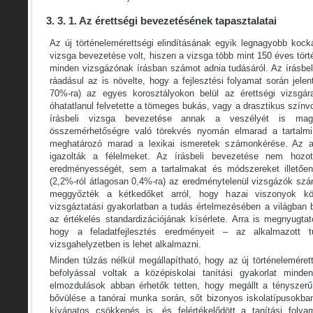
3. 3. 1. Az érettségi bevezetésének tapasztalatai
Az új történelemérettségi elindításának egyik legnagyobb kock
vizsga bevezetése volt, hiszen a vizsga több mint 150 éves tört
minden vizsgázónak írásban számot adnia tudásáról. Az írásbe
ráadásul az is növelte, hogy a fejlesztési folyamat során jele
70%-ra) az egyes korosztályokon belül az érettségi vizsgá
óhatatlanul felvetette a tömeges bukás, vagy a drasztikus színv
írásbeli vizsga bevezetése annak a veszélyét is ma
összemérhetőségre való törekvés nyomán elmarad a tartalmi
meghatározó marad a lexikai ismeretek számonkérése. Az az
igazolták a félelmeket. Az írásbeli bevezetése nem hoz
eredményességét, sem a tartalmakat és módszereket illetőe
(2,2%-ról átlagosan 0,4%-ra) az eredménytelenül vizsgázók szá
meggyőzték a kétkedőket arról, hogy hazai viszonyok kö
vizsgáztatási gyakorlatban a tudás értelmezésében a világban 
az értékelés standardizációjának kísérlete. Arra is megnyugta
hogy a feladatfejlesztés eredményeit – az alkalmazott 
vizsgahelyzetben is lehet alkalmazni.
Minden túlzás nélkül megállapítható, hogy az új történeleméret
befolyással voltak a középiskolai tanítási gyakorlat minden
elmozdulások abban érhetők tetten, hogy megállt a tényszerű
bővülése a tanórai munka során, sőt bizonyos iskolatípusokba
kívánatos csökkenés is, és felértékelődött a tanítási foly