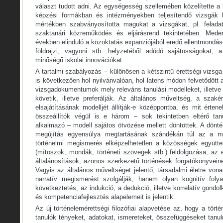
választ tudott adni. Az egységesség szellemében közelítette a
képzési formákban és intézményekben teljesítendő vizsgák k
mértékben szabványosította magukat a vizsgákat, pl. feladat
szaktanári közreműködés és eljárásrend tekintetében. Meder
években elinduló a közoktatás expanziójából eredő ellentmondások
földrajzi, vagyoni stb. helyzetéből adódó sajátosságokat,
minőségű iskolai innovációkat.
A tartalmi szabályozás – különösen a kétszintű érettségi vizsga
is következően hol nyilvánvalóan, hol latens módon felvetődött 
vizsgadokumentumok mely releváns tanulási modelleket, illetve
követik, illetve preferálják. Az általános műveltség, a sza
elsajátításának modelljét állítják-e középpontba, és mit értene
összeállítók végül is e három – sok tekintetben eltérő tanu
alkalmazó – modell sajátos ötvözése mellett döntöttek. A dönt
megújítás egyensúlya megtartásának szándékán túl az a me
történelmi megismerés elképzelhetetlen a közösségek együttes
(mítoszok, mondák, történeti szövegek stb.) feldolgozása, az
általánosítások, azonos szerkezetű történések forgatókönyveine
Vagyis az általános műveltséget jelentő, társadalmi életre vo
narratív megismerést szolgálják, hanem olyan kognitív folya
következtetés, az indukció, a dedukció, illetve korrelatív gond
és kompetenciafejlesztés alapelemeit is jelentik.
Az új történelemérettségi filozófiai alapvetése az, hogy a tö
tanulók tényeket, adatokat, ismereteket, összefüggéseket tanu