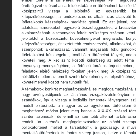
ember történelmi ismereteit és képességeit kell megkövet
érettségivel elsősorban a felsőoktatásban történelmet tanuló di
középszintű vizsga a jelöltektől az egyszerűbb ismer
kifejezőképességet, a rendszerezés és alkalmazás alapvető for
ítéletalkotás készségének meglétét igényli. Ez azt jelenti, h
adatokat, ismereteket, egyszerű összefüggéseket, a kreativitá
alkalmazásának alacsonyabb fokait szükséges számon kérni.
jelöltektől a középszintű követelményeket meghaladó, bonyo
kifejezőképességet, összetettebb rendszerezési, alkalmazási, 
szempontok alkalmazását, valamint magasabb fokú gondolkod
ítéletalkotási készségeket, továbbá a történelmi tények, adat
követeli meg. A két szint közötti különbség az adott téma
tényanyag mennyiségében, a történeti források terjedelmében,
feladatok eltérő nehézségi fokában jelenik meg. A középszint
nélkülözhetetlen az emelt szintű követelmények teljesítéséhez
követelményei között nem tüntetik fel.
A témakörök konkrét meghatározásánál és megfogalmazásánál a f
hogy érvényesüljenek az általános vizsgakövetelményben me
szándékok, így a vizsga a lexikális ismeretek lényegesen szűk
modell biztosította a magyar és az egyetemes történelem 
meghatározó módon jelent meg benne a XIX-XX. század törté
szinten azonosak, de emelt szinten több altémát tartalmaz
rendelt ún. altémák megfogalmazásakor az alábbi szempo
politikatörténet mellett a társadalom-, a gazdaság-, a mű
mentalitástörténetnek is fontos szerep jusson, illetve a téma