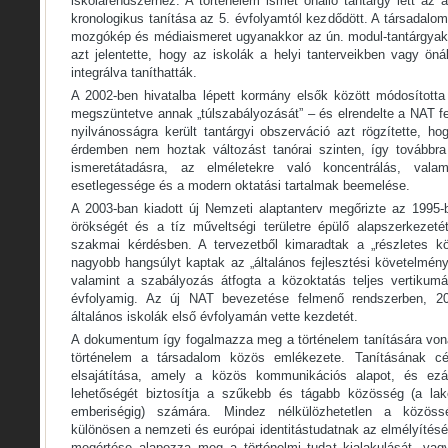
iskolarendszerhez. A történelem ismét önálló tantárgy lett az 
kronologikus tanítása az 5. évfolyamtól kezdődött. A társadalo
mozgókép és médiaismeret ugyanakkor az ún. modul-tantárgyak 
azt jelentette, hogy az iskolák a helyi tanterveikben vagy ön
integrálva taníthatták.
A 2002-ben hivatalba lépett kormány elsők között módosította 
megszüntetve annak „túlszabályozását” – és elrendelte a NAT fe
nyilvánosságra került tantárgyi obszerváció azt rögzítette, h
érdemben nem hoztak változást tanórai szinten, így továbbr
ismeretátadásra, az elméletekre való koncentrálás, valami
esetlegessége és a modern oktatási tartalmak beemelése.
A 2003-ban kiadott új Nemzeti alaptanterv megőrizte az 1995-
örökségét és a tíz műveltségi területre épülő alapszerkezetét
szakmai kérdésben. A tervezetből kimaradtak a „részletes kö
nagyobb hangsúlyt kaptak az „általános fejlesztési követelmény
valamint a szabályozás átfogta a közoktatás teljes vertikumát
évfolyamig. Az új NAT bevezetése felmenő rendszerben, 20
általános iskolák első évfolyamán vette kezdetét.
A dokumentum így fogalmazza meg a történelem tanítására vonatk
történelem a társadalom közös emlékezete. Tanításának cél
elsajátítása, amely a közös kommunikációs alapot, és ezá
lehetőségét biztosítja a szűkebb és tágabb közösség (a la
emberiségig) számára. Mindez nélkülözhetetlen a közöss
különösen a nemzeti és európai identitástudatnak az elmélyítésé
megértése alapozza meg a történelmi tudat kialakulását, vag