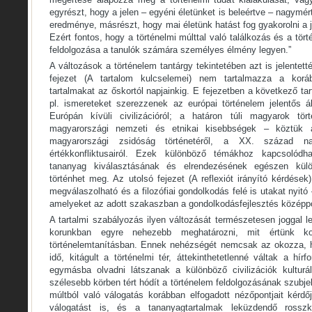
egyrészt, hogy a jelen – egyéni életünket is beleértve – nagym
eredménye, másrészt, hogy mai életünk hatást fog gyakorolni a
Ezért fontos, hogy a történelmi múlttal való találkozás és a tö
feldolgozása a tanulók számára személyes élmény legyen.”
A változások a történelem tantárgy tekintetében azt is jelentet
fejezet (A tartalom kulcselemei) nem tartalmazza a kor
tartalmakat az őskortól napjainkig. E fejezetben a következő ta
pl. ismereteket szerezzenek az európai történelem jelentős á
Európán kívüli civilizációról; a határon túli magyarok tört
magyarországi nemzeti és etnikai kisebbségek – köztük 
magyarországi zsidóság történetéről, a XX. század na
értékkonfliktusairól. Ezek különböző témákhoz kapcsolódh
tananyag kiválasztásának és elrendezésének egészen külö
történhet meg. Az utolsó fejezet (A reflexiót irányító kérdés
megválaszolható és a filozófiai gondolkodás felé is utakat nyit
amelyeket az adott szakaszban a gondolkodásfejlesztés középpont
A tartalmi szabályozás ilyen változását természetesen joggal 
korunkban egyre nehezebb meghatározni, mit értünk ko
történelemtanításban. Ennek nehézségét nemcsak az okozza, ho
idő, kitágult a történelmi tér, áttekinthetetlenné váltak a hír
egymásba olvadni látszanak a különböző civilizációk kulturá
szélesebb körben tért hódít a történelem feldolgozásának szub
múltból való válogatás korábban elfogadott nézőpontjait kér
válogatást is, és a tananyagtartalmak leküzdendő ross