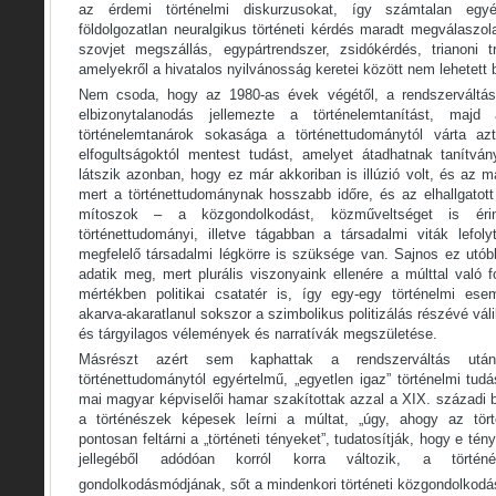
az érdemi történelmi diskurzusokat, így számtalan egy
földolgozatlan neuralgikus történeti kérdés maradt megválaszola
szovjet megszállás, egypártrendszer, zsidókérdés, trianoni 
amelyekről a hivatalos nyilvánosság keretei között nem lehetett 
Nem csoda, hogy az 1980-as évek végétől, a rendszerváltás e
elbizonytalanodás jellemezte a történelemtanítást, maj
történelemtanárok sokasága a történettudománytól várta azt
elfogultságoktól mentest tudást, amelyet átadhatnak tanítvá
látszik azonban, hogy ez már akkoriban is illúzió volt, és az m
mert a történettudománynak hosszabb időre, és az elhallgatot
mítoszok – a közgondolkodást, közműveltséget is éri
történettudományi, illetve tágabban a társadalmi viták lefol
megfelelő társadalmi légkörre is szüksége van. Sajnos ez ut
adatik meg, mert plurális viszonyaink ellenére a múlttal való f
mértékben politikai csatatér is, így egy-egy történelmi ese
akarva-akaratlanul sokszor a szimbolikus politizálás részévé válik
és tárgyilagos vélemények és narratívák megszületése.
Másrészt azért sem kaphattak a rendszerváltás után
történettudománytól egyértelmű, „egyetlen igaz” történelmi tud
mai magyar képviselői hamar szakítottak azzal a XIX. századi 
a történészek képesek leírni a múltat, „úgy, ahogy az tör
pontosan feltárni a „történeti tényeket”, tudatosítják, hogy e tén
jellegéből adódóan korról korra változik, a történés
gondolkodásmódjának, sőt a mindenkori történeti közgondolkodá