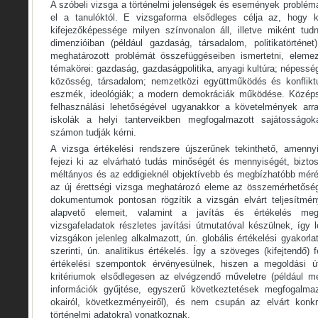
A szóbeli vizsga a történelmi jelenségek és események problém
el a tanulóktól. E vizsgaforma elsődleges célja az, hogy ki
kifejezőképessége milyen színvonalon áll, illetve miként tu
dimenzióiban (például gazdaság, társadalom, politikatörténet
meghatározott problémát összefüggéseiben ismertetni, elemez
témakörei: gazdaság, gazdaságpolitika, anyagi kultúra; népesség
közösség, társadalom; nemzetközi együttműködés és konfliktu
eszmék, ideológiák; a modern demokráciák működése. Középs
felhasználási lehetőségével ugyanakkor a követelmények ar
iskolák a helyi tanterveikben megfogalmazott sajátosságokat
számon tudják kérni.
A vizsga értékelési rendszere újszerűnek tekinthető, amenny
fejezi ki az elvárható tudás minőségét és mennyiségét, biztos
méltányos és az eddigieknél objektívebb és megbízhatóbb méré
az új érettségi vizsga meghatározó eleme az összemérhetőség
dokumentumok pontosan rögzítik a vizsgán elvárt teljesítmé
alapvető elemeit, valamint a javítás és értékelés meg
vizsgafeladatok részletes javítási útmutatóval készülnek, így 
vizsgákon jelenleg alkalmazott, ún. globális értékelési gyakorl
szerinti, ún. analitikus értékelés. Így a szöveges (kifejtendő) f
értékelési szempontok érvényesülnek, hiszen a megoldási ú
kritériumok elsődlegesen az elvégzendő műveletre (például m
információk gyűjtése, egyszerű következtetések megfogalma
okairól, következményeiről), és nem csupán az elvárt konkré
történelmi adatokra) vonatkoznak.