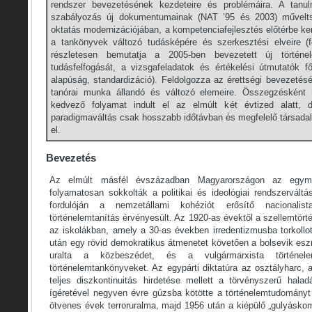
rendszer bevezetésének kezdeteire és problémáira. A tanul
szabályozás új dokumentumainak (NAT ’95 és 2003) művelt
oktatás modernizációjában, a kompetenciafejlesztés előtérbe ke
a tankönyvek változó tudásképére és szerkesztési elveire (f
részletesen bemutatja a 2005-ben bevezetett új történel
tudásfelfogását, a vizsgafeladatok és értékelési útmutatók f
alapúság, standardizáció). Feldolgozza az érettségi bevezetésé
tanórai munka állandó és változó elemeire. Összegzésként 
kedvező folyamat indult el az elmúlt két évtized alatt, 
paradigmaváltás csak hosszabb időtávban és megfelelő társada
el.
Bevezetés
Az elmúlt másfél évszázadban Magyarországon az egym
folyamatosan sokkolták a politikai és ideológiai rendszervál
fordulóján a nemzetállami kohéziót erősítő nacionalist
történelemtanítás érvényesült. Az 1920-as évektől a szellemtörté
az iskolákban, amely a 30-as években irredentizmusba torkollott
után egy rövid demokratikus átmenetet követően a bolsevik es
uralta a közbeszédet, és a vulgármarxista történele
történelemtankönyveket. Az egypárti diktatúra az osztályharc, a
teljes diszkontinuitás hirdetése mellett a törvényszerű halad
ígéretével negyven évre gúzsba kötötte a történelemtudományt 
ötvenes évek terroruralma, majd 1956 után a kiépülő „gulyásko