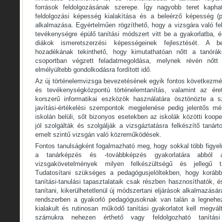
források feldolgozásának szerepe. Így nagyobb teret kapha
feldolgozási képesség kialakítása és a beleérző képesség (pe
alkalmazása. Egyértelműen rögzíthető, hogy a vizsgára való fe
tevékenységre épülő tanítási módszert vitt be a gyakorlatba, 
diákok ismeretszerzési képességeinek fejlesztését. A be
hozadékának tekinthető, hogy kimutathatóan nőtt a tanórá
csoportban végzett feladatmegoldása, melynek révén nőt
elmélyültebb gondolkodásra fordított idő.
Az új történelemvizsga bevezetésének egyik fontos következmény
és tevékenységközpontú történelemtanítás, valamint az érett
korszerű informatikai eszközök használatára ösztönözte a 
javítási-értékelési szempontok megjelenése pedig jelentős mé
iskolán belüli, sőt bizonyos esetekben az iskolák közötti koop
jól szolgálták és szolgálják a vizsgáztatásra felkészítő taná
emelt szintű vizsgán való közreműködések.
Fontos tanulságként fogalmazható meg, hogy sokkal több figyelme
a tanárképzés és -továbbképzés gyakorlatára abból
vizsgakövetelmények milyen felkészültségű és jellegű t
Tudatosítani szükséges a pedagógusjelöltekben, hogy korábbi
tanítási-tanulási tapasztalataik csak részben hasznosíthatók,
tanítani, kikerülhetetlenül új módszertani eljárások alkalmazásá
rendszerben a gyakorló pedagógusoknak van talán a legnehe
kialakult és rutinosan működő tanítási gyakorlatot kell megvál
számukra nehezen érthető vagy feldolgozható tanítás