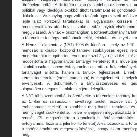
történelemtanítás. A diktatúra utolsó évtizedében azonban volt 
politikai vagy ideológiai okokból tiltott tartalmakat és gondolato
diákoknak. Viszonylag nagy volt a tanárok úgynevezett módsz
leple alatt korszerű tartalmakat is, ugyancsak korszerű m
rendszerváltozás után heves szakmai viták folytak elsősorban 
megújulásáról. A viták – összhangban a történettudomány tartalm
a történelem tantárgy tanításának célját, feladatait és helyét az 
A Nemzeti alaptanterv (NAT) 1995-ös kiadása – mely az 1-10.
nemcsak a korábbi központi tantervi szabályozás egész rend
megreformálta magát a tantervet, mint szabályzó eszközt is. Az 
módosította a hagyományos tantárgyi kereteket (tíz műveltségt
iskolatípusokra, hanem évfolyamokra osztotta a követelménye
tananyagot állította, hanem a tanulók fejlesztését. Enne
kereszttanterveket (cross curriculum) is megjelenített, amelye
érvényesek. A dokumentum a tanulásszervezés és tanan
alapvetően az egyes iskolák szintjére delegálta.
A NAT több szempontból is átértékelte a történelem tantárgy kor
az
Ember és társadalom
műveltségi terület részévé vált 
emberismeret mellett), a korábban megkövetelt tartalmak és 
mennyiségét csökkentette, illetve lényegesen megváltoztatta a
rendjét. (Pl. megszüntette a kronologikus történelemtanítás
évfolyammal lezárta a jelenkor történetét) A változásokat a tör
a történelemoktatás megcsonkításának, ahogy akkor megfogal
meg.