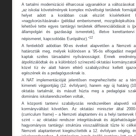
A tartalmi modernizáció élharcosai ugyanakkor a változásokat 
„az iskolai követelmények komplex műveltségi területek formáj
helyet adott a korábban csak elszórt kísérletként lé
»nagykorúsításának« (például emberismeret, mozgóképkultúra 
lehetővé tette egyes tantárgyi területek differenciálódását is (
állampolgári és gazdasági ismeretek), illetve kerettanter
12
népismeret, kapcsolódás Európához).”
A fentiekből adódóan 90-es éveket alapvetően a Nemzeti ala
határozták meg, melyek különösen a ’95-ös elfogadást megelő
kaptak széles társadalmi nyilvánosságot. Ennek eredmény
átpolitizálódtak és a különböző színezetű oktatási kormányzatok
közel tíz év alatt három eltérő szabályzóhoz kellett igazo
egészének és a pedagógusoknak is.
A NAT implementációját jelentősen megnehezítette az a té
kimeneti végpontjáig (12. évfolyam), hanem egy új határig (1
oktatás tartalmát, és másutt húzta meg a pedagógiai szak
domináns iskolarendszerben voltak,
A központi tantervi szabályozás rendszerében alapvető vá
kormányváltást követően. Az oktatási miniszter által 2000-
(curriculum frame) – a Nemzeti alaptanterv és a helyi tantervek
szint – az oktatási rendszer integritásának és átjárhatóságán
hagyományos tantárgyi struktúra visszaállítását tűzte ki cél
Nemzeti alaptantervet kiegészítették a 12. évfolyam végéig, é