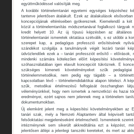
együttműködéssel valósítják meg.
A korábbi történelemtanári egyetemi egységes képzéshez ké
tanterve jelentősen átalakult. Ezek az átalakulások elsősorban 
koncepciójának eltéréseiben gyökereznek. Kiemelendő a két
közül a történelemtanítás módszertanával foglalkozó tárgyak 
kredit helyett 10. Az új típusú képzésben az általáno
történelemtanári ismeretek oktatása szétválik, s ez utóbbi a ko
szerepet kap, a pedagógus professzió erősítésének nyilv
szándékot szolgálja a tanulmányok végét lezáró tanári kép
üdvözlendőek ezek a – tanári professziót erősítő – előírások, 
mindenki számára kötelezően előírt képesítési követelmény
szóhasználatában igen elavult koncepciót tükröznek. E konce
szükséges kimeneti követelményeket szűk pedagógiai 
történelemmetodikai, nem pedig egy tágabb – a történet
kapcsolatban lévő – történelemdidaktikai alapon tételezi. A ké
szűk, metodikai értelmezésű felfogását összhangban látj
véleményünkkel, hogy nem ismertek a nemzetközi és hazai tör
eredményei, ezért sajnos nem jelennek meg a történelem tanítá
dokumentumokban.
Új elemként jelent meg a képesítési követelményekben az E
tanári szak, mely a Nemzeti Alaptanterv által képviselt tant
felsőoktatási megjelenéseként értelmezhető. Ismereteink szerint
intézménynek sem sikerült akkreditálnia ezt a képzést, mi
jelentősen átlépi a jelenlegi tanszéki kereteket, és mert az ak