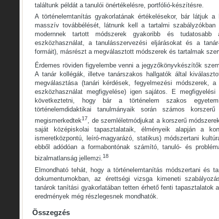
találtunk példát a tanulói önértékelésre, portfólió-készítésre.
A történelemtanítás gyakorlatának értékelésekor, bár látjuk a
masszív továbbélését, látnunk kell a tartalmi szabályzókban 
modernnek tartott módszerek gyakoribb és tudatosabb a
eszközhasználat, a tanulásszervezési eljárásokat és a tanár-
formáit), másrészt a megválasztott módszerek és tartalmak szer
Érdemes röviden figyelembe venni a jegyzőkönyvkészítők szempon
A tanár kollégák, illetve tanárszakos hallgatók által kiválasz
megválasztása (tanári kérdések, fegyelmezési módszerek, a t
eszközhasználat megfigyelése) igen sajátos. E megfigyelés
következtetni, hogy bár a történelem szakos egyetem
történelemdidaktikai tanulmányaik során számos korszer
17
megismerkedtek
, de szemléletmódjukat a korszerű módszerek 
saját középiskolai tapasztalataik, élményeik alapján a kon
ismeretközpontú, leíró-magyarázó, statikus) módszertani kultúra
ebből adódóan a formabontónak számító, tanuló- és problém
18
bizalmatlanság jellemzi.
Elmondható tehát, hogy a történelemtanítás módszertani és tar
dokumentumokban, az érettségi vizsga kimeneti szabályozás
tanárok tanítási gyakorlatában tetten érhető fenti tapasztalatok a
eredmények még részlegesnek mondhatók.
Összegzés