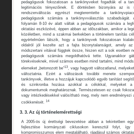
pedagógusok fokozatosan a tankönyveket fogadták el a taní
legitimációs tényezőinek. E döntésben bizonyára az is 
rendszerváltozás egyrészt megteremtette a tankönyvpi
pedagógusok számára a tankönyvválasztás szabadságát.
folyamán 8-10 év alatt váltak a pedagógusok számára a legfo
oktatási eszközévé, éppen abban az időszakban, amikor a legé
közéletben, mind a szakmai berkekben a történelem tanítás cél
egyértelműen látszik, hogy a tankönyvek fokozatosan kialak
oldalról jól kezelte azt a fajta bizonytalanságot, amely a
módszertani vitáival függtek össze, hiszen ezt a sok esetben n
pedagógusok számára megoldhatóvá tette. Ugyanakkor gát
törekvéseknek, mivel számos esetben mind tartalmi, mind móds
13
elemeket „betonozott be”
, vagy hagyott változatlanul, melyeket
változtatnia. Ezért a változások további menete szempo
tankönyvek, illetve a hozzájuk kapcsolódó egyéb tanítást segít
és szinkronba hozása azokkal a célokkal, melyeket a kü
dokumentumok meghatároznak. Természetesen ez csak fokozat
vagy intézkedésekkel valósítható meg, mely nem eredményezi a
14
csökkenését.
3. 3. Az új történelemérettségi
A 2005-ös új érettségi bevezetése abban a tekintetben egy
fejlesztése kormányzati ciklusokon keresztül folyt, íg
kompromisszumos elem megtalálható, ráadásul számos oktatásp