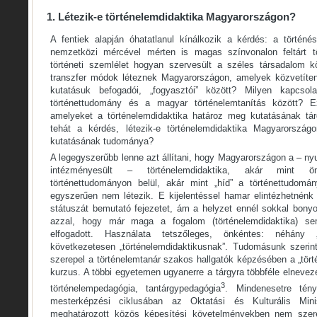
1. Létezik-e történelemdidaktika Magyarországon?
A fentiek alapján óhatatlanul kínálkozik a kérdés: a történ
nemzetközi mércével mérten is magas színvonalon feltárt t
történeti szemlélet hogyan szervesült a széles társadalom 
transzfer módok léteznek Magyarországon, amelyek közvetíte
kutatásuk befogadói, „fogyasztói” között? Milyen kapcso
történettudomány és a magyar történelemtanítás között? 
amelyeket a történelemdidaktika határoz meg kutatásának tár
tehát a kérdés, létezik-e történelemdidaktika Magyarországo
kutatásának tudománya?
A legegyszerűbb lenne azt állítani, hogy Magyarországon a – nyu
intézményesült – történelemdidaktika, akár mint öná
történettudományon belül, akár mint „híd” a történettudomá
egyszerűen nem létezik. E kijelentéssel hamar elintézhetnénk 
státuszát bemutató fejezetet, ám a helyzet ennél sokkal bonyo
azzal, hogy már maga a fogalom (történelemdidaktika) s
elfogadott. Használata tetszőleges, önkéntes: néhány 
következetesen „történelemdidaktikusnak”. Tudomásunk szeri
szerepel a történelemtanár szakos hallgatók képzésében a „tör
kurzus. A többi egyetemen ugyanerre a tárgyra többféle elneve
3
történelempedagógia, tantárgypedagógia
. Mindenesetre tén
mesterképzési ciklusában az Oktatási és Kulturális Minis
meghatározott közös képesítési követelményekben nem szerep