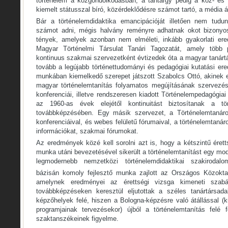
történelem a közgondolkodásban, a tantárgy pedig a köz- és 
kiemelt státusszal bíró, közérdeklődésre számot tartó, a média ált
Bár a történelemdidaktika emancipációját illetően nem tudu
számot adni, mégis halvány reményre adhatnak okot bizonyos 
tények, amelyek azonban nem elméleti, inkább gyakorlati er
Magyar Történelmi Társulat Tanári Tagozatát, amely több po
kontinuus szakmai szervezetként évtizedek óta a magyar tanárt
tovább a legújabb történettudományi és pedagógiai kutatási e
munkában kiemelkedő szerepet játszott Szabolcs Ottó, akinek e
magyar történelemtanítás folyamatos megújításának szervezé
konferenciái, illetve rendszeresen kiadott Történelempedagógia
az 1960-as évek elejétől kontinuitást biztosítanak a tör
továbbképzésében. Egy másik szervezet, a Történelemtanár
konferenciáival, és webes felületű fórumaival, a történelemtaná
információkat, szakmai fórumokat.
Az eredmények közé kell sorolni azt is, hogy a kétszintű érett
munka utáni bevezetésével sikerült a történelemtanítást egy mode
legmodernebb nemzetközi történelemdidaktikai szakirodal
bázisán komoly fejlesztő munka zajlott az Országos Közoktatá
amelynek eredményei az érettségi vizsga kimeneti szabál
továbbképzéseken keresztül eljutottak a széles tanártársadal
képzőhelyek felé, hiszen a Bologna-képzésre való átállással 
programjainak tervezésekor) újból a történelemtanítás felé 
szaktanszékeinek figyelme.