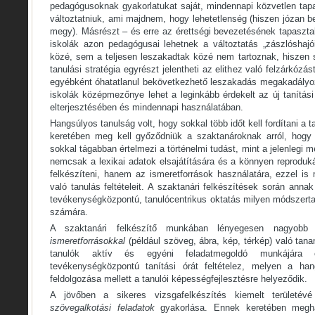
pedagógusoknak gyakorlatukat saját, mindennapi közvetlen tapa
változtatniuk, ami majdnem, hogy lehetetlenség (hiszen józan 
megy). Másrészt – és erre az érettségi bevezetésének tapasztal
iskolák azon pedagógusai lehetnek a változtatás „zászlóshajói
közé, sem a teljesen leszakadtak közé nem tartoznak, hiszen s
tanulási stratégia egyrészt jelentheti az elithez való felzárkózá
egyébként óhatatlanul bekövetkezhető leszakadás megakadályo
iskolák középmezőnye lehet a leginkább érdekelt az új tanítá
elterjesztésében és mindennapi használatában.
Hangsúlyos tanulság volt, hogy sokkal több időt kell fordítani a 
keretében meg kell győződniük a szaktanároknak arról, hogy 
sokkal tágabban értelmezi a történelmi tudást, mint a jelenlegi 
nemcsak a lexikai adatok elsajátítására és a könnyen reproduk
felkészíteni, hanem az ismeretforrások használatára, ezzel is
való tanulás feltételeit. A szaktanári felkészítések során annak
tevékenységközpontú, tanulócentrikus oktatás milyen módszertan
számára.
A szaktanári felkészítő munkában lényegesen nagyobb 
ismeretforrásokkal
(például szöveg, ábra, kép, térkép) való tan
tanulók aktív és egyéni feladatmegoldó munkájára é
tevékenységközpontú tanítási órát feltételez, melyen a han
feldolgozása mellett a tanulói képességfejlesztésre helyeződik.
A jövőben a sikeres vizsgafelkészítés kiemelt területé
szövegalkotási feladatok
gyakorlása. Ennek keretében megha