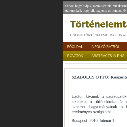
Ahhoz, hogy tudjuk, merre tartunk, mit akarun
tudnunk kell, hogy kik vagyunk és honnan jöv
ONLINE TÖRTÉNELEMDIDAKTIKAI 
FŐOLDAL
A FOLYÓIRATRÓL
ROVATOK
ABSTRACTS IN ENGL
SZABOLCS OTTÓ: Köszönt
Ezúton kívánok a szerkesztők
sikereket, a Történelemtanítás
szakmai hagyományainak a fo
eredményes szolgálatát.
Budapest, 2010. február 1.