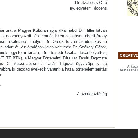
Dr. Szabolcs Ottó
ny. egyetemi docens
ár urat a Magyar Kultúra napja alkalmából Dr. Hiller István
által adományozott, és február 19-én a lakásán átvett Arany
tése alkalmából, melyet Dr. Orosz István akadémikus, a
e adott át. Az átadáson jelen volt még Dr. Székely Gábor,
nek egyetemi tanára, Dr. Borsodi Csaba dékánhelyettes,
CREATIV
 (ELTE BTK), a Magyar Történelmi Társulat Tanári Tagozata
és Dr. Mucsi József a Tanári Tagozat ügyvivője is. Jó
A közr
ábbra is gazdag éveket kívánunk a hazai történelemtanítás
felhaszná
k.
.
A szerkesztőség