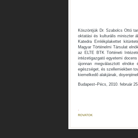
Köszöntjük Dr. Szabolcs Ottó tan
oktatási és kulturális miniszter 
Katedra Emlékplakettet kitünte
Magyar Történelmi Társulat elnök
az ELTE BTK Történeti Intézeté
intézetigazgató egyetemi docens
újonnan megválasztott elnöke 
egészséget, és szellemiekben tov
kiemelkedő alakjának, doyenjéne
Budapest–Pécs, 2010. február 25
.
ROVATOK