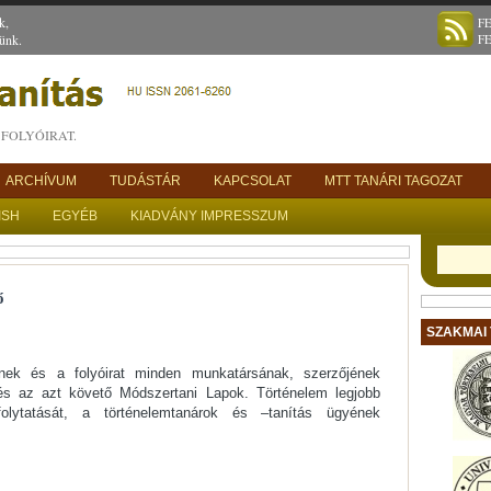
k,
F
ünk.
F
FOLYÓIRAT.
ARCHÍVUM
TUDÁSTÁR
KAPCSOLAT
MTT TANÁRI TAGOZAT
ISH
EGYÉB
KIADVÁNY IMPRESSZUM
ő
SZAKMAI
nek és a folyóirat minden munkatársának, szerzőjének
 és az azt követő Módszertani Lapok. Történelem legjobb
lytatását, a történelemtanárok és –tanítás ügyének