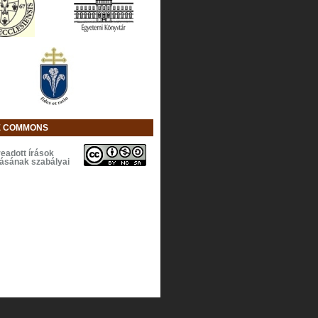
E COMMONS
eadott írások
lásának szabályai