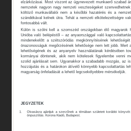
elzárkózásai. Most viszont az úgynevezett munkaerő szabad á
nemzetek nagyon nagy nemzeti veszteségeket szenvedhetnek e
költöző munkavállalói nem a későbbi hazatérés és a nemze
szándékával kelnek útra. Tehát a nemzeti elkötelezettségre va
fontosabbá vált.
Külön is szólni kell a szomszéd országokban élő magyarok he
Unióba való belépéstől – az anyaországgal való kapcsolattartá
mindenekelőtt a szétszóródás megkönnyítésének lehetőségét
önazonosságuk megőrzésének lehetősége nem lett jobb. Mert a
lehetőségének és az anyanyelv használatának kérdésében tov
kormányai döntenek, akik nem kötelesek figyelembe venni m
szolid ajánlásait sem. Ugyanakkor a szabadabb mozgás, az i
hozzájutás és a határokon átívelő könnyebb kapcsolattartás le
magyarság önfeladását a lehető legcsekélyebbre mérsékeljük.
JEGYZETEK
1.
Olvasásra ajánljuk a szerzőnek a témában született korábbi könyvét
önpusztítás. Korona Kiadó, Budapest.