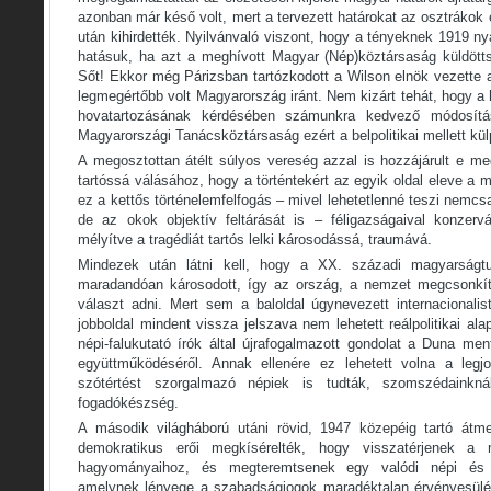
azonban már késő volt, mert a tervezett határokat az osztráko
után kihirdették. Nyilvánvaló viszont, hogy a tényeknek 1919 ny
hatásuk, ha azt a meghívott Magyar (Nép)köztársaság küldöttsé
Sőt! Ekkor még Párizsban tartózkodott a Wilson elnök vezette 
legmegértőbb volt Magyarország iránt. Nem kizárt tehát, hogy a 
hovatartozásának kérdésében számunkra kedvező módosítást
Magyarországi Tanácsköztársaság ezért a belpolitikai mellett külpo
A megosztottan átélt súlyos vereség azzal is hozzájárult e me
tartóssá válásához, hogy a történtekért az egyik oldal eleve a má
ez a kettős történelemfelfogás – mivel lehetetlenné teszi nemcs
de az okok objektív feltárását is – féligazságaival konzerv
mélyítve a tragédiát tartós lelki károsodássá, traumává.
Mindezek után látni kell, hogy a XX. századi magyarságt
maradandóan károsodott, így az ország, a nemzet megcsonkít
választ adni. Mert sem a baloldal úgynevezett internacional
jobboldal mindent vissza jelszava nem lehetett reálpolitikai ala
népi-falukutató írók által újrafogalmazott gondolat a Duna me
együttműködéséről. Annak ellenére ez lehetett volna a leg
szótértést szorgalmazó népiek is tudták, szomszédainkn
fogadókészség.
A második világháború utáni rövid, 1947 közepéig tartó átm
demokratikus erői megkísérelték, hogy visszatérjenek a 
hagyományaihoz, és megteremtsenek egy valódi népi és d
amelynek lényege a szabadságjogok maradéktalan érvényesülés