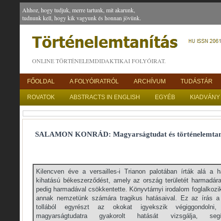
Ahhoz, hogy tudjuk, merre tartunk, mit akarunk,
tudnunk kell, hogy kik vagyunk és honnan jövünk.
ONLINE TÖRTÉNELEMDIDAKTIKAI FOLYÓIRAT.
FŐOLDAL
A FOLYÓIRATRÓL
ARCHÍVUM
TUDÁSTÁR
ROVATOK
ABSTRACTS IN ENGLISH
EGYÉB
KIADVÁNY
SALAMON KONRÁD: Magyarságtudat és történelemtan
Kilencven éve a versailles-i Trianon palotában írták alá a
kihatású békeszerződést, amely az ország területét harmadár
pedig harmadával csökkentette. Könyvtárnyi irodalom foglalkozi
annak nemzetünk számára tragikus hatásaival. Ez az írás a k
tollából egyrészt az okokat igyekszik végiggondoln
magyarságtudatra gyakorolt hatását vizsgálja, se