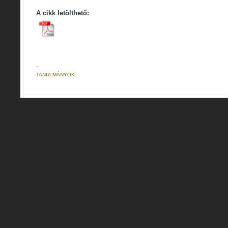
A cikk letölthető:
.
TANULMÁNYOK