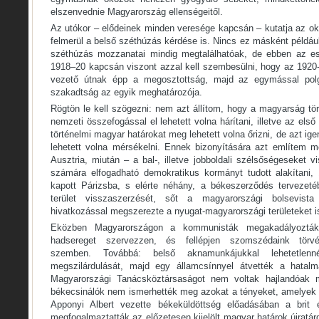
elszenvednie Magyarország ellenségeitől.
Az utókor – elődeinek minden veresége kapcsán – kutatja az ok
felmerül a belső széthúzás kérdése is. Nincs ez másként példá
széthúzás mozzanatai mindig megtalálhatóak, de ebben az e
1918–20 kapcsán viszont azzal kell szembesülni, hogy az 1920-
vezető útnak épp a megosztottság, majd az egymással polgá
szakadtság az egyik meghatározója.
Rögtön le kell szögezni: nem azt állítom, hogy a magyarság tö
nemzeti összefogással el lehetett volna hárítani, illetve az els
történelmi magyar határokat meg lehetett volna őrizni, de azt i
lehetett volna mérsékelni. Ennek bizonyítására azt említem 
Ausztria, miután – a bal-, illetve jobboldali szélsőségeseket 
számára elfogadható demokratikus kormányt tudott alakítani
kapott Párizsba, s elérte néhány, a békeszerződés tervezeté
terület visszaszerzését, sőt a magyarországi bolsevist
hivatkozással megszerezte a nyugat-magyarországi területeket i
Eközben Magyarországon a kommunisták megakadályozták
hadsereget szervezzen, és fellépjen szomszédaink törvényt
szemben. Továbbá: belső aknamunkájukkal lehetetlen
megszilárdulását, majd egy államcsínnyel átvették a hatal
Magyarországi Tanácsköztársaságot nem voltak hajlandóak m
békecsinálók nem ismerhették meg azokat a tényeket, amelyek 
Apponyi Albert vezette békeküldöttség előadásában a brit 
megfogalmaztatták az előzetesen kijelölt magyar határok újratár