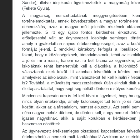
Sándor), illetve idejekorán figyelmeztettek a magyarság köze
(Fekete Gyula).
A magyarság nemzettudatának meggyengítésében kie
történelemoktatás, ennek következtében a magyar történelem 
deheroizálás, azaz a magyar múlt jelentős részének oktalan 
jellemezte. S itt egy újabb fontos kérdéshez érkeztünk
erőteljesebbé vált az úgynevezett ideológia semleges törté
amely a gyakorlatban sajnos értéksemlegességet, azaz a koráb
formáját jelenti. E rendkívül kártékony felfogás a liberálisok
fakad, hogy a közösségeknek, társadalmaknak, tehát az iskolák
a jó és mi a rossz, hanem ezt rá kell bíznia az egyénekre, a
iskoláknak tehát ismertetniük kell a diákokkal a különböző
választanak ezek közül. Itt azonban felvetődik a kérdés: me
amelyeket az iskoláknak, mint választékot fel kell kínálni? Net
is? Továbbá: a műveltség megszerzésének útján elindult diák r
élettapasztalattal, hogy segítség nélkül döntsön e súlyos kérdé
Mindennek kapcsán arra is fel kell hívni a figyelmet, hogy ha 
nincs olyan értékrendje, amely különbséget tud tenni jó és ro
között, akkor az a társadalom, nemzet elpusztul. Azt senki sem
néha nagyon nehéz dönteni, de dönteni kell, s egy nemzet történ
igazán nagyoknak, akik a saját korukban e kérdésekben j
hasznosan döntöttek.
Az úgynevezett értéksemleges oktatással kapcsolatban felvető
értelmezhető a nemzeti múlt tanításában? Azokban az esetekb