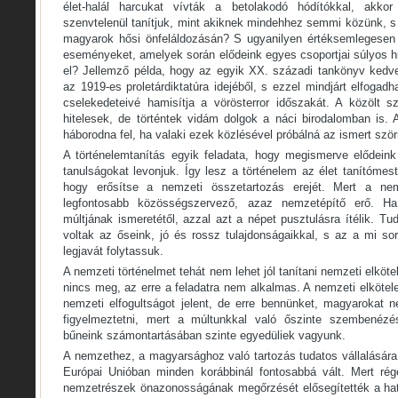
élet-halál harcukat vívták a betolakodó hódítókkal, akkor
szenvtelenül tanítjuk, mint akiknek mindehhez semmi közünk, s
magyarok hősi önfeláldozásán? S ugyanilyen értéksemlegesen 
eseményeket, amelyek során elődeink egyes csoportjai súlyos h
el? Jellemző példa, hogy az egyik XX. századi tankönyv kedve
az 1919-es proletárdiktatúra idejéből, s ezzel mindjárt elfogad
cselekedeteivé hamisítja a vörösterror időszakát. A közölt 
hitelesek, de történtek vidám dolgok a náci birodalomban is. 
háborodna fel, ha valaki ezek közlésével próbálná az ismert szö
A történelemtanítás egyik feladata, hogy megismerve elődeink 
tanulságokat levonjuk. Így lesz a történelem az élet tanítómest
hogy erősítse a nemzeti összetartozás erejét. Mert a ne
legfontosabb közösségszervező, azaz nemzetépítő erő. H
múltjának ismeretétől, azzal azt a népet pusztulásra ítélik. Tu
voltak az őseink, jó és rossz tulajdonságaikkal, s az a mi s
legjavát folytassuk.
A nemzeti történelmet tehát nem lehet jól tanítani nemzeti elköte
nincs meg, az erre a feladatra nem alkalmas. A nemzeti elköte
nemzeti elfogultságot jelent, de erre bennünket, magyarokat 
figyelmeztetni, mert a múltunkkal való őszinte szembenézé
bűneink számontartásában szinte egyedüliek vagyunk.
A nemzethez, a magyarsághoz való tartozás tudatos vállalására
Európai Unióban minden korábbinál fontosabbá vált. Mert r
nemzetrészek önazonosságának megőrzését elősegítették a határ