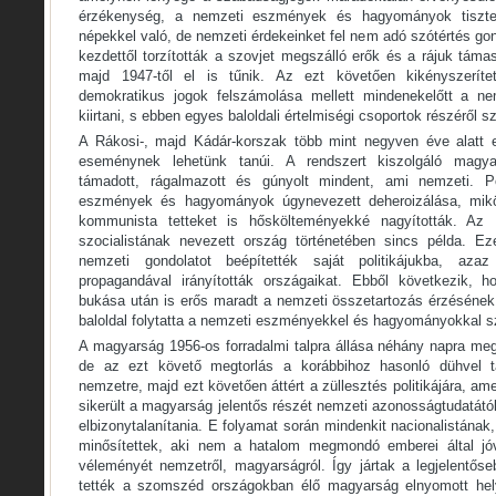
érzékenység, a nemzeti eszmények és hagyományok tiszte
népekkel való, de nemzeti érdekeinket fel nem adó szótértés gon
kezdettől torzították a szovjet megszálló erők és a rájuk tá
majd 1947-től el is tűnik. Az ezt követően kikényszeríte
demokratikus jogok felszámolása mellett mindenekelőtt a nem
kiirtani, s ebben egyes baloldali értelmiségi csoportok részéről s
A Rákosi-, majd Kádár-korszak több mint negyven éve alatt egy
eseménynek lehetünk tanúi. A rendszert kiszolgáló magya
támadott, rágalmazott és gúnyolt mindent, ami nemzeti. Po
eszmények és hagyományok úgynevezett deheroizálása, miköz
kommunista tetteket is hőskölteményekké nagyították. Az 
szocialistának nevezett ország történetében sincs példa. E
nemzeti gondolatot beépítették saját politikájukba, az
propagandával irányították országaikat. Ebből következik,
bukása után is erős maradt a nemzeti összetartozás érzéséne
baloldal folytatta a nemzeti eszményekkel és hagyományokkal 
A magyarság 1956-os forradalmi talpra állása néhány napra meg
de az ezt követő megtorlás a korábbihoz hasonló dühvel t
nemzetre, majd ezt követően áttért a züllesztés politikájára, am
sikerült a magyarság jelentős részét nemzeti azonosságtudatától
elbizonytalanítania. E folyamat során mindenkit nacionalistának
minősítettek, aki nem a hatalom megmondó emberei által jóv
véleményét nemzetről, magyarságról. Így jártak a legjelentős
tették a szomszéd országokban élő magyarság elnyomott helyz