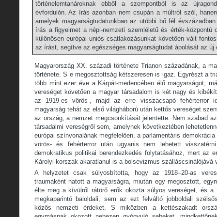
történelemtanároknak ebből a szempontból is az újrago
évfordulón. Az írás azonban nem csupán a múltról szól, hanem 
amelyek magyarságtudatunkban az utóbbi bő fél évszázadban 
írás a figyelmet a népi-nemzeti szemléletű és érték-központú 
különösen európai uniós csatlakozásunkat követően vált fontoss
az írást, segítve az egészséges magyarságtudat ápolását az új
Magyarország XX. századi története Trianon századának, a m
története. S e megosztottság kétszeresen is igaz. Egyrészt a tri
több mint ezer éve a Kárpát-medencében élő magyarságot, más
vereséget követően a magyar társadalom is két nagy és kibékít
az 1919-es vörös-, majd az erre visszacsapó fehérterror id
magyarság tehát az első világháború után kettős vereséget szen
az ország, a nemzet megcsonkítását jelentette. Nem szabad az
társadalmi vereségről sem, amelynek következtében lehetetlenn
európai színvonalának megfelelően, a parlamentáris demokrácia ke
vörös- és fehérterror után ugyanis nem lehetett visszatér
demokratikus politikai berendezkedés folytatásához, mert az err
Károlyi-korszak akaratlanul is a bolsevizmus szálláscsinálójává v
A helyzetet csak súlyosbította, hogy az 1918–20-as veres
traumaként hatott a magyarságra, miután egy megosztott, egy
élte meg a kívülről rátörő erők okozta súlyos vereséget, és a
megkaparintó baloldali, sem az ezt felváltó jobboldali széls
közös nemzeti érdeket. S miközben a kettészakadt orszá
egymásnak okozott nehezen gyógyuló sebeket, mindkettőnek 