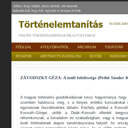
Ahhoz, hogy tudjuk, merre tartunk, mit akarunk,
tudnunk kell, hogy kik vagyunk és honnan jövünk.
ONLINE TÖRTÉNELEMDIDAKTIKAI FOLYÓIRAT.
FŐOLDAL
A FOLYÓIRATRÓL
ARCHÍVUM
TUDÁSTÁR
ROVATOK
ABSTRACTS IN ENGLISH
EGYÉB
KIADVÁNY
ZÁVODSZKY GÉZA: A múlt felelőssége (Pethő Sándor K
A magyar történelmi gondolkodásnak rossz hagyománya, hogy 
szemben határozza meg, s a fényes emlékű korszakokat i
egymásnak feszüléseként láttatni. Közhely például a Kossut
Kossuth–Görgei, utóbb a Deák–Kossuth ellentét leegysze
reformkorszak, a forradalom és szabadságharc vagy a magyar
évek történetének alapos tanulmányozása helyett. Az orszá