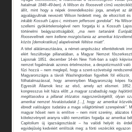
hatalmak 1848–49-ben
). A
Wilson és Roosevelt
című vezércikk
állít, mint hogy a népek önrendelkezési joga, amelyet az á
agyalágyultnak nevezett Wilson hirdetett meg, de eltorzított és 
inkább Kossuth Lajos-i, mintsem jeffersoni gondolat”
. Ha Wilson
szellemi gyökértelenségével nem forgatja ki a Kossuth Lajos
történelmi beágyazottságából,
„ma nem tartanánk Európáb
Rooseveltnek nem kellene mozgósítania az amerikai közvélemé
közös [demokratikus] alapelveinek féltése miatt”
.
A tétel alátámasztására, a német–angolszász ellentéteknek im
elért feszültsége pillanatában, a Magyar Nemzet főszerkesz
Lajosnak 1851. december 14-én New York-ban a sajtó képviselő
nemzet fogalmának azonos értelmezése, a despotizmustól való 
fűzi hozzá – nem meglepő, hogy a szent-szövetségi rendszerrel
Magyarországra a távoli Washingtonban figyeltek föl először,
fölhatalmazással, hogy amennyiben Magyarország képes füg
Egyesült Államok lesz az első, amely azt elismeri. 1852.
kongresszus két háza előtt
„a magyar szabadság nagy hajótöröt
megittasodva a pillanat irtózatos nagyszerűségétől, olyan s
amerikai nemzet hivatástudatát […], hogy az amerikai közvé
ébredt valóságos tudatára a maga világtörténeti szerepének”
. M
magyar hőseit nem is említve – nem mint szerény, alázatos 
kötelezvényeit aranyra váltó nemzettárs fogadja az amerikai bé
Capitolium új igazságosztását – ha valódi helyét és érdeke
egyidejűség kedvéért említsük meg: a fönti vezércikk egyazon