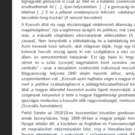
legnagyobb géniuszok is csak az ihlet és a küldetés szerencsé
emelkedhetnek fel […], ilyen helyzetekben […] a gyorsaság és 
félelmet […] S ez a pillanat mindannyiszor felkísért, valahán
becsülete forog kockán”
(
A nemzet becsülete
).
A Kossuth által oly nagy elszántsággal védelmezett államisá
magántulajdona”
, írja a legitimista újságíró és politikus, már
után, a második világháború vérzivatarának előérzetében (
A 
zavarai
). Nem bonyolódik a jobboldaliság és a baloldaliság ér
Azon kevesek közé tartozik, akik világosan látják, hogy egy t
koloncát hurcoló ország igenis ki van szolgáltatva a náci s
állam- és nemzetromboló hatásának. Ezt úgy fejezi ki, hog
német és a szláv (szovjet) nagyhatalom közé szorulva
„n
vertikális”
– azaz a társadalom szerkezetét mákonnyal roncsoló 
Magyarország helyzete 1940 elején hasonló ahhoz, ami
szeptemberében volt.
„Kossuth azért hajthatta végre a magyar 
mert a politikai szabadságharcot a jobbágyfelszabadítással kés
által
„a magyar államélet kezesévé avatta fajunk rezervoárját, 
szegények kenyerévé is tette a magyar függetlenségi gondolata
igazságos rendezése a kossuthi idők nagyvonalúságát, merészsé
(
Szociális honvédelem
).
Pethő Sándor az 1918/19-es összeomlást követően gondosan j
annak bizonyítására, hogy 1848–49-ben a magyar polgári for
Nyugat oldalán állt, a küzdelem az Angliában és Franciaország
ott megvalósított intézményekért folyt, míg a Versailles-ba
Nyugat ellenfeleinek, a reakciónak a szövetségesei voltak (
Ma