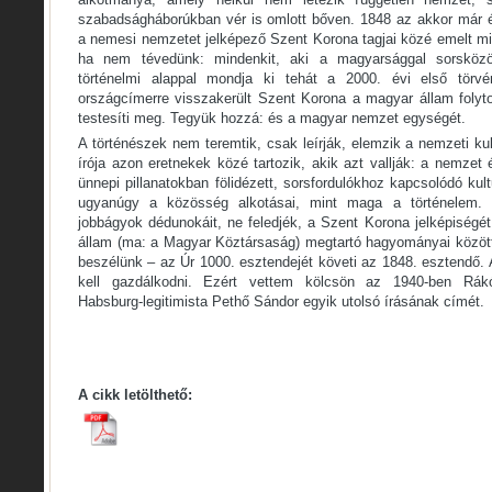
szabadságháborúkban vér is omlott bőven. 1848 az akkor már 
a nemesi nemzetet jelképező Szent Korona tagjai közé emelt mi
ha nem tévedünk: mindenkit, aki a magyarsággal sorsközöss
történelmi alappal mondja ki tehát a 2000. évi első tör
országcímerre visszakerült Szent Korona a magyar állam folyt
testesíti meg. Tegyük hozzá: és a magyar nemzet egységét.
A történészek nem teremtik, csak leírják, elemzik a nemzeti ku
írója azon eretnekek közé tartozik, akik azt vallják: a nemze
ünnepi pillanatokban fölidézett, sorsfordulókhoz kapcsolódó ku
ugyanúgy a közösség alkotásai, mint maga a történelem. 
jobbágyok dédunokáit, ne feledjék, a Szent Korona jelképiség
állam (ma: a Magyar Köztársaság) megtartó hagyományai közöt
beszélünk – az Úr 1000. esztendejét követi az 1848. esztendő. 
kell gazdálkodni. Ezért vettem kölcsön az 1940-ben Rák
Habsburg-legitimista Pethő Sándor egyik utolsó írásának címét.
A cikk letölthető: