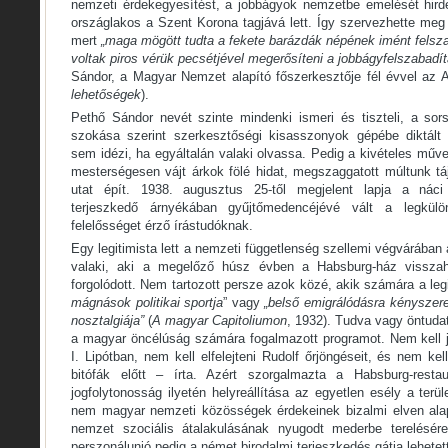
nemzeti érdekegyesítést, a jobbágyok nemzetbe emelését hird
országlakos a Szent Korona tagjává lett. Így szervezhette me
mert
„maga mögött tudta a fekete barázdák népének imént felszab
voltak piros vérük pecsétjével megerősíteni a jobbágyfelszabadít
Sándor, a Magyar Nemzet alapító főszerkesztője fél évvel az 
lehetőségek
).
Pethő Sándor nevét szinte mindenki ismeri és tiszteli, a sors
szokása szerint szerkesztőségi kisasszonyok gépébe diktált 
sem idézi, ha egyáltalán valaki olvassa. Pedig a kivételes műve
mesterségesen vájt árkok fölé hidat, megszaggatott múltunk tá
utat épít. 1938. augusztus 25-től megjelent lapja a nác
terjeszkedő árnyékában gyűjtőmedencéjévé vált a legkülön
felelősséget érző írástudóknak.
Egy legitimista lett a nemzeti függetlenség szellemi végvárában 
valaki, aki a megelőző húsz évben a Habsburg-ház visszah
forgolódott. Nem tartozott persze azok közé, akik számára a le
mágnások politikai sportja
” vagy
„belső emigrálódásra kényszere
nosztalgiája”
(
A magyar Capitoliumon
, 1932). Tudva vagy öntuda
a magyar öncélúság számára fogalmazott programot. Nem kell j
I. Lipótban, nem kell elfelejteni Rudolf őrjöngéseit, és nem k
bitófák előtt – írta. Azért szorgalmazta a Habsburg-resta
jogfolytonosság ilyetén helyreállítása az egyetlen esély a terü
nem magyar nemzeti közösségek érdekeinek bizalmi elven ala
nemzet szociális átalakulásának nyugodt mederbe terelésér
perszonálunió pedig a német birodalmi terjeszkedés gátja lehetet