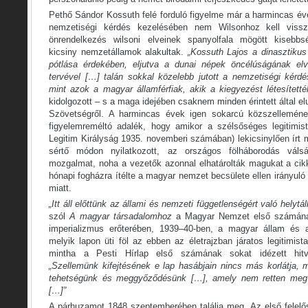
Pethő Sándor Kossuth felé forduló figyelme már a harmincas év
nemzetiségi kérdés kezelésében nem Wilsonhoz kell vissz
önrendelkezés wilsoni elveinek spanyolfala mögött kisebbs
kicsiny nemzetállamok alakultak.
„Kossuth Lajos a dinasztiku
pótlása érdekében, eljutva a dunai népek öncélúságának el
tervével […] talán sokkal közelebb jutott a nemzetiségi kérd
mint azok a magyar államférfiak, akik a kiegyezést létesítetté
kidolgozott – s a maga idejében csaknem minden érintett által elu
Szövetségről. A harmincas évek igen sokarcú közszelleméne
figyelemreméltó adalék, hogy amikor a szélsőséges legitimi
Legitim Királyság 1935. novemberi számában) lekicsinylően írt m
sértő módon nyilatkozott, az országos fölháborodás válsá
mozgalmat, noha a vezetők azonnal elhatárolták magukat a cikk
hónapi fogházra ítélte a magyar nemzet becsülete ellen irányuló 
miatt.
„Itt áll előttünk az állami és nemzeti függetlenségért való helytá
szól
A magyar társadalomhoz
a Magyar Nemzet első számának
imperializmus erőterében, 1939–40-ben, a magyar állam és 
melyik lapon üti föl az ebben az életrajzban járatos legitimis
mintha a Pesti Hírlap első számának sokat idézett hitval
„Szellemünk kifejtésének e lap hasábjain nincs más korlátja, mi
tehetségünk és meggyőződésünk […], amely nem retten meg a
[…]”
A párhuzamot 1848 szeptemberében találja meg. Az első felelős