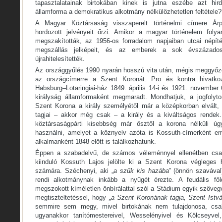
tapasztalatainak birtokában kinek is jutna eszébe azt hir
államforma a demokratikus alkotmány nélkülözhetetlen feltétele?
A Magyar Köztársaság visszaperelt történelmi címere Árpá
hordozott jelvényeit őrzi. Amikor a magyar történelem folya
megszakították, az 1956-os forradalom napjaiban utcai népítél
megszállás jelképeit, és az emberek a sok évszázados
újrahitelesítették.
Az országgyűlés 1990 nyarán hosszú vita után, mégis meggyőz
az országcímerre a Szent Koronát. Pro és kontra hivatkoz
Habsburg–Lotaringiai-ház 1849. április 14-i és 1921. november 
királyság államformaként megmaradt. Mondhatjuk, a jogfolyt
Szent Korona a király személyétől már a középkorban elvált, 
tagjai – akkor még csak – a király és a kiváltságos rendek.
köztársaságpárti kisebbség már ősztől a korona nélküli úg
használni, amelyet a köznyelv azóta is Kossuth-címerként eml
alkalmanként 1848 előtt is találkozhatunk.
Éppen a szabadelvű, de számos véleménnyel ellenétben csak
kiinduló Kossuth Lajos jelölte ki a Szent Korona végleges 
számára. Széchenyi, aki „
a szűk kis hazába
” (önnön szavával)
rendi alkotmánynak inkább a nyűgét érezte. A feudális földt
megszokott kíméletlen önbírálattal szól a Stádium egyik szöveg
megtiszteltetéssel, hogy
„a Szent Koronának tagja, Szent Istv
semmire sem megy, mivel birtokának nem tulajdonosa, csa
ugyanakkor tanítómestereivel, Wesselényivel és Kölcseyvel,