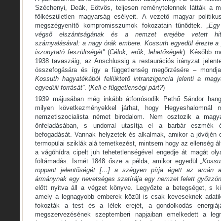
Széchenyi, Deák, Eötvös, teljesen reménytelennek látták a m
fölkészületlen magyarság esélyeit. A vezető magyar politi
megszégyenítő kompromisszumok fokozatain tűnődtek.
„Egy
végső elszántságának és a nemzet erejébe vetett hité
szárnyalásával: a nagy órák embere. Kossuth egyedül érezte a 
iszonytató feszültségét”
(
Célok, erők, lehetőségek
). Később m
1938 tavaszáig, az Anschlussig a restaurációs irányzat jelent
összefogására és így a függetlenség megőrzésére – mondj
Kossuth hagyatékából fellüktető intranzigencia jelenti a ma
egyedüli forrását”
. (
Kell-e függetlenségi párt?
)
1939 májusában még inkább átforrósodik Pethő Sándor hangj
milyen következményekkel járhat, hogy Hegyeshalomnál me
nemzetiszocialista német birodalom. Nem osztozik a magyar
önfeladásában, s undorral utasítja el a barbár eszmék 
befogadását. Vannak helyzetek és alkalmak, amikor a jövőjén c
termopülai sziklák alá temetkezést, mintsem hogy az ellenség ál
a vágóhídra cipelt juh tehetetlenségével engedje át magát oly
föltámadás. Ismét 1848 ősze a példa, amikor egyedül
„Kossu
roppant jelentőségét […] a szégyen pírja
égett az arcán a
ármánynak egy nevetséges szatírája egy nemzet felett győzzön
előtt nyitva áll a végzet könyve. Legyőzte a betegséget, s ki
amely a legnagyobb emberek közül is csak keveseknek adati
fokozták a test és a lélek erejét, a gondolkodás energiá
megszervezésének szeptemberi napjaiban emelkedett a l