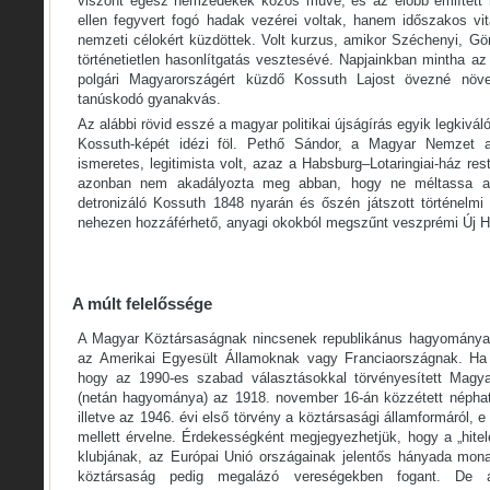
viszont egész nemzedékek közös műve, és az előbb említet
ellen fegyvert fogó hadak vezérei voltak, hanem időszakos vit
nemzeti célokért küzdöttek. Volt kurzus, amikor Széchenyi, Gö
történetietlen hasonlítgatás vesztesévé. Napjainkban mintha az
polgári Magyarországért küzdő Kossuth Lajost övezné növek
tanúskodó gyanakvás.
Az alábbi rövid esszé a magyar politikai újságírás egyik legkiv
Kossuth-képét idézi föl. Pethő Sándor, a Magyar Nemzet al
ismeretes, legitimista volt, azaz a Habsburg–Lotaringiai-ház re
azonban nem akadályozta meg abban, hogy ne méltassa a H
detronizáló Kossuth 1848 nyarán és őszén játszott történelmi 
nehezen hozzáférhető, anyagi okokból megszűnt veszprémi Új Ho
A múlt felelőssége
A Magyar Köztársaságnak nincsenek republikánus hagyományai
az Amerikai Egyesült Államoknak vagy Franciaországnak. Ha s
hogy az 1990-es szabad választásokkal törvényesített Magya
(netán hagyománya) az 1918. november 16-án közzétett néphat
illetve az 1946. évi első törvény a köztársasági államformáról, e
mellett érvelne. Érdekességként megjegyezhetjük, hogy a „hitel
klubjának, az Európai Unió országainak jelentős hányada mon
köztársaság pedig megalázó vereségekben fogant. De 