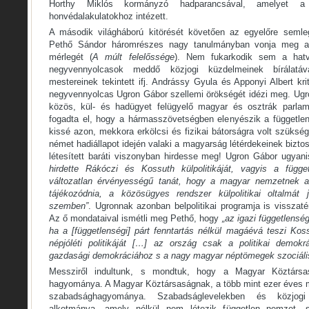
Horthy Miklós kormányzó hadparancsával, amelyet a Ká
honvédalakulatokhoz intézett.
A második világháború kitörését követően az egyelőre seml
Pethő Sándor háromrészes nagy tanulmányban vonja meg a 
mérlegét (
A múlt felelőssége
). Nem fukarkodik sem a hatv
negyvennyolcasok meddő közjogi küzdelmeinek bírálatáv
mestereinek tekintett ifj. Andrássy Gyula és Apponyi Albert kr
negyvennyolcas Ugron Gábor szellemi örökségét idézi meg. Ugro
közös, kül- és hadügyet felügyelő magyar és osztrák parlam
fogadta el, hogy a hármasszövetségben elenyészik a független
kissé azon, mekkora erkölcsi és fizikai bátorságra volt szükség
német hadiállapot idején valaki a magyarság létérdekeinek bizto
létesített baráti viszonyban hirdesse meg! Ugron Gábor ugyan
hirdette Rákóczi és Kossuth külpolitikáját, vagyis a függe
változatlan érvényességű tanát, hogy a magyar nemzetnek a 
tájékozódnia, a közösügyes rendszer külpolitikai oltalmát 
szemben”
. Ugronnak azonban belpolitikai programja is visszat
Az ő mondataival ismétli meg Pethő, hogy
„az igazi függetlensé
ha a [függetlenségi] párt fenntartás nélkül magáévá teszi Kos
népjóléti politikáját […] az ország csak a politikai demokr
gazdasági demokráciához s a nagy magyar néptömegek szociális
Messziről indultunk, s mondtuk, hogy a Magyar Köztársa
hagyománya. A Magyar Köztársaságnak, a több mint ezer éves 
szabadsághagyománya. Szabadságlevelekben és közjogi
alkotmánya, amely nélkül nem létezik független nemzet,