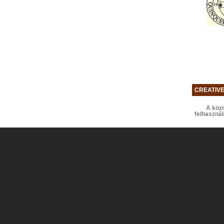
CREATIV
A közr
felhaszná