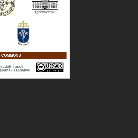
E COMMONS
eadott írások
lásának szabályai