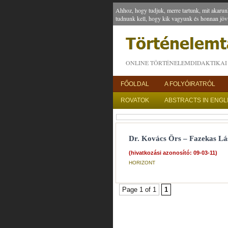
Ahhoz, hogy tudjuk, merre tartunk, mit akarun
tudnunk kell, hogy kik vagyunk és honnan jöv
ONLINE TÖRTÉNELEMDIDAKTIKAI 
FŐOLDAL
A FOLYÓIRATRÓL
ROVATOK
ABSTRACTS IN ENGL
Dr. Kovács Örs – Fazekas Lá
(hivatkozási azonosító: 09-03-11)
HORIZONT
Page 1 of 1
1