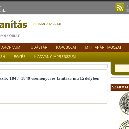
k,
F
ünk.
F
FOLYÓIRAT.
ARCHÍVUM
TUDÁSTÁR
KAPCSOLAT
MTT TANÁRI TAGOZAT
ISH
EGYÉB
KIADVÁNY IMPRESSZUM
szló: 1848–1849 eseményei és tanítása ma Erdélyben
SZAKMAI