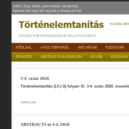
Ahhoz, hogy tudjuk, merre tartunk, mit akarunk,
tudnunk kell, hogy kik vagyunk és honnan jövünk.
ONLINE TÖRTÉNELEMDIDAKTIKAI FOLYÓIRAT.
FŐOLDAL
A FOLYÓIRATRÓL
ARCHÍVUM
TUDÁSTÁR
ROVATOK
ABSTRACTS IN ENGLISH
EGYÉB
KIADVÁNY
3-4. szám 2020.
Történelemtanítás (LV.) Új folyam XI. 3-4. szám 2020. novem
TARTALOM
ABSTRACTS in 3-4./2020