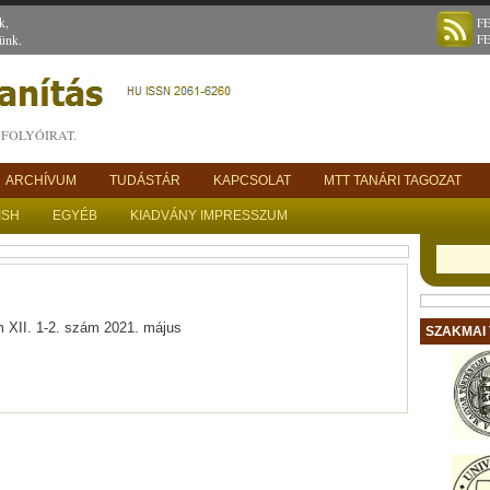
k,
F
ünk.
F
FOLYÓIRAT.
ARCHÍVUM
TUDÁSTÁR
KAPCSOLAT
MTT TANÁRI TAGOZAT
ISH
EGYÉB
KIADVÁNY IMPRESSZUM
am XII. 1-2. szám 2021. május
SZAKMAI