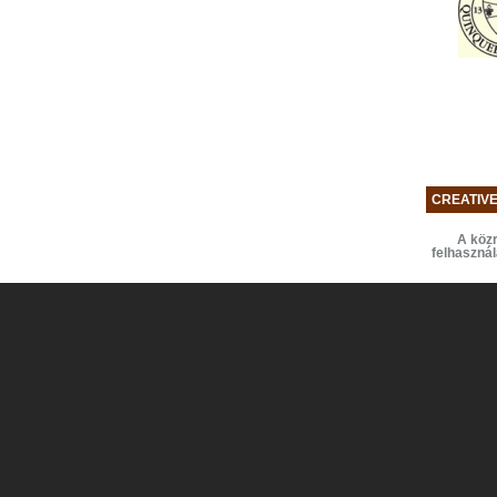
CREATIV
A közr
felhaszná