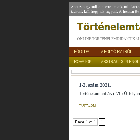
Ahhoz, hogy tudjuk, merre tartunk, mit akarun
tudnunk kell, hogy kik vagyunk és honnan jöv
ONLINE TÖRTÉNELEMDIDAKTIKAI 
FŐOLDAL
A FOLYÓIRATRÓL
ROVATOK
ABSTRACTS IN ENGL
1-2. szám 2021.
Történelemtanítás (LVI.) Új foly
TARTALOM
Page 1 of 1
1