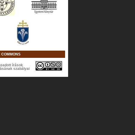
E COMMONS
eadott írások
lásának szabályai