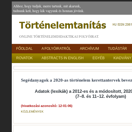
Ahhoz, hogy tudjuk, merre tartunk, mit akarunk,
tudnunk kell, hogy kik vagyunk és honnan jövünk.
ONLINE TÖRTÉNELEMDIDAKTIKAI FOLYÓIRAT.
FŐOLDAL
A FOLYÓIRATRÓL
ARCHÍVUM
TUDÁSTÁR
ROVATOK
ABSTRACTS IN ENGLISH
EGYÉB
KIADVÁNY
Segédanyagok a 2020-as történelem kerettantervek beveze
Adatok (lexikák) a 2012-es és a módosított, 202
(7–8. és 11–12. évfolyam)
(hivatkozási azonosító: 12-01-06)
KÖZLEMÉNYEK