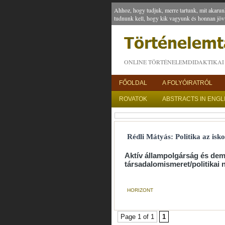
Ahhoz, hogy tudjuk, merre tartunk, mit akarun
tudnunk kell, hogy kik vagyunk és honnan jöv
ONLINE TÖRTÉNELEMDIDAKTIKAI 
FŐOLDAL
A FOLYÓIRATRÓL
ROVATOK
ABSTRACTS IN ENGL
Rédli Mátyás: Politika az isk
Aktív állampolgárság és dem
társadalomismeret/politikai 
HORIZONT
Page 1 of 1
1