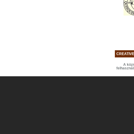
CREATIV
A közr
felhaszná