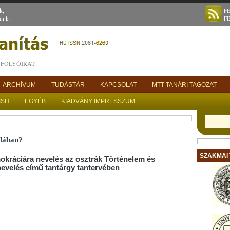
k,
F
ünk.
F
FOLYÓIRAT.
ARCHÍVUM
TUDÁSTÁR
KAPCSOLAT
MTT TANÁRI TAGOZAT
ISH
EGYÉB
KIADVÁNY IMPRESSZUM
olában?
SZAKMAI
okráciára nevelés az osztrák Történelem és
nevelés című tantárgy tantervében