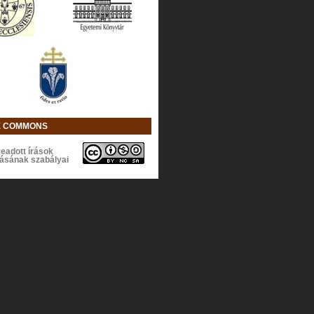
E COMMONS
eadott írások
lásának szabályai