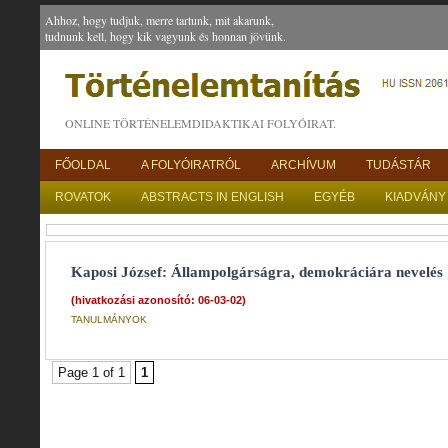
Ahhoz, hogy tudjuk, merre tartunk, mit akarunk,
tudnunk kell, hogy kik vagyunk és honnan jövünk.
ONLINE TÖRTÉNELEMDIDAKTIKAI FOLYÓIRAT.
FŐOLDAL
A FOLYÓIRATRÓL
ARCHÍVUM
TUDÁSTÁR
ROVATOK
ABSTRACTS IN ENGLISH
EGYÉB
KIADVÁNY
Kaposi József: Állampolgárságra, demokráciára nevelés 
(hivatkozási azonosító: 06-03-02)
TANULMÁNYOK
Page 1 of 1
1