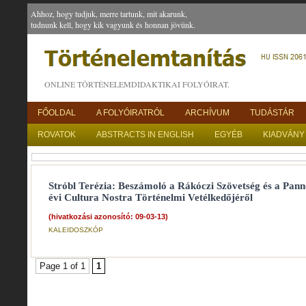
Ahhoz, hogy tudjuk, merre tartunk, mit akarunk,
tudnunk kell, hogy kik vagyunk és honnan jövünk.
ONLINE TÖRTÉNELEMDIDAKTIKAI FOLYÓIRAT.
FŐOLDAL
A FOLYÓIRATRÓL
ARCHÍVUM
TUDÁSTÁR
ROVATOK
ABSTRACTS IN ENGLISH
EGYÉB
KIADVÁNY
Stróbl Terézia: Beszámoló a Rákóczi Szövetség és a Pan
évi Cultura Nostra Történelmi Vetélkedőjéről
(hivatkozási azonosító: 09-03-13)
KALEIDOSZKÓP
Page 1 of 1
1