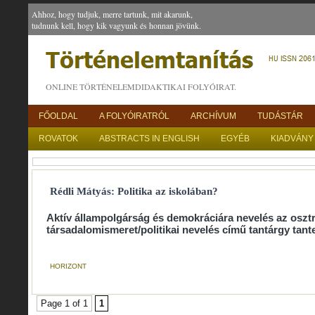
Ahhoz, hogy tudjuk, merre tartunk, mit akarunk,
tudnunk kell, hogy kik vagyunk és honnan jövünk.
ONLINE TÖRTÉNELEMDIDAKTIKAI FOLYÓIRAT.
FŐOLDAL
A FOLYÓIRATRÓL
ARCHÍVUM
TUDÁSTÁR
ROVATOK
ABSTRACTS IN ENGLISH
EGYÉB
KIADVÁNY
Rédli Mátyás: Politika az iskolában?
Aktív állampolgárság és demokráciára nevelés az oszt
társadalomismeret/politikai nevelés című tantárgy tan
HORIZONT
Page 1 of 1
1