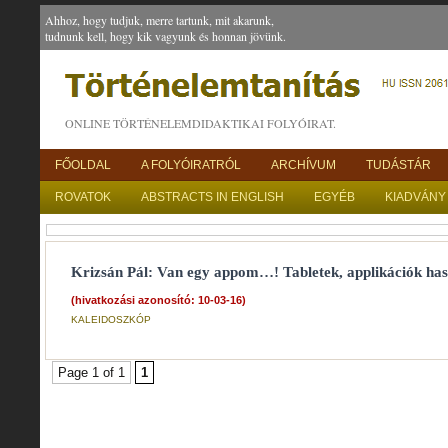
Ahhoz, hogy tudjuk, merre tartunk, mit akarunk,
tudnunk kell, hogy kik vagyunk és honnan jövünk.
ONLINE TÖRTÉNELEMDIDAKTIKAI FOLYÓIRAT.
FŐOLDAL
A FOLYÓIRATRÓL
ARCHÍVUM
TUDÁSTÁR
ROVATOK
ABSTRACTS IN ENGLISH
EGYÉB
KIADVÁNY
Krizsán Pál: Van egy appom…! Tabletek, applikációk ha
(hivatkozási azonosító: 10-03-16)
KALEIDOSZKÓP
Page 1 of 1
1