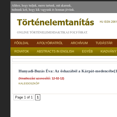
Ahhoz, hogy tudjuk, merre tartunk, mit akarunk,
tudnunk kell, hogy kik vagyunk és honnan jövünk.
ONLINE TÖRTÉNELEMDIDAKTIKAI FOLYÓIRAT.
FŐOLDAL
A FOLYÓIRATRÓL
ARCHÍVUM
TUDÁSTÁR
ROVATOK
ABSTRACTS IN ENGLISH
EGYÉB
KIADVÁNY
Hunyadi-Buzás Éva: Az őshazából a Kárpát-medencébe[1
(hivatkozási azonosító: 12-02-12)
KALEIDOSZKÓP
Page 1 of 1
1