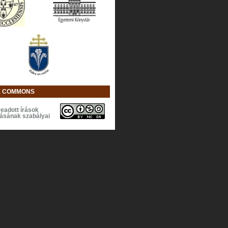
E COMMONS
eadott írások
lásának szabályai