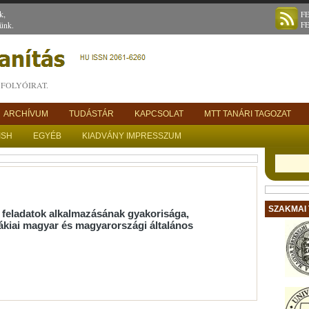
k,
F
ünk.
F
FOLYÓIRAT.
ARCHÍVUM
TUDÁSTÁR
KAPCSOLAT
MTT TANÁRI TAGOZAT
ISH
EGYÉB
KIADVÁNY IMPRESSZUM
SZAKMAI
s feladatok alkalmazásának gyakorisága,
vákiai magyar és magyarországi általános