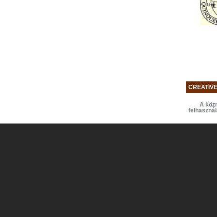
CREATIV
A közr
felhaszná