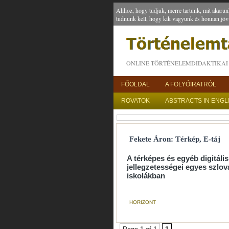
Ahhoz, hogy tudjuk, merre tartunk, mit akarun
tudnunk kell, hogy kik vagyunk és honnan jöv
ONLINE TÖRTÉNELEMDIDAKTIKAI 
FŐOLDAL
A FOLYÓIRATRÓL
ROVATOK
ABSTRACTS IN ENGL
Fekete Áron: Térkép, E-táj
A térképes és egyéb digitáli
jellegzetességei egyes szlo
iskolákban
HORIZONT