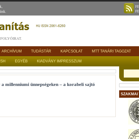
k,
F
ünk.
F
FOLYÓIRAT.
ARCHÍVUM
TUDÁSTÁR
KAPCSOLAT
MTT TANÁRI TAGOZAT
ISH
EGYÉB
KIADVÁNY IMPRESSZUM
 a millenniumi ünnepségeken – a korabeli sajtó
SZAKMAI