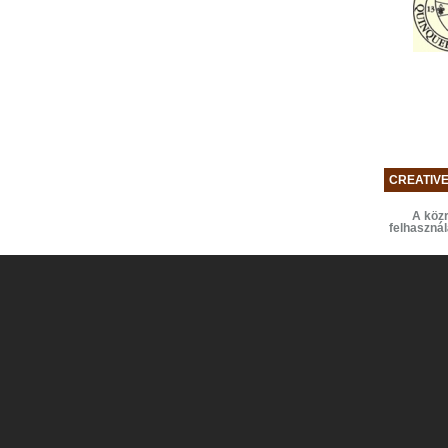
CREATIV
A közr
felhaszná