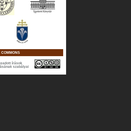
E COMMONS
eadott írások
lásának szabályai