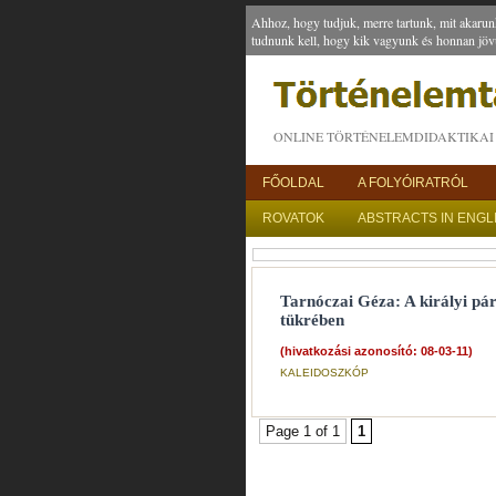
Ahhoz, hogy tudjuk, merre tartunk, mit akarun
tudnunk kell, hogy kik vagyunk és honnan jöv
ONLINE TÖRTÉNELEMDIDAKTIKAI 
FŐOLDAL
A FOLYÓIRATRÓL
ROVATOK
ABSTRACTS IN ENGL
Tarnóczai Géza: A királyi pár
tükrében
(hivatkozási azonosító: 08-03-11)
KALEIDOSZKÓP
Page 1 of 1
1