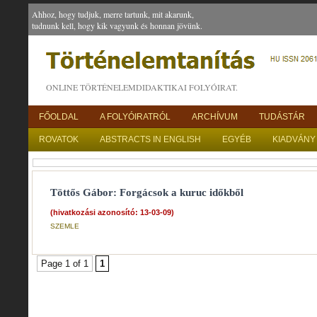
Ahhoz, hogy tudjuk, merre tartunk, mit akarunk,
tudnunk kell, hogy kik vagyunk és honnan jövünk.
ONLINE TÖRTÉNELEMDIDAKTIKAI FOLYÓIRAT.
FŐOLDAL
A FOLYÓIRATRÓL
ARCHÍVUM
TUDÁSTÁR
ROVATOK
ABSTRACTS IN ENGLISH
EGYÉB
KIADVÁNY
Töttős Gábor: Forgácsok a kuruc időkből
(hivatkozási azonosító: 13-03-09)
SZEMLE
Page 1 of 1
1