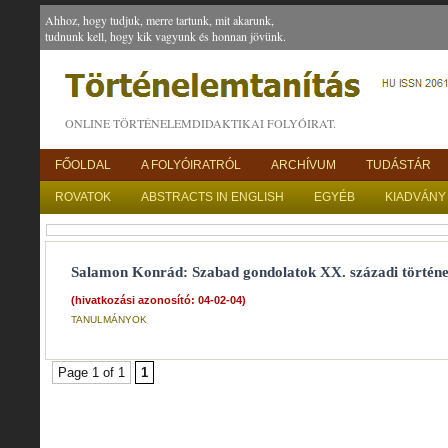
Ahhoz, hogy tudjuk, merre tartunk, mit akarunk,
tudnunk kell, hogy kik vagyunk és honnan jövünk.
ONLINE TÖRTÉNELEMDIDAKTIKAI FOLYÓIRAT.
FŐOLDAL
A FOLYÓIRATRÓL
ARCHÍVUM
TUDÁSTÁR
ROVATOK
ABSTRACTS IN ENGLISH
EGYÉB
KIADVÁNY
Salamon Konrád: Szabad gondolatok XX. századi történe
(hivatkozási azonosító: 04-02-04)
TANULMÁNYOK
Page 1 of 1
1