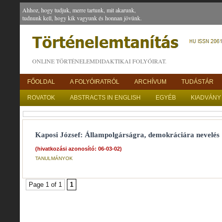
Ahhoz, hogy tudjuk, merre tartunk, mit akarunk,
tudnunk kell, hogy kik vagyunk és honnan jövünk.
ONLINE TÖRTÉNELEMDIDAKTIKAI FOLYÓIRAT.
FŐOLDAL
A FOLYÓIRATRÓL
ARCHÍVUM
TUDÁSTÁR
ROVATOK
ABSTRACTS IN ENGLISH
EGYÉB
KIADVÁNY
Kaposi József: Állampolgárságra, demokráciára nevelés 
(hivatkozási azonosító: 06-03-02)
TANULMÁNYOK
Page 1 of 1
1