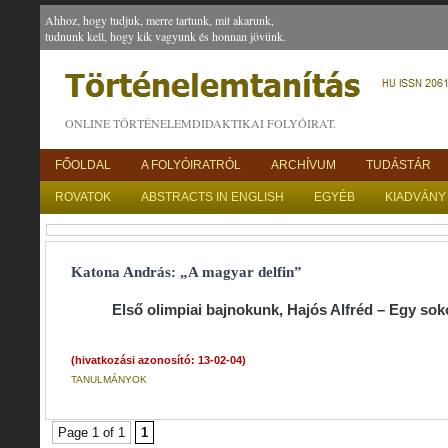
Ahhoz, hogy tudjuk, merre tartunk, mit akarunk,
tudnunk kell, hogy kik vagyunk és honnan jövünk.
ONLINE TÖRTÉNELEMDIDAKTIKAI FOLYÓIRAT.
FŐOLDAL
A FOLYÓIRATRÓL
ARCHÍVUM
TUDÁSTÁR
ROVATOK
ABSTRACTS IN ENGLISH
EGYÉB
KIADVÁNY
Katona András: „A magyar delfin”
Első olimpiai bajnokunk, Hajós Alfréd – Egy sok
(hivatkozási azonosító: 13-02-04)
TANULMÁNYOK
Page 1 of 1
1