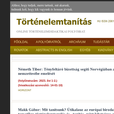
Ahhoz, hogy tudjuk, merre tartunk, mit akarunk,
tudnunk kell, hogy kik vagyunk és honnan jövünk.
ONLINE TÖRTÉNELEMDIDAKTIKAI FOLYÓIRAT.
FŐOLDAL
A FOLYÓIRATRÓL
ARCHÍVUM
TUDÁSTÁR
ROVATOK
ABSTRACTS IN ENGLISH
EGYÉB
KIADVÁNY
Németh Tibor: Tényfeltáró bizottság segíti Norvégiában a
nemzettestbe emelését
(folyóiratszám: 2023. évi 1-2.)
(hivatkozási azonosító: 14-01-10)
HORIZONT
Makk Gábor: Mit tanítsunk? Útikalauz az európai biroda