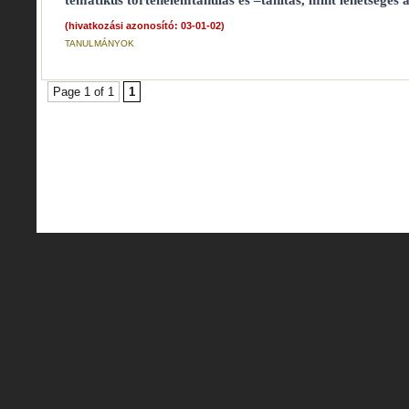
tematikus történelemtanulás és –tanítás, mint lehetséges a
(hivatkozási azonosító: 03-01-02)
TANULMÁNYOK
Page 1 of 1
1