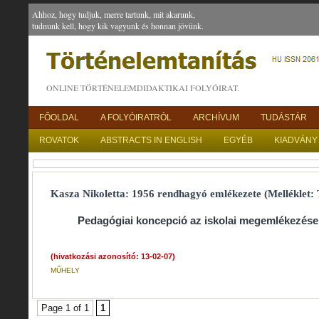
Ahhoz, hogy tudjuk, merre tartunk, mit akarunk,
tudnunk kell, hogy kik vagyunk és honnan jövünk.
ONLINE TÖRTÉNELEMDIDAKTIKAI FOLYÓIRAT.
FŐOLDAL
A FOLYÓIRATRÓL
ARCHÍVUM
TUDÁSTÁR
ROVATOK
ABSTRACTS IN ENGLISH
EGYÉB
KIADVÁNY
Kasza Nikoletta: 1956 rendhagyó emlékezete (Melléklet: 
Pedagógiai koncepció az iskolai megemlékezése
(hivatkozási azonosító: 13-02-07)
MŰHELY
Page 1 of 1
1