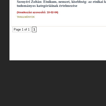
Szenyéri Zoltán: Etnikum, nemzet, kisebbség: az etnikai 
tudományos kategóriáinak értelmezése
(hivatkozási azonosító: 10-02-04)
TANULMÁNYOK
Page 1 of 1
1