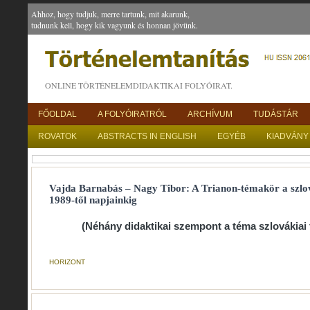
Ahhoz, hogy tudjuk, merre tartunk, mit akarunk,
tudnunk kell, hogy kik vagyunk és honnan jövünk.
ONLINE TÖRTÉNELEMDIDAKTIKAI FOLYÓIRAT.
FŐOLDAL
A FOLYÓIRATRÓL
ARCHÍVUM
TUDÁSTÁR
ROVATOK
ABSTRACTS IN ENGLISH
EGYÉB
KIADVÁNY
Vajda Barnabás – Nagy Tibor: A Trianon-témakör a szlo
1989-től napjainkig
(Néhány didaktikai szempont a téma szlovákiai
HORIZONT