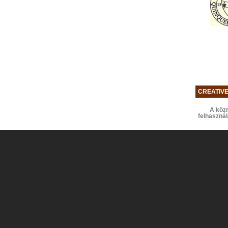
CREATIV
A közr
felhaszná