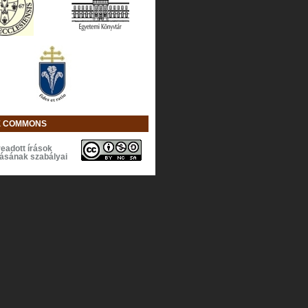
E COMMONS
eadott írások
lásának szabályai