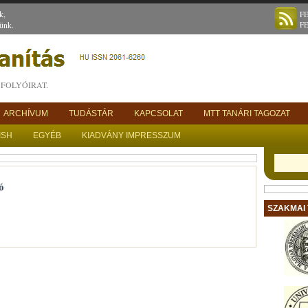
k,
F
ünk.
F
FOLYÓIRAT.
ARCHÍVUM
TUDÁSTÁR
KAPCSOLAT
MTT TANÁRI TAGOZAT
ISH
EGYÉB
KIADVÁNY IMPRESSZUM
ó
SZAKMAI