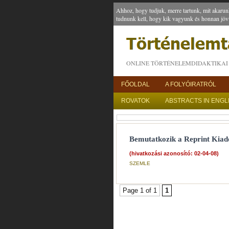
Ahhoz, hogy tudjuk, merre tartunk, mit akarun
tudnunk kell, hogy kik vagyunk és honnan jöv
ONLINE TÖRTÉNELEMDIDAKTIKAI 
FŐOLDAL
A FOLYÓIRATRÓL
ROVATOK
ABSTRACTS IN ENGL
Bemutatkozik a Reprint Kiad
(hivatkozási azonosító: 02-04-08)
SZEMLE
Page 1 of 1
1