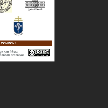
E COMMONS
eadott írások
lásának szabályai