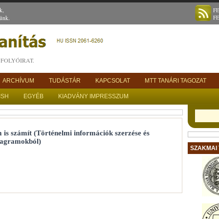
k,
F
ünk.
F
FOLYÓIRAT.
ARCHÍVUM
TUDÁSTÁR
KAPCSOLAT
MTT TANÁRI TAGOZAT
ISH
EGYÉB
KIADVÁNY IMPRESSZUM
 számít (Történelmi információk szerzése és
diagramokból)
SZAKMAI