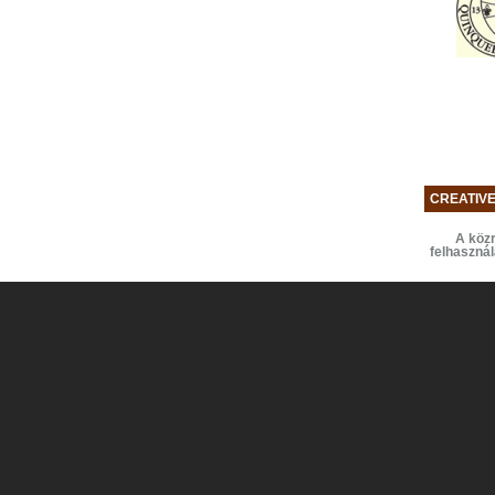
CREATIV
A közr
felhaszná