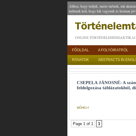
Ahhoz, hogy tudjuk, merre tartunk, mit akarun
tudnunk kell, hogy kik vagyunk és honnan jöv
ONLINE TÖRTÉNELEMDIDAKTIKAI 
FŐOLDAL
A FOLYÓIRATRÓL
ROVATOK
ABSTRACTS IN ENGL
CSEPELA JÁNOSNÉ: A szám is
feldolgozása táblázatokból, 
MŰHELY
Page 1 of 1
1