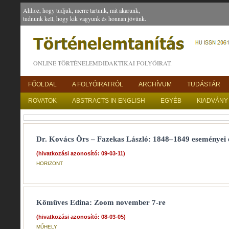
Ahhoz, hogy tudjuk, merre tartunk, mit akarunk,
tudnunk kell, hogy kik vagyunk és honnan jövünk.
ONLINE TÖRTÉNELEMDIDAKTIKAI FOLYÓIRAT.
FŐOLDAL
A FOLYÓIRATRÓL
ARCHÍVUM
TUDÁSTÁR
ROVATOK
ABSTRACTS IN ENGLISH
EGYÉB
KIADVÁNY
Dr. Kovács Örs – Fazekas László: 1848–1849 eseményei 
(hivatkozási azonosító: 09-03-11)
HORIZONT
Kőműves Edina: Zoom november 7-re
(hivatkozási azonosító: 08-03-05)
MŰHELY