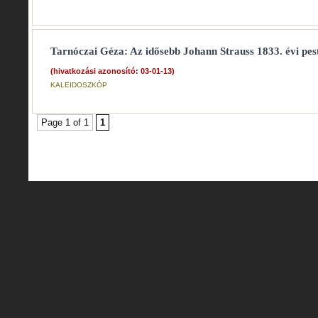
Tarnóczai Géza: Az idősebb Johann Strauss 1833. évi pesti
(hivatkozási azonosító: 03-01-13)
KALEIDOSZKÓP
Page 1 of 1
1