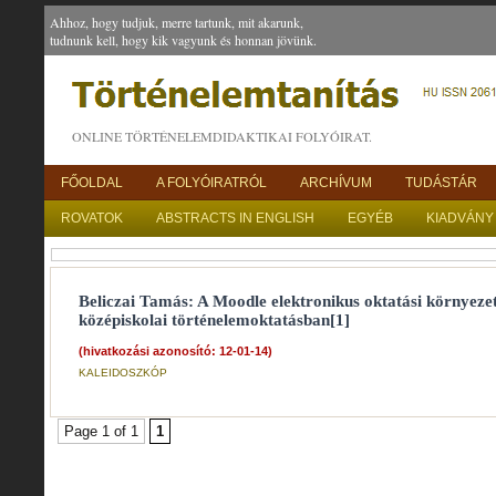
Ahhoz, hogy tudjuk, merre tartunk, mit akarunk,
tudnunk kell, hogy kik vagyunk és honnan jövünk.
ONLINE TÖRTÉNELEMDIDAKTIKAI FOLYÓIRAT.
FŐOLDAL
A FOLYÓIRATRÓL
ARCHÍVUM
TUDÁSTÁR
ROVATOK
ABSTRACTS IN ENGLISH
EGYÉB
KIADVÁNY
Beliczai Tamás: A Moodle elektronikus oktatási környeze
középiskolai történelemoktatásban[1]
(hivatkozási azonosító: 12-01-14)
KALEIDOSZKÓP
Page 1 of 1
1