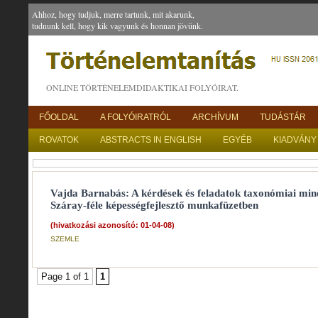
Ahhoz, hogy tudjuk, merre tartunk, mit akarunk,
tudnunk kell, hogy kik vagyunk és honnan jövünk.
ONLINE TÖRTÉNELEMDIDAKTIKAI FOLYÓIRAT.
FŐOLDAL
A FOLYÓIRATRÓL
ARCHÍVUM
TUDÁSTÁR
ROVATOK
ABSTRACTS IN ENGLISH
EGYÉB
KIADVÁNY
Vajda Barnabás: A kérdések és feladatok taxonómiai min
Száray-féle képességfejlesztő munkafüzetben
(hivatkozási azonosító: 01-04-08)
SZEMLE
Page 1 of 1
1