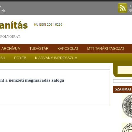
k,
F
ünk.
F
FOLYÓIRAT.
ARCHÍVUM
TUDÁSTÁR
KAPCSOLAT
MTT TANÁRI TAGOZAT
ISH
EGYÉB
KIADVÁNY IMPRESSZUM
mint a nemzeti megmaradás záloga
SZAKMAI