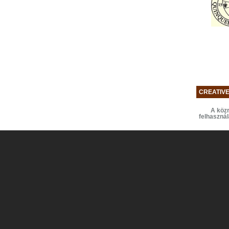
CREATIV
A közr
felhaszná