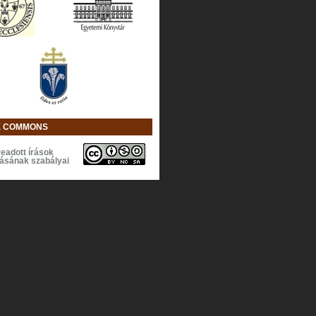
E COMMONS
eadott írások
lásának szabályai