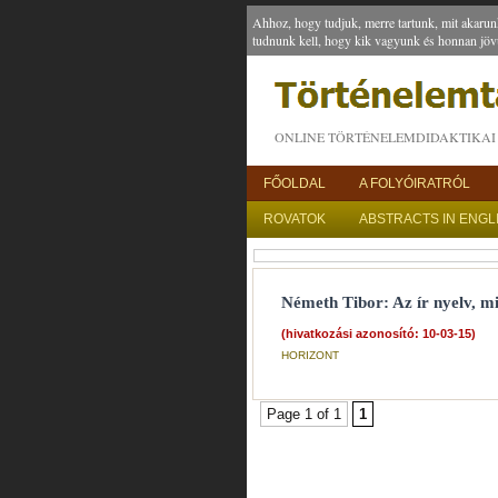
Ahhoz, hogy tudjuk, merre tartunk, mit akarun
tudnunk kell, hogy kik vagyunk és honnan jöv
ONLINE TÖRTÉNELEMDIDAKTIKAI 
FŐOLDAL
A FOLYÓIRATRÓL
ROVATOK
ABSTRACTS IN ENGL
Németh Tibor: Az ír nyelv, 
(hivatkozási azonosító: 10-03-15)
HORIZONT
Page 1 of 1
1