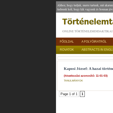
Ahhoz, hogy tudjuk, merre tartunk, mit akarun
tudnunk kell, hogy kik vagyunk és honnan jöv
ONLINE TÖRTÉNELEMDIDAKTIKAI 
FŐOLDAL
A FOLYÓIRATRÓL
ROVATOK
ABSTRACTS IN ENGL
Kaposi József: A hazai törté
(hivatkozási azonosító: 11-01-03)
TANULMÁNYOK
Page 1 of 1
1