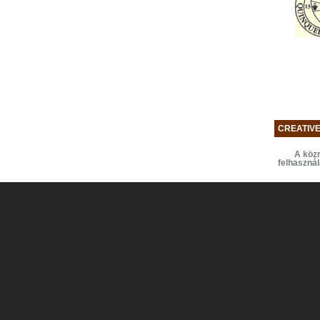
CREATIV
A közr
felhaszná