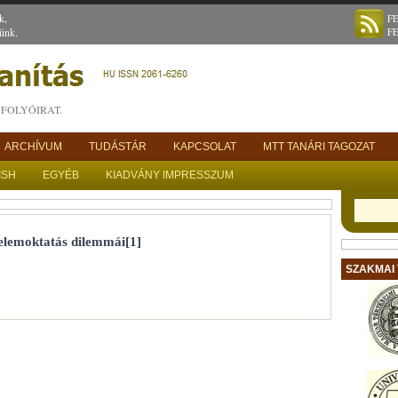
k,
F
ünk.
F
FOLYÓIRAT.
ARCHÍVUM
TUDÁSTÁR
KAPCSOLAT
MTT TANÁRI TAGOZAT
ISH
EGYÉB
KIADVÁNY IMPRESSZUM
nelemoktatás dilemmái[1]
SZAKMAI