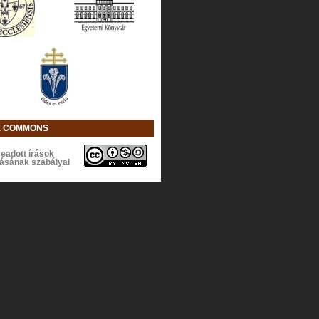
E COMMONS
eadott írások
lásának szabályai