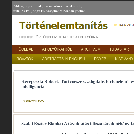
Ahhoz, hogy tudjuk, merre tartunk, mit akarunk,
tudnunk kell, hogy kik vagyunk és honnan jövünk.
ONLINE TÖRTÉNELEMDIDAKTIKAI FOLYÓIRAT.
FŐOLDAL
A FOLYÓIRATRÓL
ARCHÍVUM
TUDÁSTÁR
ROVATOK
ABSTRACTS IN ENGLISH
EGYÉB
KIADVÁNY
Kerepeszki Róbert: Történészek, „digitális történelem” é
intelligencia
TANULMÁNYOK
Szalai Eszter Blanka: A távoktatás időszakának néhány t