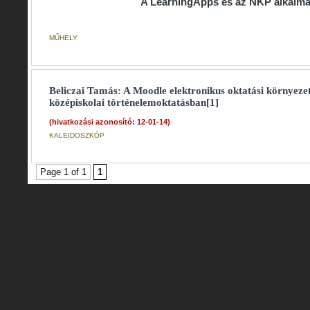
A LearningApps és az NKP alkalm
MŰHELY
Beliczai Tamás: A Moodle elektronikus oktatási környeze
középiskolai történelemoktatásban[1]
(hivatkozási azonosító: 12-01-14)
KALEIDOSZKÓP
Page 1 of 1
1