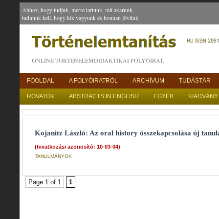
Ahhoz, hogy tudjuk, merre tartunk, mit akarunk,
tudnunk kell, hogy kik vagyunk és honnan jövünk.
ONLINE TÖRTÉNELEMDIDAKTIKAI FOLYÓIRAT.
FŐOLDAL
A FOLYÓIRATRÓL
ARCHÍVUM
TUDÁSTÁR
ROVATOK
ABSTRACTS IN ENGLISH
EGYÉB
KIADVÁNY
Kojanitz László: Az oral history összekapcsolása új tanul
(hivatkozási azonosító: 10-03-04)
TANULMÁNYOK
Page 1 of 1
1