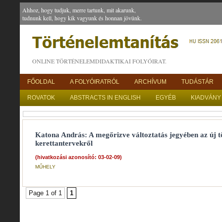
Ahhoz, hogy tudjuk, merre tartunk, mit akarunk,
tudnunk kell, hogy kik vagyunk és honnan jövünk.
ONLINE TÖRTÉNELEMDIDAKTIKAI FOLYÓIRAT.
FŐOLDAL
A FOLYÓIRATRÓL
ARCHÍVUM
TUDÁSTÁR
ROVATOK
ABSTRACTS IN ENGLISH
EGYÉB
KIADVÁNY
Katona András: A megőrizve változtatás jegyében az új 
kerettantervekről
(hivatkozási azonosító: 03-02-09)
MŰHELY
Page 1 of 1
1