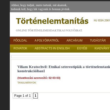
Ahhoz, hogy tudjuk, merre tartunk, mit akarunk,
tudnunk kell, hogy kik vagyunk és honnan jövünk.
ONLINE TÖRTÉNELEMDIDAKTIKAI FOLYÓIRAT.
FŐOLDAL
A FOLYÓIRATRÓL
ARCHÍVUM
TUDÁSTÁR
ROVATOK
ABSTRACTS IN ENGLISH
EGYÉB
KIADVÁNY
Viliam Kratochvíl: Etnikai sztereotípiák a történelemtank
konstrukcióiban1
(hivatkozási azonosító: 02-03-03)
TANULMÁNYOK
Page 1 of 1
1