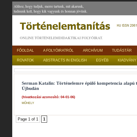
Ahhoz, hogy tudjuk, merre tartunk, mit akarunk,
tudnunk kell, hogy kik vagyunk és honnan jövünk.
ONLINE TÖRTÉNELEMDIDAKTIKAI FOLYÓIRAT.
FŐOLDAL
A FOLYÓIRATRÓL
ARCHÍVUM
TUDÁSTÁR
ROVATOK
ABSTRACTS IN ENGLISH
EGYÉB
KIADVÁNY
Serman Katalin: Történelemre épülő kompetencia alapú 
Újbudán
(hivatkozási azonosító: 04-01-06)
MŰHELY
Page 1 of 1
1