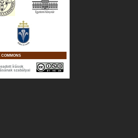
E COMMONS
eadott írások
lásának szabályai