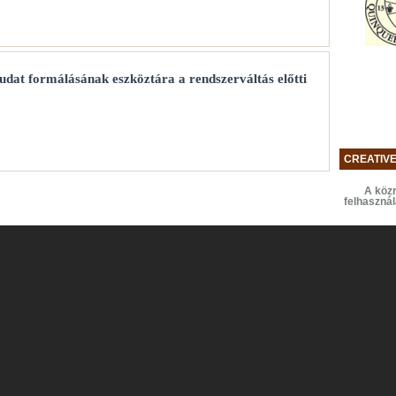
tudat formálásának eszköztára a rendszerváltás előtti
CREATIV
A közr
felhaszná