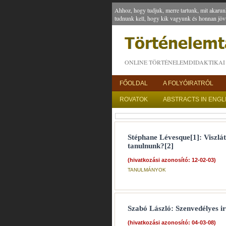
Ahhoz, hogy tudjuk, merre tartunk, mit akarun
tudnunk kell, hogy kik vagyunk és honnan jöv
ONLINE TÖRTÉNELEMDIDAKTIKAI 
FŐOLDAL
A FOLYÓIRATRÓL
ROVATOK
ABSTRACTS IN ENGL
Stéphane Lévesque[1]: Viszlát
tanulnunk?[2]
(hivatkozási azonosító: 12-02-03)
TANULMÁNYOK
Szabó László: Szenvedélyes ir
(hivatkozási azonosító: 04-03-08)