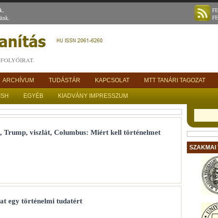
k,
F
ünk.
F
FOLYÓIRAT.
ARCHÍVUM
TUDÁSTÁR
KAPCSOLAT
MTT TANÁRI TAGOZAT
ISH
EGYÉB
KIADVÁNY IMPRESSZUM
, Trump, viszlát, Columbus: Miért kell történelmet
SZAKMAI
at egy történelmi tudatért