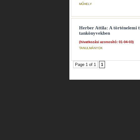
MŰHELY
Herber Attila: A történelemi 
tankönyvekben
(hivatkozási azonosító: 01-04-03)
TANULMÁNYOK
Page 1 of 1
1