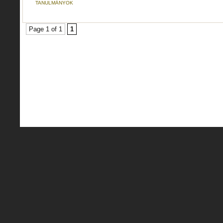
TANULMÁNYOK
Page 1 of 1
1