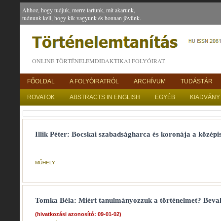
Ahhoz, hogy tudjuk, merre tartunk, mit akarunk,
tudnunk kell, hogy kik vagyunk és honnan jövünk.
ONLINE TÖRTÉNELEMDIDAKTIKAI FOLYÓIRAT.
FŐOLDAL
A FOLYÓIRATRÓL
ARCHÍVUM
TUDÁSTÁR
ROVATOK
ABSTRACTS IN ENGLISH
EGYÉB
KIADVÁNY
Illik Péter: Bocskai szabadságharca és koronája a közép
MŰHELY
Tomka Béla: Miért tanulmányozzuk a történelmet? Bevallo
(hivatkozási azonosító: 09-01-02)