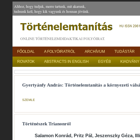
Ahhoz, hogy tudjuk, merre tartunk, mit akarunk,
tudnunk kell, hogy kik vagyunk és honnan jövünk.
ONLINE TÖRTÉNELEMDIDAKTIKAI FOLYÓIRAT.
FŐOLDAL
A FOLYÓIRATRÓL
ARCHÍVUM
TUDÁSTÁR
ROVATOK
ABSTRACTS IN ENGLISH
EGYÉB
KIADVÁNY
Gyertyánfy András: Történelemtanítás a környezeti vál
SZEMLE
Történészek Trianonról
Salamon Konrád, Pritz Pál, Jeszenszky Géza, Illi