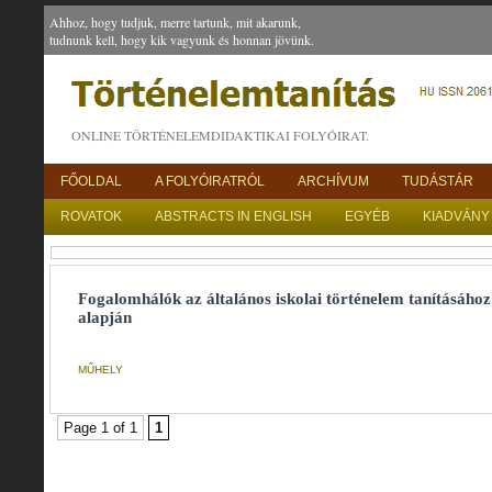
Ahhoz, hogy tudjuk, merre tartunk, mit akarunk,
tudnunk kell, hogy kik vagyunk és honnan jövünk.
ONLINE TÖRTÉNELEMDIDAKTIKAI FOLYÓIRAT.
FŐOLDAL
A FOLYÓIRATRÓL
ARCHÍVUM
TUDÁSTÁR
ROVATOK
ABSTRACTS IN ENGLISH
EGYÉB
KIADVÁNY
Fogalomhálók az általános iskolai történelem tanításához
alapján
MŰHELY
Page 1 of 1
1