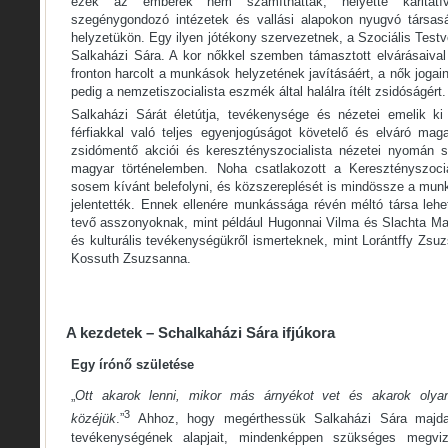
ezek az emberek nem számíthattak, helyette karitatív
szegénygondozó intézetek és vallási alapokon nyugvó társasá
helyzetükön. Egy ilyen jótékony szervezetnek, a Szociális Testv
Salkaházi Sára. A kor nőkkel szemben támasztott elvárásaiva
fronton harcolt a munkások helyzetének javításáért, a nők jogain
pedig a nemzetiszocialista eszmék által halálra ítélt zsidóságért.
Salkaházi Sárát életútja, tevékenysége és nézetei emelik ki
férfiakkal való teljes egyenjogúságot követelő és elváró maga
zsidómentő akciói és keresztényszocialista nézetei nyomán s
magyar történelemben. Noha csatlakozott a Keresztényszocial
sosem kívánt belefolyni, és közszereplését is mindössze a munk
jelentették. Ennek ellenére munkássága révén méltó társa lehe
tevő asszonyoknak, mint például Hugonnai Vilma és Slachta Mar
és kulturális tevékenységükről ismerteknek, mint Lorántffy Zsu
Kossuth Zsuzsanna.
A kezdetek – Schalkaházi Sára ifjúkora
Egy írónő születése
„
Ott akarok lenni, mikor más árnyékot vet és akarok olyan
3
közéjük
.”
Ahhoz, hogy megérthessük Salkaházi Sára majdani
tevékenységének alapjait, mindenképpen szükséges megvizs