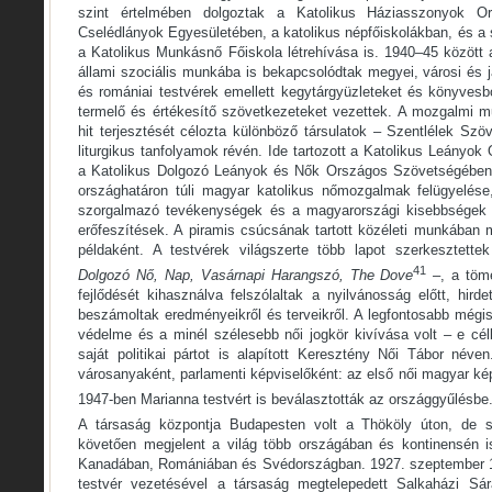
szint értelmében dolgoztak a Katolikus Háziasszonyok O
Cselédlányok Egyesületében, a katolikus népfőiskolákban, és a 
a Katolikus Munkásnő Főiskola létrehívása is. 1940–45 között
állami szociális munkába is bekapcsolódtak megyei, városi és j
és romániai testvérek emellett kegytárgyüzleteket és könyvesbol
termelő és értékesítő szövetkezeteket vezettek. A mozgalmi m
hit terjesztését célozta különböző társulatok – Szentlélek Szöv
liturgikus tanfolyamok révén. Ide tartozott a Katolikus Leány
a Katolikus Dolgozó Leányok és Nők Országos Szövetségében v
országhatáron túli magyar katolikus nőmozgalmak felügyelése
szorgalmazó tevékenységek és a magyarországi kisebbségek h
erőfeszítések. A piramis csúcsának tartott közéleti munkában m
példaként. A testvérek világszerte több lapot szerkesztett
41
Dolgozó Nő, Nap, Vasárnapi Harangszó, The Dove
–, a töm
fejlődését kihasználva felszólaltak a nyilvánosság előtt, hirde
beszámoltak eredményeikről és terveikről. A legfontosabb mégis
védelme és a minél szélesebb női jogkör kivívása volt – e cél
saját politikai pártot is alapított Keresztény Női Tábor néve
városanyaként, parlamenti képviselőként: az első női magyar kép
1947-ben Marianna testvért is beválasztották az országgyűlésbe
A társaság központja Budapesten volt a Thököly úton, de s
követően megjelent a világ több országában és kontinensén i
Kanadában, Romániában és Svédországban. 1927. szeptember 12
testvér vezetésével a társaság megtelepedett Salkaházi Sá