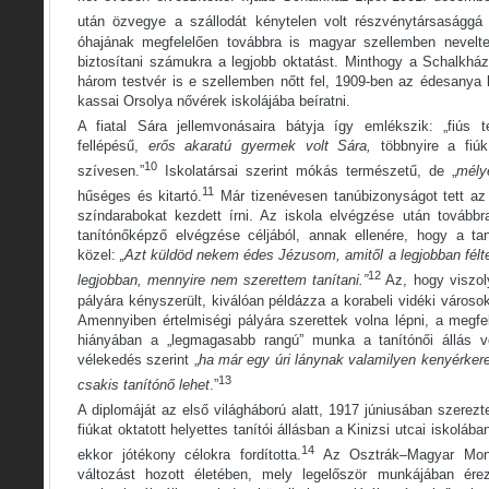
után özvegye a szállodát kénytelen volt részvénytársasággá a
óhajának megfelelően továbbra is magyar szellemben nevelte
biztosítani számukra a legjobb oktatást. Minthogy a Schalkház
három testvér is e szellemben nőtt fel, 1909-ben az édesanya 
kassai Orsolya nővérek iskolájába beíratni.
A fiatal Sára jellemvonásaira bátyja így emlékszik: „fiús 
fellépésű,
erős akaratú gyermek volt Sára,
többnyire a fiú
10
szívesen.”
Iskolatársai szerint mókás természetű, de „
mély
11
hűséges és kitartó.
Már tizenévesen tanúbizonyságot tett az i
színdarabokat kezdett írni. Az iskola elvégzése után tovább
tanítónőképző elvégzése céljából, annak ellenére, hogy a t
közel:
„Azt küldöd nekem édes Jézusom, amitől a legjobban félt
12
legjobban, mennyire nem szerettem tanítani.”
Az, hogy viszoly
pályára kényszerült, kiválóan példázza a korabeli vidéki városok
Amennyiben értelmiségi pályára szerettek volna lépni, a megfe
hiányában a „legmagasabb rangú” munka a tanítónői állás v
vélekedés szerint „
ha már egy úri lánynak valamilyen kenyérkeres
13
csakis tanítónő lehet
.”
A diplomáját az első világháború alatt, 1917 júniusában szerez
fiúkat oktatott helyettes tanítói állásban a Kinizsi utcai iskoláb
14
ekkor jótékony célokra fordította.
Az Osztrák–Magyar Monar
változást hozott életében, mely legelőször munkájában érezt