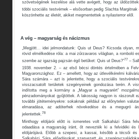
szövetségének kezelése alá vette avégett, hogy az üldözötteke
többi szociális testvérnek – elsősorban pedig Slachta Margitnak
köszönhette az életét, akiket megmentettek a nyilasterror elől.
A vég – magyarság és nácizmus
„Megjött… idei jelmondatunk: Quis ut Deus? Kicsoda olyan, mi
rövid elmélkedése róla: a mai zűrzavaros világban, a romboló 
77
szembe az igazság pajzsán égő betűket: Quis ut Deus?”
– Salk
1938. november 2. – az első bécsi döntés értelmében a Felvi
Magyarországhoz. Ez – amellett, hogy az útlevélkérelmi kálvária
Sára számára – azt is jelentette, hogy a szociális testvérekr
visszacsatolt területek szegényeinek gondozása terén. A vissz
indította meg a kormány a „Magyar a magyarért” mozgalma
pénzadományokat gyűjtöttek. A lakosság nagyon is rászorult 
további jótéteményekre: sokaknak például az előnytelen valutav
elmaradása, az adóterhek növekedése és a megugró ára
78
jelentettek.
Minthogy elöljárói előtt is ismeretes volt Salkaházi Sára fe
odaadása a magyarság iránt, őt nevezték ki a felvidéki és ká
elöljárójává. Előbb a szepesi, a kassai, később a técsői és 
Salkaházi Sára előadásokat szervezett és szegénycsaládokat