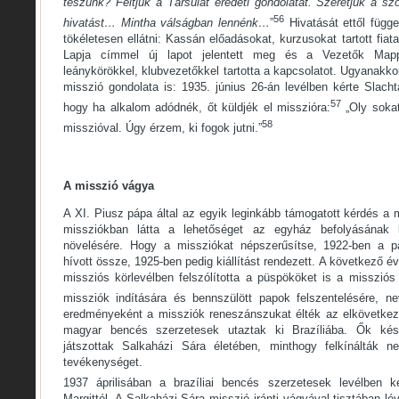
teszünk? Féltjük a Társulat eredeti gondolatát. Szeretjük a sz
56
hivatást… Mintha válságban lennénk…
”
Hivatását ettől függe
tökéletesen ellátni: Kassán előadásokat, kurzusokat tartott fia
Lapja címmel új lapot jelentett meg és a Vezetők Mapp
leánykörökkel, klubvezetőkkel tartotta a kapcsolatot. Ugyanak
misszió gondolata is: 1935. június 26-án levélben kérte Slacht
57
hogy ha alkalom adódnék, őt küldjék el misszióra:
„Oly sokat
58
misszióval. Úgy érzem, ki fogok jutni.”
A misszió vágya
A XI. Piusz pápa által az egyik leginkább támogatott kérdés a 
missziókban látta a lehetőséget az egyház befolyásának ki
növelésére. Hogy a missziókat népszerűsítse, 1922-ben a p
hívott össze, 1925-ben pedig kiállítást rendezett. A következő é
missziós körlevélben felszólította a püspököket is a misszió
missziók indítására és bennszülött papok felszentelésére, ne
eredményeként a missziók reneszánszukat élték az elkövetkez
magyar bencés szerzetesek utaztak ki Brazíliába. Ők ké
játszottak Salkaházi Sára életében, minthogy felkínálták n
tevékenységet.
1937 áprilisában a brazíliai bencés szerzetesek levélben k
Margittól. A Salkaházi Sára misszió iránti vágyával tisztában lé