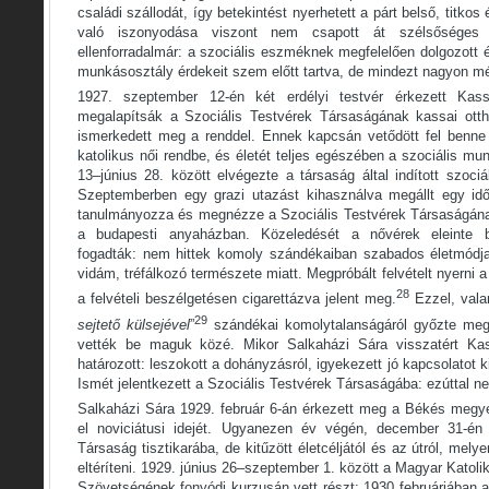
családi szállodát, így betekintést nyerhetett a párt belső, titkos é
való iszonyodása viszont nem csapott át szélsőséges j
ellenforradalmár: a szociális eszméknek megfelelően dolgozott é
munkásosztály érdekeit szem előtt tartva, de mindezt nagyon mély
1927. szeptember 12-én két erdélyi testvér érkezett Kas
megalapítsák a Szociális Testvérek Társaságának kassai otth
ismerkedett meg a renddel. Ennek kapcsán vetődött fel benne
katolikus női rendbe, és életét teljes egészében a szociális mun
13–június 28. között elvégezte a társaság által indított szociá
Szeptemberben egy grazi utazást kihasználva megállt egy idő
tanulmányozza és megnézze a Szociális Testvérek Társaságán
a budapesti anyaházban. Közeledését a nővérek eleinte biz
fogadták: nem hittek komoly szándékaiban szabados életmódj
vidám, tréfálkozó természete miatt. Megpróbált felvételt nyerni a
28
a felvételi beszélgetésen cigarettázva jelent meg.
Ezzel, vala
29
sejtető külsejével
”
szándékai komolytalanságáról győzte meg
vették be maguk közé. Mikor Salkaházi Sára visszatért Kass
határozott: leszokott a dohányzásról, igyekezett jó kapcsolatot k
Ismét jelentkezett a Szociális Testvérek Társaságába: ezúttal ne
Salkaházi Sára 1929. február 6-án érkezett meg a Békés megyei
el noviciátusi idejét. Ugyanezen év végén, december 31-én
Társaság tisztikarába, de kitűzött életcéljától és az útról, mely
eltéríteni. 1929. június 26–szeptember 1. között a Magyar Kato
Szövetségének fonyódi kurzusán vett részt; 1930 februárjában 