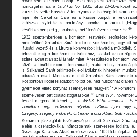
novemberétől minden hónap 15-én megjelent szerkesztésében 
nőmozgalmi lap, a
Katolikus Nő
. 1932. július 20–28-a között az
kurzust vezette Kassán. A tanfolyamot a hatóság fel akarta osz
híján, de Salkaházi Sára és a kassai püspök a rendszabá
kijátszva folytatták a tanulmányi napokat: a kurzust „lelkigy
46
későbbiekben pedig „tanulmányi hét” fedőnéven szervezték.
1932 szeptemberében a komáromi testvérek segítséget kérte
rendfőnöknő Salkaházi Sárát küldte el Komáromba, hogy ott min
ifjúsági vezető és a Liturgia könyvesbolt irányítója működjék. 
érkezett meg a komáromi testvérekhez, akikkel szinte rögtön
szinte lakhatatlan szálláshely miatt. A feszültség a komáromi v
között a későbbiekben is fennmaradt, miután a helyi lakosság 
is Salkaházi Sárát tekintették elöljárójuknak hihetetlen munk
odaadása miatt. Mindezek mellett Salkaházi Sára szervezte a h
Központban irodai feladatkört töltött be, heti huszonhat órában hi
47
gyermeket ellátó konyhát személyesen felügyelt.
A komáromi 
48
személyesen tett családlátogatásokat.
Erről 1934. november 2
festett megrendítő képet:
„… a WERK VI-ba mentünk… ½ 5-i
csináltam meg. Rettenetes helyeken voltunk. Ilyen nagy
Szegény, szegény emberek. Ott élnek a piszokban, testi koszb
Komáromi jószolgálati tevékenysége mellett Salkaházi Sára leg
elején a csehszlovákiai nőmozgalmak szervezése foglalta le.
összefogó Katolikus Akció nevű szervezet 1933 februárjában ül