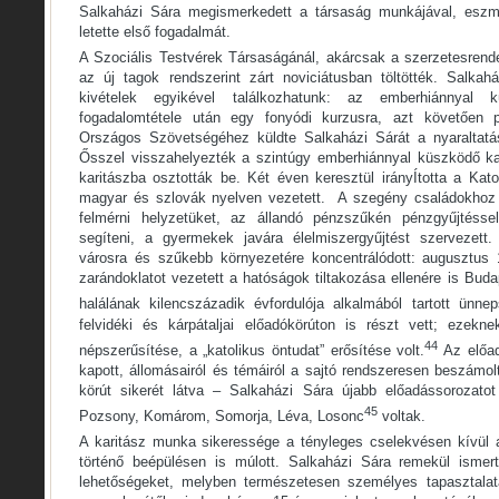
Salkaházi Sára megismerkedett a társaság munkájával, eszmé
letette első fogadalmát.
A Szociális Testvérek Társaságánál, akárcsak a szerzetesrende
az új tagok rendszerint zárt noviciátusban töltötték. Salka
kivételek egyikével találkozhatunk: az emberhiánnyal 
fogadalomtétele után egy fonyódi kurzusra, azt követően 
Országos Szövetségéhez küldte Salkaházi Sárát a nyaraltatás
Ősszel visszahelyezték a szintúgy emberhiánnyal küszködő ka
karitászba osztották be. Két éven keresztül irányÍtotta a Katol
magyar és szlovák nyelven vezetett. A szegény családokhoz s
felmérni helyzetüket, az állandó pénzszűkén pénzgyűjtésse
segíteni, a gyermekek javára élelmiszergyűjtést szervezet
városra és szűkebb környezetére koncentrálódott: augusztus 16
zarándoklatot vezetett a hatóságok tiltakozása ellenére is Bud
halálának kilencszázadik évfordulója alkalmából tartott ünnep
felvidéki és kárpátaljai előadókörúton is részt vett; eze
44
népszerűsítése, a „katolikus öntudat” erősítése volt.
Az előad
kapott, állomásairól és témáiról a sajtó rendszeresen beszám
körút sikerét látva – Salkaházi Sára újabb előadássorozatot
45
Pozsony, Komárom, Somorja, Léva, Losonc
voltak.
A karitász munka sikeressége a tényleges cselekvésen kívül 
történő beépülésen is múlott. Salkaházi Sára remekül ismert
lehetőségeket, melyben természetesen személyes tapasztalata