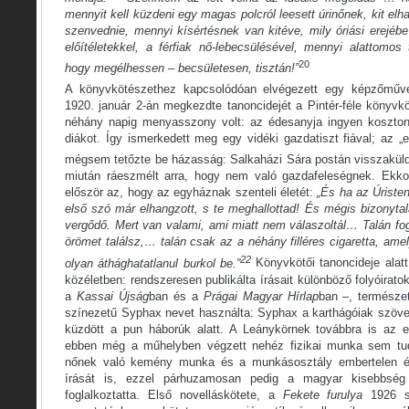
mennyit kell küzdeni egy magas polcról leesett úrinőnek, kit elh
szenvednie, mennyi kísértésnek van kitéve, mily óriási erejéb
előítéletekkel, a férfiak nő-lebecsülésével, mennyi alattomos
20
hogy megélhessen – becsületesen, tisztán!”
A könyvkötészethez kapcsolódóan elvégezett egy képzőművés
1920. január 2-án megkezdte tanoncidejét a Pintér-féle könyv
néhány napig menyasszony volt: az édesanyja ingyen koszton
diákot. Így ismerkedett meg egy vidéki gazdatiszt fiával; az „e
mégsem tetőzte be házasság: Salkaházi Sára postán visszaküld
miután ráeszmélt arra, hogy nem való gazdafeleségnek. Ekk
először az, hogy az egyháznak szenteli életét:
„És ha az Úriste
első szó már elhangzott, s te meghallottad! És mégis bizonyta
vergődő. Mert van valami, ami miatt nem válaszoltál… Talán fo
örömet találsz,… talán csak az a néhány filléres cigaretta, ame
22
olyan áthághatatlanul burkol be.”
Könyvkötői tanoncideje alatt
közéletben: rendszeresen publikálta írásait különböző folyóirat
a
Kassai Újság
ban és a
Prágai Magyar Hírlap
ban –, természet
színezetű Syphax nevet használta: Syphax a karthágóiak szöve
küzdött a pun háborúk alatt. A Leánykörnek továbbra is az eg
ebben még a műhelyben végzett nehéz fizikai munka sem tu
nőnek való kemény munka és a munkásosztály embertelen éle
írását is, ezzel párhuzamosan pedig a magyar kisebbség
foglalkoztatta. Első novelláskötete, a
Fekete furulya
1926 sz