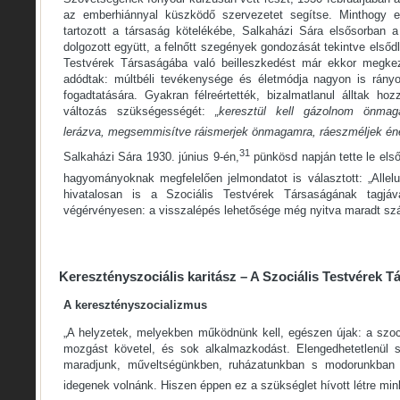
az emberhiánnyal küszködő szervezetet segítse. Minthogy 
tartozott a társaság kötelékébe, Salkaházi Sára elsősorban a
dolgozott együtt, a felnőtt szegények gondozását tekintve elsőd
Testvérek Társaságába való beilleszkedést már ekkor megkez
adódtak: múltbéli tevékenysége és életmódja nagyon is rányo
fogadtatására. Gyakran félreértették, bizalmatlanul álltak h
változás szükségességét:
„keresztül kell gázolnom önm
lerázva, megsemmisítve ráismerjek önmagamra, ráeszméljek én
31
Salkaházi Sára 1930. június 9-én,
pünkösd napján tette le els
hagyományoknak megfelelően jelmondatot is választott: „Allelui
hivatalosan is a Szociális Testvérek Társaságának tagj
végérvényesen: a visszalépés lehetősége még nyitva maradt sz
Keresztényszociális karitász – A Szociális Testvérek T
A keresztényszocializmus
„A helyzetek, melyekben működnünk kell, egészen újak: a szoc
mozgást követel, és sok alkalmazkodást. Elengedhetetlenül 
maradjunk, műveltségünkben, ruházatunkban s modorunkban n
idegenek volnánk. Hiszen éppen ez a szükséglet hívott létre min