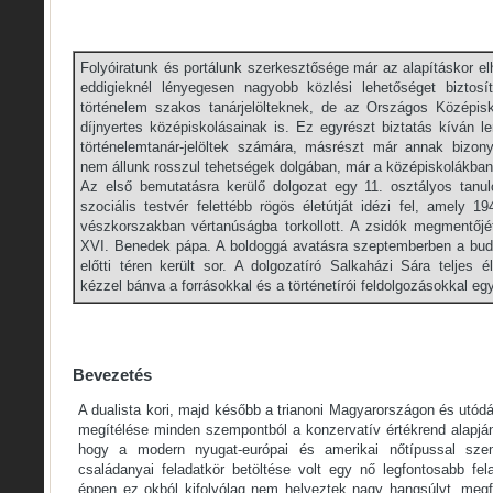
Folyóiratunk és portálunk szerkesztősége már az alapításkor el
eddigieknél lényegesen nagyobb közlési lehetőséget biztosít
történelem szakos tanárjelölteknek, de az Országos Középis
díjnyertes középiskolásainak is. Ez egyrészt biztatás kíván le
történelemtanár-jelöltek számára, másrészt már annak bizony
nem állunk rosszul tehetségek dolgában, már a középiskolákba
Az első bemutatásra kerülő dolgozat egy 11. osztályos tanu
szociális testvér felettébb rögös életútját idézi fel, amely 
vészkorszakban vértanúságba torkollott. A zsidók megmentőjé
XVI. Benedek pápa. A boldoggá avatásra szeptemberben a buda
előtti téren került sor. A dolgozatíró Salkaházi Sára teljes él
kézzel bánva a forrásokkal és a történetírói feldolgozásokkal eg
Bevezetés
A dualista kori, majd később a trianoni Magyarországon és utód
megítélése minden szempontból a konzervatív értékrend alapján t
hogy a modern nyugat-európai és amerikai nőtípussal sze
családanyai feladatkör betöltése volt egy nő legfontosabb fel
éppen ez okból kifolyólag nem helyeztek nagy hangsúlyt, meg