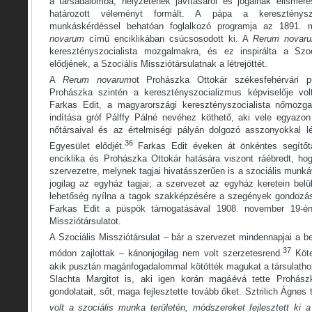
a társadalomba, helyzetének javításáról és jogainak elismerés
határozott véleményt formált. A pápa a kereszténysz
munkáskérdéssel behatóan foglalkozó programja az 1891. 
novarum
című enciklikában csúcsosodott ki. A
Rerum novar
keresztényszocialista mozgalmakra, és ez inspirálta a Szo
elődjének, a Szociális Missziótársulatnak a létrejöttét.
A
Rerum novarum
ot Prohászka Ottokár székesfehérvári pü
Prohászka szintén a keresztényszocializmus képviselője volt
Farkas Edit, a magyarországi keresztényszocialista nőmozg
indítása gróf Pálffy Pálné nevéhez köthető, aki vele egyazon
nőtársaival és az értelmiségi pályán dolgozó asszonyokkal 
36
Egyesület elődjét.
Farkas Edit éveken át önkéntes segítőtá
enciklika és Prohászka Ottokár hatására viszont ráébredt, h
szervezetre, melynek tagjai hivatásszerűen is a szociális munká
jogilag az egyház tagjai; a szervezet az egyház keretein bel
lehetőség nyílna a tagok szakképzésére a szegények gondozás
Farkas Edit a püspök támogatásával 1908. november 19-én 
Missziótársulatot.
A Szociális Missziótársulat – bár a szervezet mindennapjai a ben
37
módon zajlottak – kánonjogilag nem volt szerzetesrend.
Köte
akik pusztán magánfogadalommal kötötték magukat a társulathoz.
Slachta Margitot is, aki igen korán magáévá tette Prohász
gondolatait, sőt, maga fejlesztette tovább őket. Sztrilich Ágnes 
volt a szociális munka területén, módszereket fejlesztett ki a