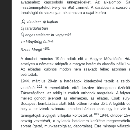
avatásához kapcsolódó ünnepségeket. Az alkalomból Sa
misztériumjátékot
Fény és illat
címmel. A darabban a szerző a 
tanulságát és viszonyait alkalmazza a saját korára:
„
Új vészben, új bajban
Új tatárdúlásban
Új engesztelésre: itt vagyunk!
Te könyörögj értünk
101
Szent Margit.
”
A darabot március 19-én adták elő a Magyar Művelődés Há
amelyen a németek átlépték a magyar határt és akadály nélkül v
Az előadás különös módon nem szakadt félbe; azonban a
betiltották.
1944. március 29-én a hatóságok kötelezővé tették a zsidó
102
viselését.
A menekültek ettől kezdve tömegesen özönlött
Társaságához, az addig is zsúfolt otthonok megteltek. A folyto
mellett gondot jelentett az élelmezés, az ellátás. Csak súly
Budapest bombázása alatt több otthon romba dőlt. A legtöbb 
hely a testvérek számára: minden házban csak egy testvér ta
103
támogatójuk zugligeti villájába költöztek át.
1944. október 15-
ország vezetését, a nyilasok hatalomra kerülése megpecsétel
sorsát (gettó, munkaszolgálat, deportálás). Erre mintegy válasz