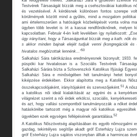
kar felügyelete mellett. Salkaházi Sára e gyűlésen szerette vo
Testvérek Társaságát bízzák meg a csehszlovákiai katolikus 
és vezetésével. A kérdésnek különösen fontos szerepe volt,
körülmények között mind a gyűlés, mind a mozgalom politikai 
ami értelemszerűen a hatóságok közbelépését vonta volna ma
ügyben több levelet is írt a kassai rendfőnöknőnek, melyen kif
kapcsolatban. Február 4-én kelt levelében így nyilatkozott:
„Ese
úgy irányítani, hogy a Társaságunkat bízzák meg a kath. nők é
s akkor minden bajnak elejét tudjuk venni (kongregációk és
50
hivatalos megbízottak lennénk…”
Salkaházi Sára taktikázása eredményesnek bizonyult; 1933. fe
püspöki kar hivatalosan is a Szociális Testvérek Társaság
Salkaházi Sárára bízta a Szlovenszkói Katolikus Ifjúsági Egyes
Salkaházi Sára e minőségében hét tanulmányi hetet bonyolí
kiképzése érdekében. Ekkor alapította meg a Katolikus Nős
51
összekapcsolójaként, irányítójaként és szervezőjeként.
A nősz
a katolikus női ideál kialakítását az egyéni és a kenyérker
világnézet szerint a női érdek erkölcsi, szociális, kenyérkereseti
és azt, hogy vallási szempontból tanulmányozzák a nőket érde
hatáskörébe tartozott még a magyar női katolikus egyesülte
52
ügyekben ezek egységes fellépésének garantálása.
A Katolikus Nőszövetség alapításában és egyéb nőmozgalmi e
gazdag, tekintélyes segítője akadt gróf Esterházy Lujza sze
gróf Esterházy Lujza sajátos viszonyban álltak a harmincas éve