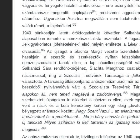
vágyára és fenyegető hatalmi ambícióikra – erre bizonyíték, h
84
számtalanszor megemlíti naplójában
, rendszerint aggodal
dátumhoz. Ugyanakkor Ausztria megszállása sem tudatosít
85
valódi rémét, a fajelméletet.
1940 pünkösdjén letett örökfogadalmát követően Salkahá
alaposabban ismerte a nemzetiszocialista eszméket. A fogada
„lelkigyakorlatos jófeltételeinek” első helyén említette a
Lélek
86
olvasását.
Az újságot a Slachta Margit vezette Szentlélek
hasábjain a szerzők és szerkesztők nyíltan felszólal
nemzetiszocialista tanok ellen, a lap náciellenességéről vá
Salkaházi Sára rendfőnöknőjéhez, Slachta Margithoz csatla
nácizmussal; míg a Szociális Testvérek Társasága a „
lel
választotta. A társaság álláspontja az antiszemitizmusról már az
beszédből nyilvánvalóvá vált: a Szocialista Testvérek T
88
alapokon áll, nem teheti magáévá a zsidótörvényt.”
Maga 
szerkesztett újságokba írt cikkeket a nácizmus ellen; ezek 
vont a nácik és a kora keresztény korban egy ideig „divat
bélyegzett ariánusok között:
„Nagy Szent Vazul… az arianizmus 
a császárral és a prefektussal… Ma is hány császár és prefektu
új tanokat! Milyen szilárdan ki kell tartanom az igazság mell
89
megijedni.”
Az antiszemitizmus elleni aktív, tevőleges fellépése az 1940. a