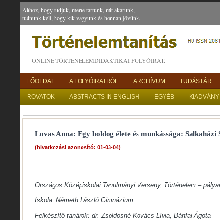
Ahhoz, hogy tudjuk, merre tartunk, mit akarunk,
tudnunk kell, hogy kik vagyunk és honnan jövünk.
ONLINE TÖRTÉNELEMDIDAKTIKAI FOLYÓIRAT.
FŐOLDAL
A FOLYÓIRATRÓL
ARCHÍVUM
TUDÁSTÁR
ROVATOK
ABSTRACTS IN ENGLISH
EGYÉB
KIADVÁNY
Lovas Anna: Egy boldog élete és munkássága: Salkaházi 
(hivatkozási azonosító: 01-03-04)
Országos Középiskolai Tanulmányi Verseny, Történelem – pálya
Iskola: Németh László Gimnázium
Felkészítő tanárok: dr. Zsoldosné Kovács Lívia, Bánfai Ágota