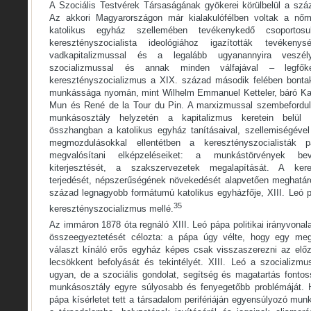
A Szociális Testvérek Társaságának gyökerei körülbelül a száz
Az akkori Magyarországon már kialakulófélben voltak a nőm
katolikus egyház szellemében tevékenykedő csoporto
keresztényszocialista ideológiához igazították tevéken
vadkapitalizmussal és a legalább ugyanannyira veszély
szocializmussal és annak minden válfajával – legfő
keresztényszocializmus a XIX. század második felében bontak
munkássága nyomán, mint Wilhelm Emmanuel Ketteler, báró Kar
Mun és René de la Tour du Pin. A marxizmussal szembefordul
munkásosztály helyzetén a kapitalizmus keretein belül a
összhangban a katolikus egyház tanításaival, szellemiségével
megmozdulásokkal ellentétben a keresztényszocialisták p
megvalósítani elképzeléseiket: a munkástörvények bev
kiterjesztését, a szakszervezetek megalapítását. A keres
terjedését, népszerűségének növekedését alapvetően meghatároz
század legnagyobb formátumú katolikus egyházfője, XIII. Leó p
35
keresztényszocializmus mellé.
Az immáron 1878 óta regnáló XIII. Leó pápa politikai irányvonal
összeegyeztetését célozta: a pápa úgy vélte, hogy egy megr
választ kínáló erős egyház képes csak visszaszerezni az előző
lecsökkent befolyását és tekintélyét. XIII. Leó a szocializmu
ugyan, de a szociális gondolat, segítség és magatartás fontos
munkásosztály egyre súlyosabb és fenyegetőbb problémáját. H
pápa kísérletet tett a társadalom perifériáján egyensúlyozó mu