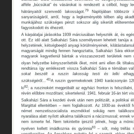
afféle „búcsúkat” és vásárokat is rendezett a célból, hogy le
79
hátrányaitól szenvedő lakosságot.
Naplójában többször is
sanyarúságáról, arról, hogy a legkeményebb télben alig akad
munkájához szükséges pénzt sokszor alig sikerült előteremt
fagyoskodott és éhezett.
A kárpátaljai járásokba 1939 márciusában helyezték át, és egés
ott. Ez idő alatt Salkaházi Sára személyesen lehetett tanúja 
helyzetének, kétségbeejtő anyagi körülményeinek, kilátástalans
magyarságát mindig fennen hangoztatta, Salkaházi Sára ekkor
magyarok kegyetlenül bántak a visszaszerzett területek nem 
olyan helyzetbe kényszerítették őket, mint ami ellen ők tiltakoz
rendtársa így emlékezett vissza Salkaházi Sára e témában vall
sokat beszélt a ruszin lakosság testi és lelki elhag
81
szükségéről…”
A ruszin gyermekeknek 1940 karácsonyán 120
82
ki
; a ruszinokért megpróbált az egyházi fronton is felszólalni
révén előbbre mozdítani; sikertelenül. 1941. február 16-án tért v
Salkaházi Sára a kezdeti évek után nem politizált, a politikai él
Margittal ellentétben – nem foglalkozott. Az 1930-as évektől 
német nemzetiszocialista eszmékkel sokáig nem találkozot
nyaralása alatt nyílott alkalma találkozni a nácizmussal; ennek
nem ismerte fel. Nem tekintette ijesztő jelnek, hogy a möni
83
nyelven kellett imádkoznia és gyónnia
– sőt, még tréfás m
vonatkozólag. Az Anschluss nyitotta fel a szemét, ekkor ébre