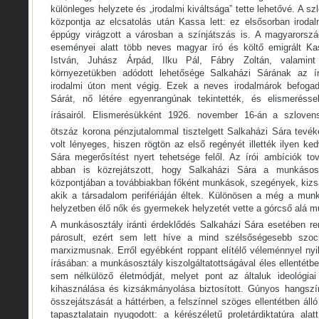
különleges helyzete és „irodalmi kiváltsága” tette lehetővé. A sz
központja az elcsatolás után Kassa lett: ez elsősorban iroda
éppúgy virágzott a városban a színjátszás is. A magyarorszá
eseményei alatt több neves magyar író és költő emigrált Ka
István, Juhász Árpád, Ilku Pál, Fábry Zoltán, valami
környezetükben adódott lehetősége Salkaházi Sárának az írá
irodalmi úton ment végig. Ezek a neves irodalmárok befoga
Sárát, nő létére egyenrangúnak tekintették, és elismeréssel
írásairól. Elismerésükként 1926. november 16-án a szloven
ötszáz korona pénzjutalommal tisztelgett Salkaházi Sára tevék
volt lényeges, hiszen rögtön az első regényét illették ilyen ke
Sára megerősítést nyert tehetsége felől. Az írói ambíciók tov
abban is közrejátszott, hogy Salkaházi Sára a munkásosztá
központjában a továbbiakban főként munkások, szegények, kizs
akik a társadalom perifériáján éltek. Különösen a még a mun
helyzetben élő nők és gyermekek helyzetét vette a górcső alá m
A munkásosztály iránti érdeklődés Salkaházi Sára esetében re
párosult, ezért sem lett híve a mind szélsőségesebb szoci
marxizmusnak. Erről egyébként roppant elítélő véleménnyel nyi
írásában: a munkásosztály kiszolgáltatottságával éles ellentétbe
sem nélkülöző életmódját, melyet pont az általuk ideológia
kihasználása és kizsákmányolása biztosított. Gúnyos hangszí
összejátszását a háttérben, a felszínnel szöges ellentétben ál
tapasztalatain nyugodott: a kérészéletű proletárdiktatúra ala