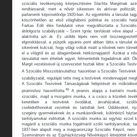
szociális tevékenység kiterjesztésére Slachta Margitnak azé
rendtársainál, mert a nővér sikeresen és aktívan politizált
parlamenti képviselőnője 1920-ban. Az egyetértés a társulat tag
köszönhetően az első világháború politikai és szociális hat
Farkas Edit éles fordulatot véve megváltoztatta a Szociális
átdolgozta szabályzatát – Szent Ignác tanításait véve alapul 
alakította azt át. Ez utóbbi lépés nem volt összeegyeztet
elgondolással; a püspök ugyanis pont abban látta a társulat é
sikerének kulcsát, hogy világi voltuk miatt a nővérek nem tűn
el a világtól és az átlagemberek hétköznapjaitól. Azokat a nő
társulattal nem értettek egyet, felmentették fogadalmuk alól. 
Margit vezetésével új szervezetet hoztak létre: a Szociális Test
A Szociális Missziótársulathoz hasonlóan a Szociális Testvére
szabályzatát, reguláját tette meg a testvérek mindennapjait m
A Szociális Testvérek Társaságának felépítését és működés
40
piramishoz hasonlította.
A piramis alapja a karitatív munka
szociális, majd a mozgalmi munka, s a csúcs a közéleti tevé
keretében a testvérek óvodákat, árvaházakat, szülőot
cselédotthonokat vezettek és tartottak fent. Üdüléseket, ny
szegény gyermekeknek és a munkásnőknek; különböző háztart
tanfolyamokat indítottak. A szociális munka az egyház ezzel k
magáról a szociális munka fogalmáról szóló tanfolyamokat, tan
1937-ben alapult meg a magyarországi Szociális Képző, nem s
Szeminárium és az Egyházközségi Nővérképző létrejöttét köve