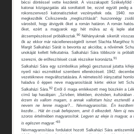
bécsi döntéssel vette kezdetét. A visszakapott Székelyföl
katonai közigazgatás alá soroltatott be, ezzel együtt pedig a
rokonszenvező katonatiszteket vezényeltek oda. 1940. n
megkezdték Csíkszereda „megtisztítását”: huszonnégy zsidó
városból, hogy átvigyék őket a román határon. A román hatós
őket, ezért a magyarok egy hét múlva az éj leple alat
90
átcsempészéssel próbálkoztak.
Néhányuknak sikerült visszas
ők az ekkor már náciellenességéről ismert Slachta Margithoz fo
Margit Salkaházi Sárát is bevonta az akcióba; a nővérnek Schu
unokáját kellett felkutatnia. Salkaházi Sára többször is próbál
91
szerezni, de erőfeszítéseit csak részsiker koronázta.
Salkaházi Sára egy szimbolikus jellegű gesztussal jutatta kifej
nyerő náci eszmékkel szembeni ellenérzéseit. 1942. december
vezetékneve megváltoztatására. A németesítő irányzattal homlo
haladva ő éppen neve magyarosítását kérte: ekkor lett Scha
92
Salkaházi Sára.
Erről ő maga emlékezett meg büszkén a
Lé
című lap hasábjain:
„Szívben, lélekben, érzésben, kultúrába
érzem és vallom magam, s annak vallottam húsz esztendő a
nevem ne lenne magyar?… Névmagyarosítás. Én kezdtem
kezdte… Hát én csak befejezem, amit ő elkezdett. Nem új nev
szoros értelmében magyarosítok. Legyen az eleje is magyar, a
93
is egészen magyar.”
Névmagyarosítása fordulatot hozott Salkaházi Sára antiszemit