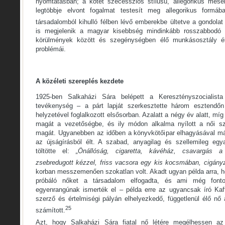
nyomtatásban; a kötet szecessziós stílusú, allegorikus mesék
legtöbbje elvont fogalmat testesít meg allegorikus formáb
társadalomból kihulló félben lévő emberekbe ültetve a gondolat
is megjelenik a magyar kisebbség mindinkább rosszabbodó 
körülmények között és szegénységben élő munkásosztály éle
problémái.
A közéleti szereplés kezdete
1925-ben Salkaházi Sára belépett a Keresztényszocialista
tevékenység – a párt lapját szerkesztette három esztendő
helyzetével foglalkozott elsősorban. Azalatt a négy év alatt, míg 
magát a vezetőségbe, és ily módon alkalma nyílott a női sz
magát. Ugyanebben az időben a könyvkötőipar elhagyásával má
az újságírásból élt. A szabad, anyagilag és szellemileg egy
töltötte el:
„Önállóság, cigaretta, kávéház, csavargás a 
zsebredugott kézzel, friss vacsora egy kis kocsmában, cigán
korban messzemenően szokatlan volt. Akadt ugyan példa arra, h
próbáló nőket a társadalom elfogadta, és ami még fonto
egyenrangúnak ismerték el – példa erre az ugyancsak író Kaf
szerző és értelmiségi pályán elhelyezkedő, függetlenül élő nő
25
számított.
Azt, hogy Salkaházi Sára fiatal nő létére megélhessen az