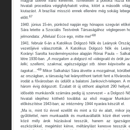
magyar útlevél iránti kérelmét. Ismételten a politika húzta k
hivatali procedúra végigfolyhatott volna, kitört a második vilá
kiutazást. A brazíliai misszió ennek ellenére még sokáig lebe
67
előtt.
1940. június 15-én, pünkösd napján egy hónapos szegvári előké
Sára letette a Szociális Testvérek Társaságához véglegesen h
68
jelmondata: „Alleluia! Ecce ego, mitte me!”
1941. február 6-án a Katolikus Dolgozó Nők és Leányok Orszá
vezetőjévé választották. A Katolikus Dolgozó Nők és Leá
Korányi Sarolta kezdeményezése alapján Rónai Paula – Salkah
létre 1930-ban. „
A mozgalom a dolgozó nő »ideigvaló és örök javá
lelki, szellemi, szakmai, egészségügyi stb. téren képviselte a
69
tagokat…
”
Mikor Salkaházi Sára átvette a mozgalmat, körülbel
az országban, a társaság hat leányotthont tartott fent a fővárosba
irodát a fővárosban és üdülőt a balatoni Jankovich-telepen. A
három évig dolgozott. Ezalatt öt új otthont alapított 290 hellyel
idősebb munkásnők számára pedig új szervezet – a Dolgozó Nő –
hivatali idejéhez köthető továbbá az első magyar Munkás
előkészítése 1943-ban; az intézmény 1944 nyarára készült el.
„Ma is, mint tíz évvel ezelőtt és mint a tíz év alatt, mikor j
gyűlölettel, nem munkaadók és munkavállalók közé éket verés
közé mély árok húzásával tesszük, hanem az igazságos
eszközökkel, megértést kérve, méltánylást keresve tesszük 