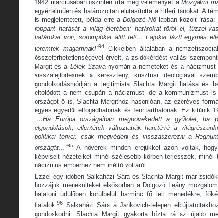
1942 márciusában őszintén írta meg véleményét a
Mozgalmi má
egyértelműen és határozottan elutasította a hitleri tanokat. A t
is megjelentetett, példa erre a
Dolgozó Nő
lapban közölt írása:
roppant hatását a világ életében: határokat töröl el, tűzzel-vass
határokat von, sorompókat állít fel!… Fajokat lázít egymás el
94
teremtek magamnak!”
Cikkeiben általában a nemzetiszoci
összeférhetetlenségével érvelt, a zsidókérdést vallási szempont
Margit és a
Lélek Szava
nyomán a németeket és a nácizmust „ú
visszafejlődésnek a keresztény, krisztusi ideológiával szem
gondolkodásmódján a legitimista Slachta Margit hatása és be
eltolódott a nem csupán a nácizmust, de a kommunizmust is e
országot ő is, Slachta Margithoz hasonlóan, az ezeréves formáb
egyes egyedül elfogadhatónak és fenntarthatónak. Ez kitűnik 19
„…Ha Európa országaiban megnövekedett a gyűlölet, ha poli
elgondolások, ellentétek változtatják harctérré a világrészü
politikai tervei: csak megvédeni és visszaszerezni a Regnu
95
országát…”
A nővérek minden erejükkel azon voltak, hog
képviselt nézeteiket minél szélesebb körben terjesszék, miné
nácizmus emberhez nem méltó voltáról.
Ezzel egy időben Salkaházi Sára és Slachta Margit már zsidóka
hozzájuk menekülteket elsősorban a Dolgozó Leány mozgalom o
balatoni üdülőben körülbelül harminc fő lelt menedékre, fő
96
fiatalok.
Salkaházi Sára a Jankovich-telepen elbújtatottakhoz
gondoskodni. Slachta Margit gyakorta bízta rá az újabb me