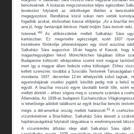
bencéseknek. A kiutazás megszervezése teljes egészében Salka
levelezést folytatott az útiköltséget illetően a bencése
megegyezésre. Rendtársai közül sokan nem vették komolyan 
fogadták azokat, elsősorban kassai elöljárója:
„Az a brazíliai t
arra jó, hogy fantáziáját lekösse. Hadd örüljön Sára testvér nek
60
Istennek.”
Az előkészületek mellett Salkaházi Sára ugy
karitászban. Ez megviselte egészségét, ezért 1937 nya
kezelésére főnöknője pihenésképpen egy rövid ausztriai üdül
Salkaházi Sára augusztus 18-án hagyta el Kassát, hogy kö
magashegységben fekvő Mönichkirchen falujában töltse szab
Budapestre költözött: elképzelése szerint mint magyar tanítónő 
mert így a magyar állam fedezte volna költségeit. Ehhez visz
kellett szereznie; továbbá a Szociális Testvérek Társaságában bet
mondania. 1937. december 12-én áthelyezték külső tagnak, m
egyenruhájának viselési jogától; később pedig már a belső t
együtt. A brazíliai misszió egyre távolabb került tőle, ezért 
mellett döntött – ehhez sógora meg is szerezte számára a cseh
Államokba. Az 1938-as budapesti Eucharisztikus Világkongres
is lehetősége adódott találkozni az egyik brazíliai bencés testvér
61
mégis a dél-amerikai ország mellett határozott.
A csehszlová
vízumkérelmet a Brazíliához; Salkaházi Sára átesett a szüksé
hajótársaságokkal folytatott tárgyalásai is eredményesnek látszo
A vízumkérdés átfutási ideje alatt Salkaházi Sára újbó
szentelhette magát. 1938 januárjában rövid időre átvette a