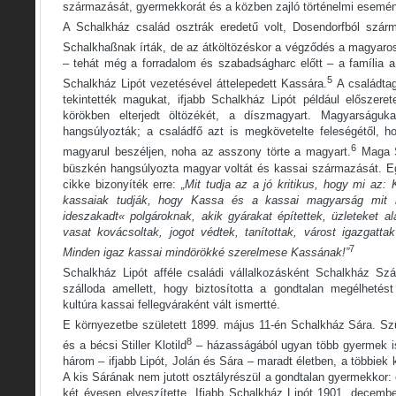
származását, gyermekkorát és a közben zajló történelmi esemé
A Schalkház család osztrák eredetű volt, Dosendorfból szárm
Schalkhaßnak írták, de az átköltözéskor a végződés a magyaros
– tehát még a forradalom és szabadságharc előtt – a família a
5
Schalkház Lipót vezetésével áttelepedett Kassára.
A családta
tekintették magukat, ifjabb Schalkház Lipót például előszerete
körökben elterjedt öltözékét, a díszmagyart. Magyarságu
hangsúlyozták; a családfő azt is megkövetelte feleségétől, h
6
magyarul beszéljen, noha az asszony törte a magyart.
Maga S
büszkén hangsúlyozta magyar voltát és kassai származását. Egy 
cikke bizonyíték erre:
„Mit tudja az a jó kritikus, hogy mi az
kassaiak tudják, hogy Kassa és a kassai magyarság mit 
ideszakadt« polgároknak, akik gyárakat építettek, üzleteket ala
vasat kovácsoltak, jogot védtek, tanítottak, várost igazgatta
7
Minden igaz kassai mindörökké szerelmese Kassának!”
Schalkház Lipót afféle családi vállalkozásként Schalkház Szál
szálloda amellett, hogy biztosította a gondtalan megélhetés
kultúra kassai fellegváraként vált ismertté.
E környezetbe született 1899. május 11-én Schalkház Sára. Szü
8
és a bécsi Stiller Klotild
– házasságából ugyan több gyermek i
három – ifjabb Lipót, Jolán és Sára – maradt életben, a többiek
A kis Sárának nem jutott osztályrészül a gondtalan gyermekkor: 
két évesen elveszítette. Ifjabb Schalkház Lipót 1901. decembe