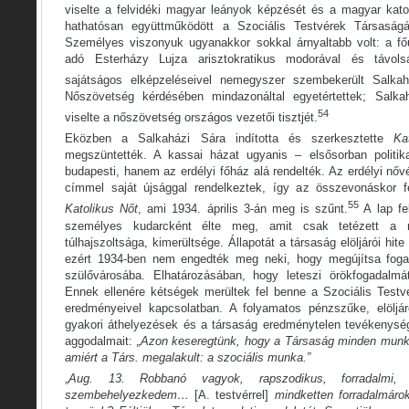
viselte a felvidéki magyar leányok képzését és a magyar katol
hathatósan együttműködött a Szociális Testvérek Társaságá
Személyes viszonyuk ugyanakkor sokkal árnyaltabb volt: a fő
adó Esterházy Lujza arisztokratikus modorával és távolsá
sajátságos elképzeléseivel nemegyszer szembekerült Salkah
Nőszövetség kérdésében mindazonáltal egyetértettek; Salka
54
viselte a nőszövetség országos vezetői tisztjét.
Eközben a Salkaházi Sára indította és szerkesztette
Ka
megszüntették. A kassai házat ugyanis – elsősorban politi
budapesti, hanem az erdélyi főház alá rendelték. Az erdélyi nő
címmel saját újsággal rendelkeztek, így az összevonáskor f
55
Katolikus Nőt
, ami 1934. április 3-án meg is szűnt.
A lap fe
személyes kudarcként élte meg, amit csak tetézett a m
túlhajszoltsága, kimerültsége. Állapotát a társaság elöljárói hi
ezért 1934-ben nem engedték meg neki, hogy megújítsa foga
szülővárosába. Elhatározásában, hogy leteszi örökfogadalm
Ennek ellenére kétségek merültek fel benne a Szociális Test
eredményeivel kapcsolatban. A folyamatos pénzszűke, elöljáró
gyakori áthelyezések és a társaság eredménytelen tevékenys
aggodalmait:
„Azon keseregtünk, hogy a Társaság minden munká
amiért a Társ. megalakult: a szociális munka.”
„
Aug. 13. Robbanó vagyok, rapszodikus, forradalmi, a
szembehelyezkedem…
[A. testvérrel]
mindketten forradalmárok