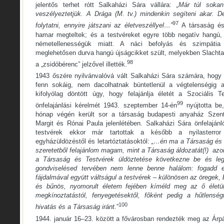
jelentős terhet rótt Salkaházi Sára vállára:
„Már túl soka
veszélyeztetjük. A Drága (M. tv.) mindenkin segíteni akar. 
97
folytatni, ennyire játszani az életveszéllyel…”
A társaság és
hamar megteltek; és a testvéreket egyre több negatív hangú, b
németellenességük miatt. A náci befolyás és szimpátia
meglehetősen durva hangú újságcikket szült, melyekben Slachta
98
a „zsidóbérenc” jelzővel illették.
1943 őszére nyilvánvalóvá vált Salkaházi Sára számára, hogy
fenn sokáig, nem dacolhatnak büntetlenül a végtelenségig 
kifolyólag döntött úgy, hogy felajánlja életét a Szociális 
99
önfelajánlási kérelmét 1943. szeptember 14-én
nyújtotta be,
hónap végén került sor a társaság budapesti anyaház Szent
Margit és Rónai Paula jelenlétében. Salkaházi Sára önfelajánló
testvérek ekkor már tartottak a később a nyilasterror
egyházüldözéstől és letartóztatásoktól:
„…én ma a Társaság és a
szeretetből felajánlom magam, mint a Társaság áldozatát(!) az
a Társaság és Testvérek üldöztetése következne be és leg
gondviselésed tervében nem lenne benne halálom: fogadd 
fájdalmával együtt váltságul a testvérek – különösen az öregek,
és bűnös, nyomorult életem fejében kíméld meg az ő élet
megkínoztatástól, fenyegetésektől, főként pedig a hűtlenség
100
hivatás és a Társaság iránt.
”
1944. január 16–23. között a fővárosban rendezték meg az Árpá