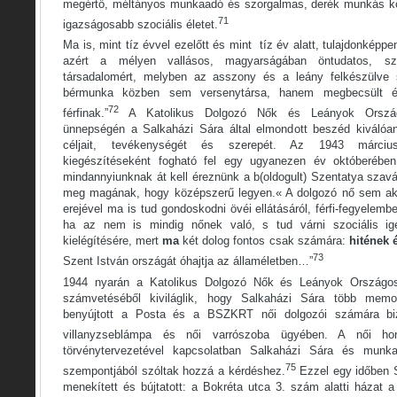
megértő, méltányos munkaadó és szorgalmas, derék munkás k
71
igazságosabb szociális életet.
Ma is, mint tíz évvel ezelőtt és mint tíz év alatt, tulajdonképp
azért a mélyen vallásos, magyarságában öntudatos, szo
társadalomért, melyben az asszony és a leány felkészülve 
bérmunka közben sem versenytársa, hanem megbecsült é
72
férfinak.”
A Katolikus Dolgozó Nők és Leányok Ország
ünnepségén a Salkaházi Sára által elmondott beszéd kiválóa
céljait, tevékenységét és szerepét. Az 1943 márciu
kiegészítéseként fogható fel egy ugyanezen év októberében
mindannyiunknak át kell éreznünk a b(oldogult) Szentatya szav
meg magának, hogy középszerű legyen.« A dolgozó nő sem akar
erejével ma is tud gondoskodni övéi ellátásáról, férfi-fegyelemb
ha az nem is mindig nőnek való, s tud várni szociális ig
kielégítésére, mert
ma
két dolog fontos csak számára:
hitének 
73
Szent István országát óhajtja az államéletben…”
1944 nyarán a Katolikus Dolgozó Nők és Leányok Országo
számvetéséből kiviláglik, hogy Salkaházi Sára több memo
benyújtott a Posta és a BSZKRT női dolgozói számára biz
villanyzseblámpa és női varrószoba ügyében. A női hon
törvénytervezetével kapcsolatban Salkaházi Sára és munk
75
szempontjából szóltak hozzá a kérdéshez.
Ezzel egy időben S
menekített és bújtatott: a Bokréta utca 3. szám alatti házat 