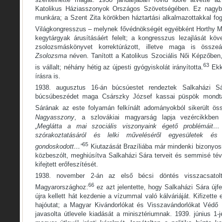
Katolikus Háziasszonyok Országos Szövetségében. Ez nagyba
munkára; a Szent Zita körökben háztartási alkalmazottakkal fog
Világkongresszus – melynek fővédnökségét egyébként Horthy Mik
kegytárgyak árusításáért felelt; a kongresszus lezajlását kö
zsolozsmáskönyvet korrektúrázott, illetve maga is össze
Zsolozsma
néven. Tanított a Katolikus Szociális Női Képzőben
63
is vállalt; néhány hétig az újpesti gyógyiskolát irányította.
Ekko
írásra is.
1938. augusztus 16-án búcsúestet rendeztek Salkaházi Sá
búcsúbeszédet maga Csárszky József kassai püspök mondta;
Sárának az este folyamán felkínált adományokból sikerült öss
Nagyasszony
, a szlovákiai magyarság lapja vezércikkben 
„Meglátta a mai szociális viszonyaink égető problémáit
szórakoztatásáról és lelki műveléséről egyesületek és 
65
gondoskodott…”
Kiutazását Brazíliába már mindenki bizonyosr
közbeszólt, meghiúsítva Salkaházi Sára terveit és semmisé tév
kifejtett erőfeszítését.
1938. november 2-án az első bécsi döntés visszacsatolt
66
Magyarországhoz:
ez azt jelentette, hogy Salkaházi Sára újfe
újra kellett hát kezdenie a vízummal való kálváriáját. Kifizett
hajóutat; a Magyar Kivándorlókat és Visszavándorlókat Védő I
javasolta útlevele kiadását a minisztériumnak. 1939. június 1