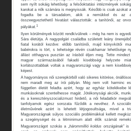
sem nyílt sokáig lehetőség: a felsőoktatási intézmények sokáig
karokat a nők számára is megnyissák. Később is csak azokat 
fogadta be a társadalom, akik a nemükkel és az any
összeegyeztethető hivatást választották: a tanítónői, az orv
1
pályákat.
Ilyen körülmények között rendkívülinek – még ha nem is egyed
Sára életútja. A nagypolgári családba született leány önerejéb
fiatal korától kezdve: előbb tanítónői, majd könyvkötői mun
babérokra is tört, s tehetsége révén csakhamar lehetősége ny
állást otthagyva pusztán az írásból éljen meg. Tette mindez
magyar származásából fakadó kisebbségi helyzete mia
korlátozottabbak voltak a magyarországi vagy a nem kisebbsé
képest.
A hagyományos női szerepkörből való sikeres kitörése, önállóso
nem maradt meg az írói pályán. Még nem volt harminc esz
független életét feladta azért, hogy az egyház kötelékeibe
munkásoknak szentelhesse magát. Jótékonysági akciók, munká
és a keresztényszocializmust hirdető, a női feladatkör megvál
tanfolyamok egész sorozata fűződik a nevéhez. A szociál
életművének azért is lehetett létjogosultsága, mivel a tr
Magyarországnak súlyos szociális problémákkal kellett megküz
a szegénységet és a létminimum alatt élők számát remekü
Magyarországot szokás a „
hárommillió koldus országának
” is