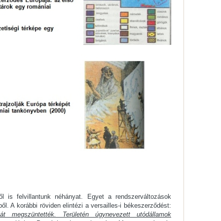
 is felvillantunk néhányat. Egyet a rendszerváltozások
ből. A korábbi röviden elintézi a versailles-i békeszerződést:
t megszüntették. Területén úgynevezett utódállamok