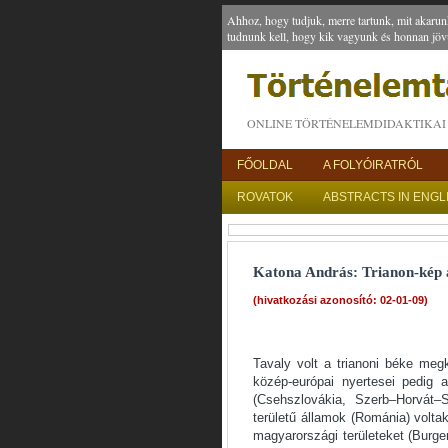
Ahhoz, hogy tudjuk, merre tartunk, mit akarun
tudnunk kell, hogy kik vagyunk és honnan jöv
ONLINE TÖRTÉNELEMDIDAKTIKAI 
FŐOLDAL
A FOLYÓIRATRÓL
ROVATOK
ABSTRACTS IN ENGL
Katona András: Trianon-kép 
(hivatkozási azonosító: 02-01-09)
Tavaly volt a trianoni béke meg
közép-európai nyertesei pedig 
(Csehszlovákia, Szerb–Horvát–
területű államok (Románia) volta
magyarországi területeket (Burge