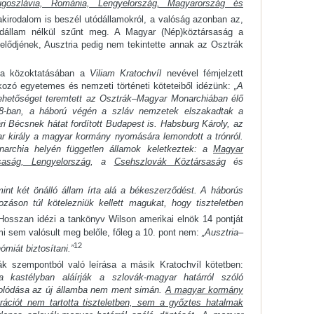
Jugoszlávia, Románia, Lengyelország, Magyarország és
kirodalom is beszél utódállamokról, a valóság azonban az,
dállam nélkül szűnt meg. A Magyar (Nép)köztársaság a
gelődjének, Ausztria pedig nem tekintette annak az Osztrák
kia közoktatásában a
Viliam Kratochvíl
nevével fémjelzett
ozó egyetemes és nemzeti történeti köteteiből idézünk:
„A
ehetőséget teremtett az Osztrák–Magyar Monarchiában élő
8-ban, a háború végén a szláv nemzetek elszakadtak a
i Bécsnek hátat fordított Budapest is. Habsburg Károly, az
r király a magyar kormány nyomására lemondott a trónról.
narchia helyén független államok keletkeztek: a
Magyar
saság, Lengyelország
, a
Csehszlovák Köztársaság
és
nt két önálló állam írta alá a békeszerződést. A háborús
ozáson túl kötelezniük kellett magukat, hogy tiszteletben
osszan idézi a tankönyv Wilson amerikai elnök 14 pontját
i sem valósult meg belőle, főleg a 10. pont nem:
„Ausztria–
12
miát biztosítani.”
ák szempontból való leírása a másik Kratochvíl kötetben:
ia kastélyban aláírják a szlovák-magyar határról szóló
golódása az új államba nem ment simán.
A magyar kormány
rációt nem tartotta tiszteletben, sem a győztes hatalmak