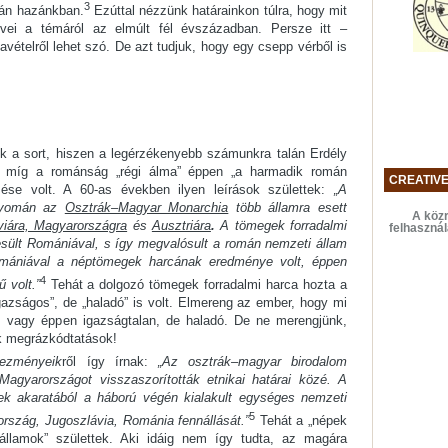
3
án hazánkban.
Ezúttal nézzünk határainkon túlra, hogy mit
yvei a témáról az elmúlt fél évszázadban. Persze itt –
avételről lehet szó. De azt tudjuk, hogy egy csepp vérből is
 a sort, hiszen a legérzékenyebb számunkra talán Erdély
t, míg a románság „régi álma” éppen „a harmadik román
CREATIV
zése volt. A 60-as években ilyen leírások születtek:
„A
 nyomán az
Osztrák–Magyar Monarchia
több államra esett
A közr
viára, Magyarországra
és
Ausztriára
.
A tömegek forradalmi
felhaszná
sült Romániával, s így megvalósult a román nemzeti állam
mániával a néptömegek harcának eredménye volt, éppen
4
 volt.”
Tehát a dolgozó tömegek forradalmi harca hozta a
azságos”, de „haladó” is volt. Elmereng az ember, hogy mi
, vagy éppen igazságtalan, de haladó. De ne merengjünk,
k megrázkódtatások!
ezményeik
ről így írnak:
„Az osztrák–magyar birodalom
Magyarországot visszaszorították etnikai határai közé. A
k akaratából a háború végén kialakult egységes nemzeti
5
rszág, Jugoszlávia, Románia fennállását.”
Tehát a „népek
államok” születtek. Aki idáig nem így tudta, az magára