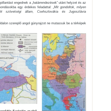
pillantást engednek a „határrendezések” utáni helyzet és az
tmondásokba egy érdekes feladattal:
„Mit gondoltok, milyen
ét szövetségi állam, Csehszlovákia és Jugoszlávia
ldalon szereplő angol gúnyrajzot ne mutassuk be a térképek