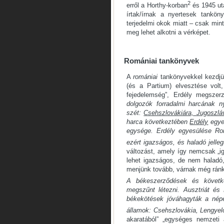
2
erről a Horthy-korban
és 1945 ut
írtak/írnak a nyertesek tankön
terjedelmi okok miatt – csak mint
meg lehet alkotni a vérképet.
Romániai tankönyvek
A
romániai
tankönyvekkel kezdjük
(és a Partium) elvesztése vol
fejedelemség”, Erdély megszer
dolgozók forradalmi harcának
szét:
Csehszlovákiára, Jugoszlá
harca következtében
Erdély
egye
egysége. Erdély egyesülése Ro
ezért igazságos, és haladó jellegű
változást, amely így nemcsak „ig
lehet igazságos, de nem haladó
menjünk tovább, várnak még rán
A békeszerződések és követk
megszűnt létezni. Ausztriát és 
békekötések jóváhagyták a népe
államok: Csehszlovákia, Lengyelo
akaratából” „egységes nemzeti 