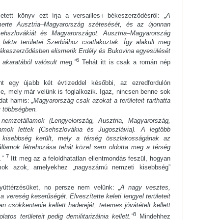
etett könyv ezt írja a versailles-i békeszerződésről:
„A
smerte Ausztria–Magyarország szétesését, és az újonnan
Csehszlovákiát és Magyarországot. Ausztria–Magyarország
lakta területei Szerbiához csatlakoztak. Így alakult meg
ékeszerződésben elismerik Erdély és Bukovina egyesülését
6
akaratából valósult meg.”
Tehát itt is csak a román nép
ent egy újabb két évtizeddel későbbi, az ezredfordulón
, mely már velünk is foglalkozik. Igaz, nincsen benne sok
dat hamis:
„Magyarország csak azokat a területeit tarthatta
t többségben.
emzetállamok (Lengyelország, Ausztria, Magyarország,
amok lettek (Csehszlovákia és Jugoszlávia). A legtöbb
kisebbség került, mely a térség összlakosságának az
államok létrehozása tehát közel sem oldotta meg a térség
7
.”
Itt meg az a feloldhatatlan ellentmondás feszül, hogyan
mok azok, amelyekhez „nagyszámú nemzeti kisebbség”
yüttérzésüket, no persze nem velünk:
„A nagy vesztes,
 vereség keserűségét. Elveszítette keleti lengyel területeit
an csökkentenie kellett haderejét, tetemes jóvátételt kellett
8
atos területeit pedig demilitarizálnia kellett.”
Mindehhez