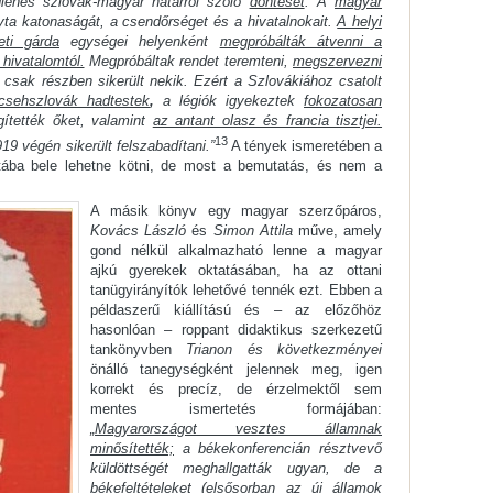
glenes szlovák-magyar határról szóló
döntését
. A
magyar
yta katonaságát, a csendőrséget és a hivatalnokait.
A helyi
ti gárda
egységei helyenként
megpróbálták átvenni a
hivatalomtól.
Megpróbáltak rendet teremteni,
megszervezni
csak részben sikerült nekik. Ezért a Szlovákiához csatolt
csehszlovák hadtestek
,
a légiók igyekeztek
fokozatosan
ítették őket, valamint
az antant olasz és francia tisztjei.
13
19 végén sikerült felszabadítani.”
A tények ismeretében a
ába bele lehetne kötni, de most a bemutatás, és nem a
A másik könyv egy magyar szerzőpáros,
Kovács László
és
Simon Attila
műve, amely
gond nélkül alkalmazható lenne a magyar
ajkú gyerekek oktatásában, ha az ottani
tanügyirányítók lehetővé tennék ezt. Ebben a
példaszerű kiállítású és – az előzőhöz
hasonlóan – roppant didaktikus szerkezetű
tankönyvben
Trianon és következményei
önálló tanegységként jelennek meg, igen
korrekt és precíz, de érzelmektől sem
mentes ismertetés formájában:
„
Magyarországot vesztes államnak
minősítették;
a békekonferencián résztvevő
küldöttségét meghallgatták ugyan, de a
békefeltételeket (elsősorban az új államok