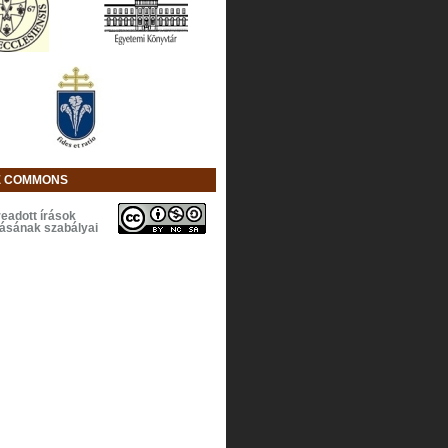
E COMMONS
eadott írások
lásának szabályai