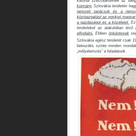
katonai szerződéseinek az idei
kormány
Szlovákia területén hag
nemzeti tanácsok és a nemze
közigazgatást az egykori magyar 
a gazdaságot és a közéletet.
Ez 
területeket az alakulóban lévő
elfoglalni.
Ebben
önkéntesek
seg
Szlovákia egész területét csak 19
bekezdés szinte minden mondat
„mélyelemzés” a feladatunk.