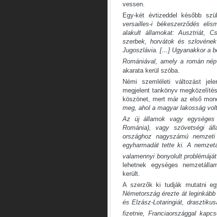
vessen.
Egy-két évtizeddel később szül
versailles-i békeszerződés eli
alakult államokat: Ausztriát, 
szerbek, horvátok és szlovének 
Jugoszlávia. […] Ugyanakkor a b
Romániával, amely a román nép 
akarata kerül szóba.
Némi szemléleti változást jel
megjelent tankönyv megközelítése
köszönet, mert már az első mon
meg, ahol a magyar lakosság vol
Az új államok vagy egységes n
Románia), vagy szövetségi áll
országhoz nagyszámú nemzeti 
egyharmadát tette ki. A nemzet
valamennyi bonyolult problémáját
lehetnek egységes nemzetálla
került.
A szerzők ki tudják mutatni eg
Németország érezte át leginkább a
és Elzász-Lotaringiát, drasztikus
fizetnie, Franciaországgal kapcsol