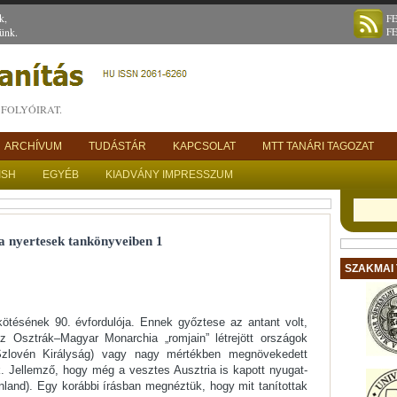
k,
F
ünk.
F
FOLYÓIRAT.
ARCHÍVUM
TUDÁSTÁR
KAPCSOLAT
MTT TANÁRI TAGOZAT
ISH
EGYÉB
KIADVÁNY IMPRESSZUM
a nyertesek tankönyveiben 1
SZAKMAI
kötésének 90. évfordulója. Ennek győztese az antant volt,
az Osztrák–Magyar Monarchia „romjain” létrejött országok
Szlovén Királyság) vagy nagy mértékben megnövekedett
k. Jellemző, hogy még a vesztes Ausztria is kapott nyugat-
nland). Egy korábbi írásban megnéztük, hogy mit tanítottak