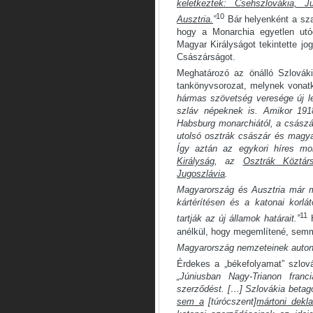
keletkeztek: Csehszlovákia, 
10
Ausztria.
”
Bár helyenként a sza
hogy a Monarchia egyetlen utó
Magyar Királyságot tekintette jo
Császárságot.
Meghatározó az önálló Szlová
tankönyvsorozat, melynek vonatk
hármas szövetség veresége új l
szláv népeknek is. Amikor 191
Habsburg monarchiától, a császár
utolsó osztrák császár és magya
Így aztán az egykori híres mo
Királyság
, az
Osztrák Köztár
Jugoszlávia
.
Magyarország és Ausztria már mi
kártérítésen és a katonai korlát
11
tartják az új államok határait.”
H
anélkül, hogy megemlítené, semm
Magyarország nemzeteinek autonó
Érdekes a „békefolyamat” szlov
„Júniusban Nagy-Trianon franc
szerződést. […] Szlovákia beta
sem a
[túrócszent]
mártoni dekla