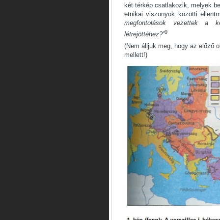
két térkép csatlakozik, melyek be
etnikai viszonyok közötti ellen
megfontolások vezettek a k
9
létrejöttéhez?”
(Nem álljuk meg, hogy az előző o
mellett!)