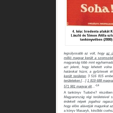
legsúlyosabb az volt, hogy
az ú
millió magyar került a szomszé
magyarság több mint egyharmada,
azt jelenti, hogy lehetett voln
határokat húzni, a győztesek ét
került területen
3 516 815 ember
területeken
[…]
1 819 688 magyar
14
571 981 magyar élt
…”
A tankönyv Tudod-e? részében 
Magyarország régi területeivel 
érdekelt népek jogaihoz ragasz
hogy előre alávetjük magunkat a
a könyv Masaryk, későbbi csehszlo