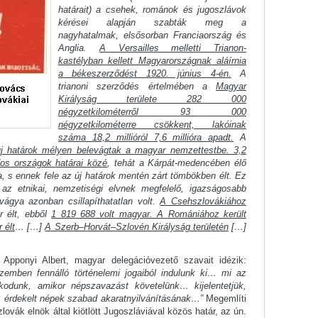
határait) a csehek, románok és jugoszlávok
kérései alapján szabták meg a
nagyhatalmak, elsősorban Franciaország és
Anglia.
A Versailles melletti Trianon-
kastélyban kellett Magyarországnak aláírnia
a békeszerződést 1920. június 4-én.
A
trianoni szerződés értelmében a
Magyar
Királyság területe 282 000
négyzetkilométerről 93 000
négyzetkilométerre csökkent, lakóinak
száma 18,2 millióról 7,6 millióra apadt.
A
j határok mélyen belevágtak a magyar nemzettestbe. 3,2
dos országok határai közé
, tehát a Kárpát-medencében élő
 s ennek fele az új határok mentén zárt tömbökben élt. Ez
a az etnikai, nemzetiségi elvnek megfelelő, igazságosabb
vágya azonban csillapíthatatlan volt.
A Csehszlovákiához
 élt, ebből
1 819 688 volt magyar. A Romániához került
 élt
… […]
A Szerb–Horvát–Szlovén Királyság területén
[…]
Apponyi Albert, magyar delegációvezető szavait idézik:
szemben fennálló történelemi jogaiból indulunk ki… mi az
kodunk, amikor népszavazást követelünk… kijelentetjük,
z érdekelt népek szabad akaratnyilvánításának…”
Megemlíti
vák elnök által kiötlött Jugoszláviával közös határ, az ún.