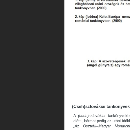
(Cseh)szlovákiai tankönyvek
A
(cseh)szlovákiai
tankönyvekből
előtti, hármat pedig az utáni idők
„
Az Osztrák–Magyar Monarchiá