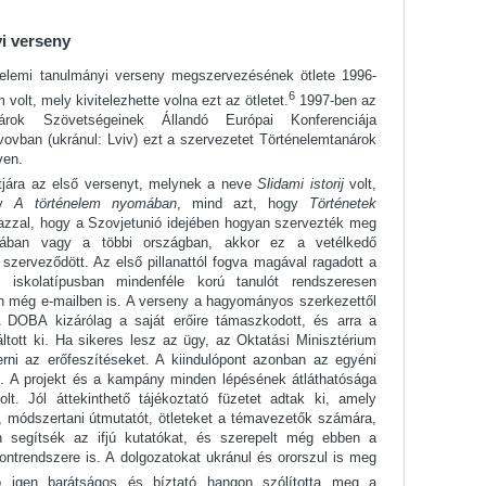
i verseny
énelemi tanulmányi verseny megszervezésének ötlete 1996-
6
olt, mely kivitelezhette volna ezt az ötletet.
1997-ben az
rok Szövetségeinek Állandó Európai Konferenciája
ovban (ukránul: Lviv) ezt a szervezetet Történelemtanárok
ven.
tjára az első versenyt, melynek a neve
Slidami istorij
volt,
gy
A történelem nyomában
, mind azt, hogy
Történetek
 azzal, hogy a Szovjetunió idejében hogyan szervezték meg
nában vagy a többi országban, akkor ez a vetélkedő
zerveződött. Az első pillanattól fogva magával ragadott a
 iskolatípusban mindenféle korú tanulót rendszeresen
ben még e-mailben is. A verseny a hagyományos szerkezettől
 A DOBA kizárólag a saját erőire támaszkodott, és arra a
áltott ki. Ha sikeres lesz az ügy, az Oktatási Minisztérium
merni az erőfeszítéseket. A kiindulópont azonban az egyéni
t. A projekt és a kampány minden lépésének átláthatósága
lt. Jól áttekinthető tájékoztató füzetet adtak ki, amely
it, módszertani útmutatót, ötleteket a témavezetők számára,
n segítsék az ifjú kutatókat, és szerepelt még ebben a
ntrendszere is. A dolgozatokat ukránul és ororszul is meg
 igen barátságos és bíztató hangon szólította meg a