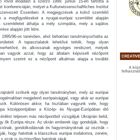
ó rövid előadást a szerző 1999. június 15-én tartotta a
 konferenciáján, melyet a Kulturwissenschaftliches Institut
) szervezett Essenben. A megjegyzések a
külső
szemlélő
n a megfigyeléseket a nyugat-európai szemlélet alapján
 szemléletet áthatja a mély szimpátia, mely a sajátos
se alapján jött létre.
z 1995/96-os tanévben, ahol behatóan tanulmányozhatta az
erületeit. A tapasztalatok lehetővé tették, hogy olyan
merhetővé, és alkossanak egységes rendszert, melyek
ában vagyok azzal, hogy az általam képviselt nézőpont
CREATIV
nyem szerint ez a nézőpont alkalmas alapja a további
A közr
felhaszná
krajnáról szólunk egy olyan tanulmányban, mely az európai
fogalmakban megjelenő európaisággal, vagy akár az európai
lkozik. Különösen akkor, ha tisztában vagyunk vele, hogy
pa középpontjában a Közép- és Nyugat-Európában élő
érdést teljesen más nézőpontból vizsgáljuk Ukrajnán belül,
ogy ők Európa része. Az ukrán emberek úgy gondolják, hogy
izációnak, gondolkodásnak és hagyományoknak az osztrák –
ják, hogy hatottak a klasszikus európai irodalomra, zenére,
s azok is ösztönzőleg hatottak rájuk.