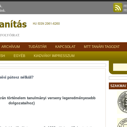
k,
F
ünk.
F
FOLYÓIRAT.
ARCHÍVUM
TUDÁSTÁR
KAPCSOLAT
MTT TANÁRI TAGOZAT
ISH
EGYÉB
KIADVÁNY IMPRESSZUM
hősi pátosz nélkül?
SZAKMAI
ukrán történelem tanulmányi verseny legeredményesebb
dolgozataihoz)