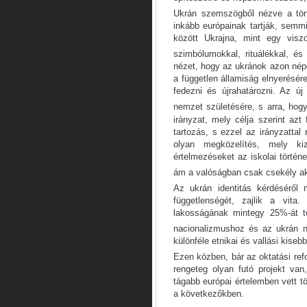
Ukrán szemszögből nézve a tör
inkább európainak tartják, semm
között Ukrajna, mint egy viszo
szimbólumokkal, rituálékkal, és 
nézet, hogy az ukránok azon népe
a független államiság elnyerésére.
fedezni és újrahatározni. Az új
nemzet születésére, s arra, hogy 
irányzat, mely célja szerint azt
tartozás, s ezzel az irányzatta
olyan megközelítés, mely kiz
értelmezéseket az iskolai történ
ám a valóságban csak csekély ak
Az ukrán identitás kérdéséről 
függetlenségét, zajlik a vit
lakosságának mintegy 25%-át t
nacionalizmushoz és az ukrán 
különféle etnikai és vallási kise
Ezen közben, bár az oktatási ref
rengeteg olyan futó projekt van
tágabb európai értelemben vett t
a következőkben.