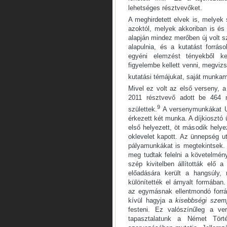
lehetséges résztvevőket.
A meghirdetett elvek is, melyek 
azoktól, melyek akkoriban is és
alapján mindez merőben új volt s
alapulnia, és a kutatást forrá
egyéni elemzést tényekből ke
figyelembe kellett venni, megvizsg
kutatási témájukat, saját munkam
Mivel ez volt az első verseny,
2011 résztvevő adott be 464
9
születtek.
A versenymunkákat Uk
érkezett két munka. A díjkioszt
első helyezett, öt második helye
oklevelet kapott. Az ünnepség ut
pályamunkákat is megtekintsek.
meg tudtak felelni a követelmény
szép kivitelben állították elő
előadására került a hangsúly
különítették el árnyalt formában
az egymásnak ellentmondó forrá
kívül hagyja a
kisebbségi szem
festeni. Ez valószínűleg a ve
tapasztalatunk a Német Tört