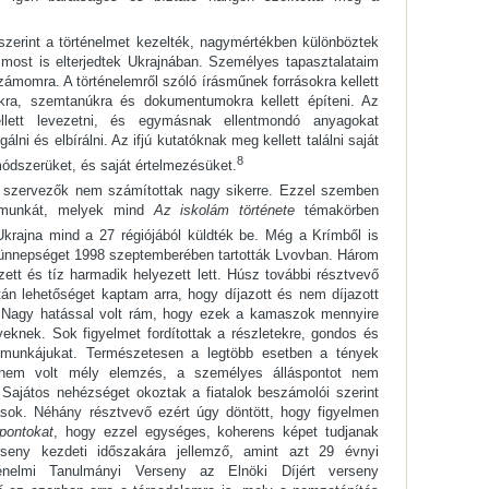
szerint a történelmet kezelték, nagymértékben különböztek
 most is elterjedtek Ukrajnában. Személyes tapasztalataim
zámomra. A történelemről szóló írásműnek forrásokra kellett
sokra, szemtanúkra és dokumentumokra kellett építeni. Az
llett levezetni, és egymásnak ellentmondó anyagokat
álni és elbírálni. Az ifjú kutatóknak meg kellett találni saját
8
ódszerüket, és saját értelmezésüket.
 a szervezők nem számítottak nagy sikerre. Ezzel szemben
 munkát, melyek mind
Az iskolám története
témakörben
rajna mind a 27 régiójából küldték be. Még a Krímből is
ó ünnepséget 1998 szeptemberében tartották Lvovban. Három
zett és tíz harmadik helyezett lett. Húsz további résztvevő
án lehetőséget kaptam arra, hogy díjazott és nem díjazott
 Nagy hatással volt rám, hogy ezek a kamaszok mennyire
eknek. Sok figyelmet fordítottak a részletekre, gondos és
 a munkájukat. Természetesen a legtöbb esetben a tények
, nem volt mély elemzés, a személyes álláspontot nem
. Sajátos nehézséget okoztak a fiatalok beszámolói szerint
sok. Néhány résztvevő ezért úgy döntött, hogy figyelmen
pontokat
, hogy ezzel egységes, koherens képet tudjanak
rseny kezdeti időszakára jellemző, amint azt 29 évnyi
énelmi Tanulmányi Verseny az Elnöki Díjért verseny