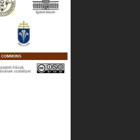
E COMMONS
eadott írások
lásának szabályai