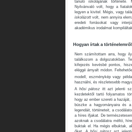
tanuló iskolájának története.
Nyilvánvaló volt, hogy a fiatalo
legyen a kivitel. Mégis, vagy ta
iskolázott
volt, nem annyira elemz
eredeti forrásokat vagy inte
akadémikus irodalmat kompiláltak
Hogyan írtak a történelemrő
Nem számítottam arra, hogy i
találkozom a dolgozatokban. T
kifejezés kevésbé pontos, hisz
eléggé árnyalt módon. Feltehet
modell, eszménykép vagy példak
használni, és részletesebb magya
A
hősi pátosz
itt azt jelenti 
kezdetektől tartó folyamatos tör
hogy az ember szereti a hazáját, 
büszke a hagyományaira és a k
legendáit, történeteit, a csodála
a híres ifjakat. De természetese
azoknak a csodálatra méltó, hí
buktak el. Ha mégis elbuktak, ak
őket. A
hősi pátosz
azt jelent