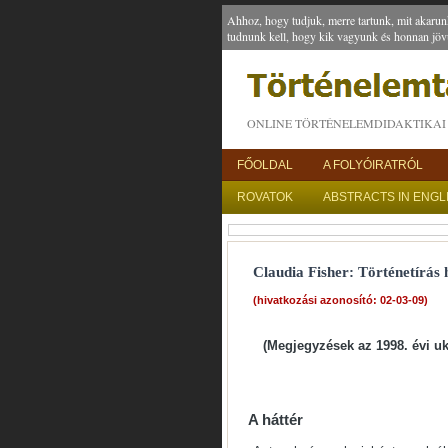
Ahhoz, hogy tudjuk, merre tartunk, mit akarun
tudnunk kell, hogy kik vagyunk és honnan jöv
ONLINE TÖRTÉNELEMDIDAKTIKAI 
FŐOLDAL
A FOLYÓIRATRÓL
ROVATOK
ABSTRACTS IN ENGL
Claudia Fisher: Történetírás 
(hivatkozási azonosító: 02-03-09)
(Megjegyzések az 1998. évi 
A háttér