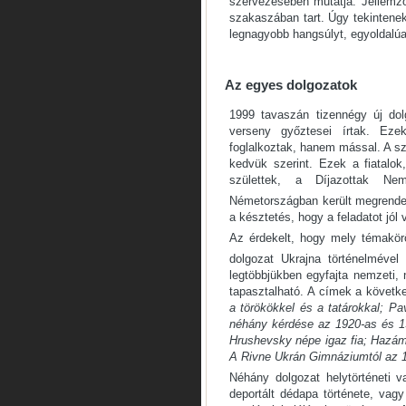
szervezésében mutatja. Jellemz
szakaszában tart. Úgy tekintenek
legnagyobb hangsúlyt, egyoldalú
Az egyes dolgozatok
1999 tavaszán tizennégy új dol
verseny győztesei írtak. E
foglalkoztak, hanem mással. A sze
kedvük szerint. Ezek a fiatalo
születtek, a Díjazottak Ne
Németországban került megrende
a késztetés, hogy a feladatot jól
Az érdekelt, hogy mely témakörö
dolgozat Ukrajna történelmével 
legtöbbjükben egyfajta nemzeti,
tapasztalható. A címek a követ
a törökökkel és a tatárokkal; P
néhány kérdése az 1920-as és 1
Hrushevsky népe igaz fia; Hazám
A Rivne Ukrán Gimnáziumtól az 1
Néhány dolgozat helytörténeti v
deportált dédapa története, va