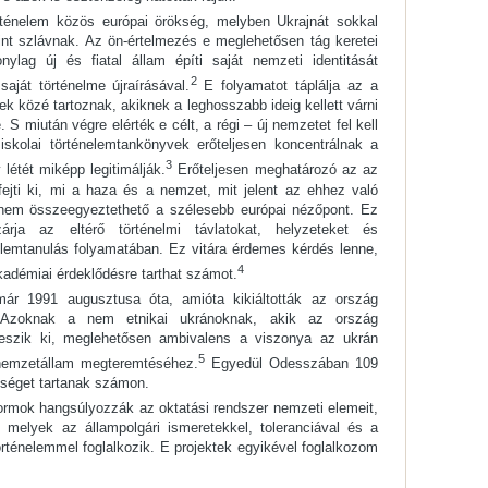
ténelem közös európai örökség, melyben Ukrajnát sokkal
int szlávnak. Az ön-értelmezés e meglehetősen tág keretei
nylag új és fiatal állam építi saját nemzeti identitását
2
saját történelme újraírásával.
E folyamatot táplálja az a
k közé tartoznak, akiknek a leghosszabb ideig kellett várni
 S miután végre elérték e célt, a régi – új nemzetet fel kell
 iskolai történelemtankönyvek erőteljesen koncentrálnak a
3
létét miképp legitimálják.
Erőteljesen meghatározó az az
 fejti ki, mi a haza és a nemzet, mit jelent az ehhez való
l nem összeegyeztethető a szélesebb európai nézőpont. Ez
árja az eltérő történelmi távlatokat, helyzeteket és
elemtanulás folyamatában. Ez vitára érdemes kérdés lenne,
4
adémiai érdeklődésre tarthat számot.
már 1991 augusztusa óta, amióta kikiáltották az ország
a. Azoknak a nem etnikai ukránoknak, akik az ország
eszik ki, meglehetősen ambivalens a viszonya az ukrán
5
nemzetállam megteremtéséhez.
Egyedül Odesszában 109
bbséget tartanak számon.
ormok hangsúlyozzák az oktatási rendszer nemzeti elemeit,
, melyek az állampolgári ismeretekkel, toleranciával és a
örténelemmel foglalkozik. E projektek egyikével foglalkozom