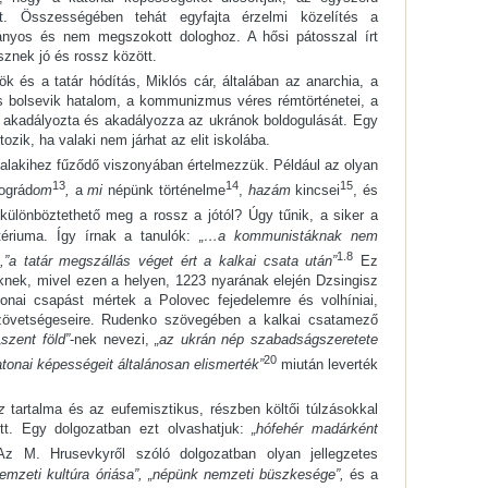
it. Összességében tehát egyfajta érzelmi közelítés a
ványos és nem megszokott dologhoz. A hősi pátosszal írt
sznek jó és rossz között.
rök és a tatár hódítás, Miklós cár, általában az anarchia, a
is bolsevik hatalom, a kommunizmus véres rémtörténetei, a
 akadályozta és akadályozza az ukránok boldogulását. Egy
ozik, ha valaki nem járhat az elit iskolába.
alakihez fűződő viszonyában értelmezzük. Például az olyan
13
14
15
ográd
om
,
a
mi
népünk történelme
,
hazám
kincsei
, és
ülönböztethető meg a rossz a jótól? Úgy tűnik, a siker a
tériuma. Így írnak a tanulók:
„…a kommunistáknak nem
1.8
,”a tatár megszállás véget ért a kalkai csata után”
Ez
teknek, mivel ezen a helyen, 1223 nyarának elején Dzsingisz
nai csapást mértek a Polovec fejedelemre és volhíniai,
i szövetségeseire. Rudenko szövegében a kalkai csatamező
„szent föld”
-nek nevezi,
„az ukrán nép szabadságszeretete
20
atonai képességeit általánosan elismerték”
miután leverték
z
tartalma és az eufemisztikus, részben költői túlzásokkal
ött. Egy dolgozatban ezt olvashatjuk:
„hófehér madárként
z M. Hrusevkyről szóló dolgozatban olyan jellegzetes
nemzeti kultúra óriása”, „népünk nemzeti büszkesége”,
és a