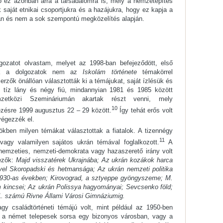
ő ez azonban arra a társadalomra is, mely a nemzetépítés
 saját etnikai csoportjukra és a hazájukra, hogy ez kapja a
an és nem a sok szempontú megközelítés alapján.
gozatot olvastam, melyet az 1998-ban befejeződött, első
zek a dolgozatok nem az
Iskolám története
témakörrel
rzők önállóan választották ki a témájukat, saját ízlésük és
k, tíz lány és négy fiú, mindannyian 1981 és 1985 között
mzetközi Szemináriumán akartak részt venni, mely
10
zésre 1999 augusztus 22 – 29 között.
Így tehát erős volt
 végezzék el.
kben milyen témákat választottak a fiatalok. A tizennégy
11
vagy valamilyen sajátos ukrán témával foglalkozott.
A
 nemzeties, nemzeti-demokrata vagy hazaszerető irány volt
kezők:
Majd visszatérek Ukrajnába; Az ukrán kozákok harca
avel Skoropadski és hetmansága; Az ukrán nemzeti politika
930-as években; Kirovograd, a sztyeppe gyöngyszeme; M.
 kincsei; Az ukrán Polissya hagyományai; Sevcsenko föld;
. számú Rivne Állami Városi Gimnáziumig.
agy családtörténeti témájú volt, mint például az 1950-ben
gy a német telepesek sorsa egy bizonyos városban, vagy a