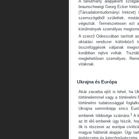
A tanulmány alapjaként szolgál
braunschweigi Georg Ecker Intézet
(Társadalomtudományi Intézet
szemszögéből születtek, miutá
végeztük. Természetesen ezt a
körülmények személyes megismeré
A szerző Odesszában tanított a
oktatási rendszer különböző t
összefüggések váljanak megis
korábban rejtve voltak. Tiszt
meglehetősen személyes. Remé
vitáknak.
Ukrajna és Európa
Akár zavarba ejtő is lehet, ha U
történelemmel vagy a történelmi 
történelmi tudatossággal fogla
Ukrajna semmiképp sincs Euró
1
emberek többsége számára.
A k
az itt élő emberek úgy hiszik, h
ők is részesei az európai civil
magyar hátterük alapján. Úgy tart
építészetre és képzőművészetre, 