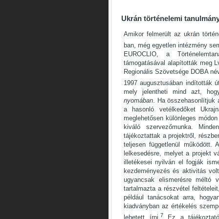
Ukrán történelemi tanulmány
Amikor felmerült az ukrán tört
ban, még egyetlen intézmény sem v
EUROCLIO, a Történelemtaná
támogatásával alapították meg Lv
Regionális Szövetsége DOBA né
1997 augusztusában indították ú
mely jelentheti mind azt, ho
nyomában
. Ha összehasonlítjuk
a hasonló vetélkedőket Ukraj
meglehetősen különleges módon s
kiváló szervezőmunka. Minden
tájékoztattak a projektről, rész
teljesen függetlenül működött.
lelkesedésre, melyet a projekt v
illetékesei nyilván el fogják is
kezdeményezés és aktivitás vol
ugyancsak elismerésre méltó vo
tartalmazta a részvétel feltétele
például tanácsokat arra, hogya
kiadványban az értékelés szempo
7
lehetett írni.
Ez a tájékoztató