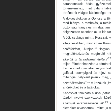
parancsnokok óriási győzelme
történelemhez, mint valami lát
történetek világos különbséget te
A dolgozatokban a
Gonosz
a tö
rend hiánya, a rombolás, a totál
biztonság hiánya és mindaz, ami
dolgozatban azonban az is ide tart
A Jót, csakúgy mint a Rosszat, v
kifejezésekben, mint az
én
Kirov
16
szülőföldem,
Ukrajna.
Hogyan k
megkülönböztetés megfelelő kri
17
sikerült új társadalmat építeni”
teljes félreértelmezése a történ
Kán nomád csapatai súlyos kato
galíciai, csernyigovi és kijev
mitológiai helyként jelenik meg,
19
szimbólumának”.
A kozákok
„k
a törököket és a tatárokat.
Kapcsolat található a
hősi pátos
tűzdelt nyelvi szerkezetek köz
21
szárnyal évszázadokon át”.
A
elemeket olvashatunk, mint:
„a 