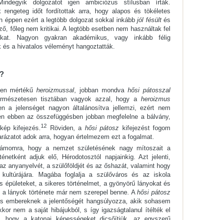
 Mindegyik dolgozatot igen ambiciózus stílusban írták.
k rengeteg időt fordítottak arra, hogy alapos és tökéletes
lán éppen ezért a legtöbb dolgozat sokkal inkább
jól fésült
és
ő, főleg nem kritikai. A legtöbb esetben nem használtak fel
rjúkat. Nagyon gyakran akadémikus, vagy inkább félig
 és a hivatalos véleményt hangoztatták.
l?
lyen mértékű
heroizmussal
, jobban mondva
hősi pátosszal
ermészetesen tisztában vagyok azzal, hogy a
heroizmus
en a jelenséget nagyon általánosítva jellemzi, ezért nem
ően ebben az összefüggésben jobban megfelelne a bálvány,
12
ép kifejezés.
Röviden, a
hősi pátosz
kifejezést fogom
rázatot adok arra, hogyan értelmezem ezt a fogalmat.
számomra, hogy a nemzet születésének nagy mítoszait a
ténetként adjuk elő, Hérodotosztól napjainkig. Azt jelenti,
az anyanyelvét, a szülőföldjét és az őshazát, valamint hogy
ultúrájára. Magába foglalja a szülőváros és az iskola
tos épületeket, a sikeres történelmet, a gyönyörű lányokat és
n a lányok története már nem szerepel benne. A
hősi pátosz
res embereknek a jelentőségét hangsúlyozza, akik sohasem
kor nem a saját hibájukból, s így igazságtalanul ítélték el
i, hogy a katonai képességeket dicsőítjük, az egyszerű