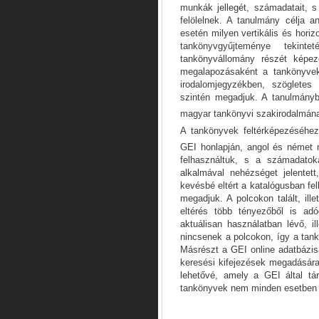
munkák jellegét, számadatait, s
felölelnek. A tanulmány célja a
esetén milyen vertikális és horiz
tankönyvgyűjteménye tekin
tankönyvállomány részét képe
megalapozásaként a tankönyvek 
irodalomjegyzékben, szögletes 
szintén megadjuk. A tanulmányb
magyar tankönyvi szakirodalmának
A tankönyvek feltérképezéséhe
GEI honlapján, angol és német n
felhasználtuk, s a számadatok
alkalmával nehézséget jelentet
kevésbé eltért a katalógusban fe
megadjuk. A polcokon talált, ill
eltérés több tényezőből is adó
aktuálisan használatban lévő, il
nincsenek a polcokon, így a tan
Másrészt a GEI online adatbázis
keresési kifejezések megadására, 
lehetővé, amely a GEI által tá
tankönyvek nem minden esetben