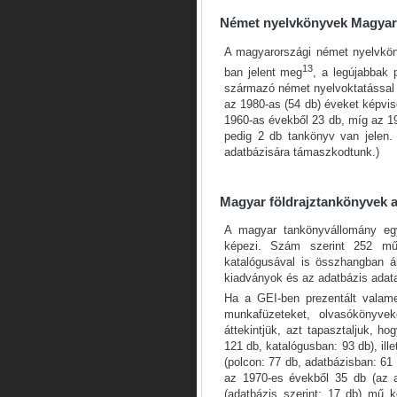
Német nyelvkönyvek Magyar
A magyarországi német nyelvkön
13
ban jelent meg
, a legújabbak 
származó német nyelvoktatással 
az 1980-as (54 db) éveket képvis
1960-as évekből 23 db, míg az 1
pedig 2 db tankönyv van jelen.
adatbázisára támaszkodtunk.)
Magyar földrajztankönyvek 
A magyar tankönyvállomány egy
képezi. Szám szerint 252 mű
katalógusával is összhangban ál
kiadványok és az adatbázis adata
Ha a GEI-ben prezentált valame
munkafüzeteket, olvasókönyvek
áttekintjük, azt tapasztaljuk, h
121 db, katalógusban: 93 db), il
(polcon: 77 db, adatbázisban: 61
az 1970-es évekből 35 db (az a
(adatbázis szerint: 17 db) mű k