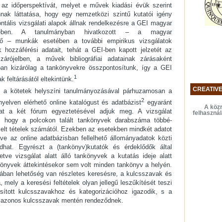
 az időperspektívát, melyet e művek kiadási évük szerint
nnak láttatása, hogy egy nemzetközi szintű kutatói igény
ontális vizsgálati alapok állnak rendelkezésre a GEI magyar
tetében. A tanulmányban hivatkozott – a magyar
ző – munkák esetében a további empirikus vizsgálatok
hozzáférési adatait, tehát a GEI-ben kapott jelzetét az
zárójelben, a művek bibliográfiai adatainak zárásaként
an kizárólag a tankönyvekre összpontosítunk, így a GEI
1
 feltárásától eltekintünk.
CREATIV
z a kötetek helyszíni tanulmányozásával párhuzamosan a
2
yelven elérhető online katalógust és adatbázist
egyaránt
A közr
at a két fórum egyeztetésével adjuk meg. A vizsgálat
felhaszná
t, hogy a polcokon talált tankönyvek darabszáma többé-
llelt tételek számától. Ezekben az esetekben mindkét adatot
etve az online adatbázisban fellelhető állományadatok közti
dhat. Egyrészt a (tankönyv)kutatók és érdeklődők által
letve vizsgálat alatt álló tankönyvek a kutatás ideje alatt
könyvek áttekintésekor sem volt minden tankönyv a helyén.
ában lehetőség van részletes keresésre, a kulcsszavak és
mely a keresési feltételek olyan jellegű leszűkítését teszi
rsított kulcsszavakhoz és kategorizációhoz igazodik, s a
 azonos kulcsszavak mentén rendeződnek.