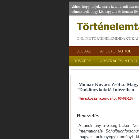
Ahhoz, hogy tudjuk, merre tartunk, mit akarun
tudnunk kell, hogy kik vagyunk és honnan jöv
ONLINE TÖRTÉNELEMDIDAKTIKAI 
FŐOLDAL
A FOLYÓIRATRÓL
ROVATOK
ABSTRACTS IN ENGL
Molnár-Kovács Zsófia: Magy
Tankönyvkutató Intézetben
(hivatkozási azonosító: 03-02-18)
Bevezetés
A tanulmány a Georg Eckert Nem
Internationale Schulbuchforschu
magyar tankönyvgyűjteményt kí