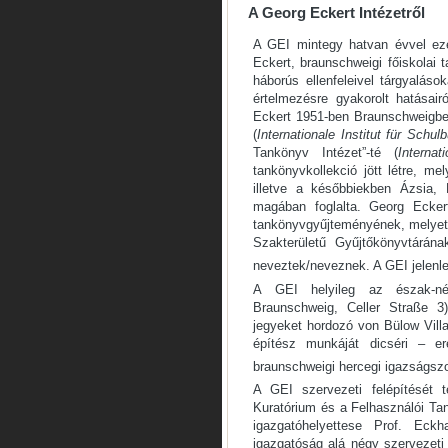
A Georg Eckert Intézetről
A GEI mintegy hatvan évvel ezel
Eckert, braunschweigi főiskolai
háborús ellenfeleivel tárgyalá
értelmezésre gyakorolt hatásair
Eckert 1951-ben Braunschweigben
(
Internationale Institut für Schu
Tankönyv Intézet”-té (
Internat
tankönyvkollekció jött létre, 
illetve a későbbiekben Ázsia, 
magában foglalta. Georg Eckert
tankönyvgyűjteményének, melyet 
Szakterületű Gyűjtőkönyvtárán
neveztek/neveznek. A GEI jelenl
A GEI helyileg az észak-ném
Braunschweig, Celler Straße 3)
jegyeket hordozó von Bülow Villa
építész munkáját dicséri – er
braunschweigi hercegi igazságszol
A GEI szervezeti felépítését 
Kuratórium és a Felhasználói Tan
igazgatóhelyettese Prof. Eckh
igazgatóság alá négy szervezeti 