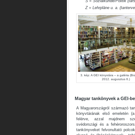
S = Sozialkunde/Politik (tá
Z = Lehrpläne u. a. (tanterv
3. kép: A GEI könyvtára – a galéria (B
2012. augusztus 6.)
Magyar tankönyvek a GEI-b
A Magyarországról származó ta
könyvtárának első emeletén (a 
felérve, azzal majdnem sz
svédországi és a fehéroroszorsz
tankönyveket felvonultató polco