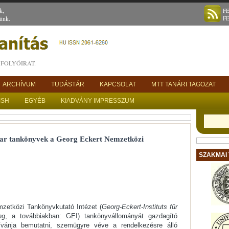
k,
F
ünk.
F
FOLYÓIRAT.
ARCHÍVUM
TUDÁSTÁR
KAPCSOLAT
MTT TANÁRI TAGOZAT
ISH
EGYÉB
KIADVÁNY IMPRESSZUM
ar tankönyvek a Georg Eckert Nemzetközi
SZAKMAI
zetközi Tankönyvkutató Intézet (
Georg-Eckert-Instituts für
ng
, a továbbiakban: GEI) tankönyvállományát gazdagító
vánja bemutatni, szemügyre véve a rendelkezésre álló