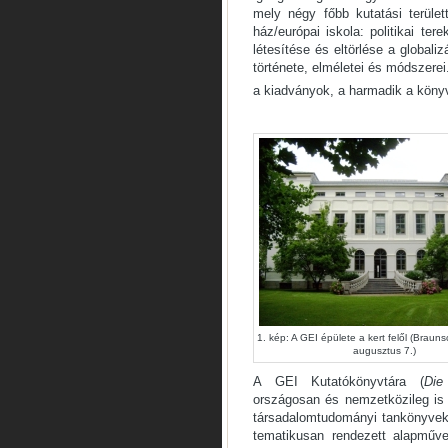
mely négy főbb kutatási terület
ház/európai iskola: politikai tere
létesítése és eltörlése a global
története, elméletei és módszer
a kiadványok, a harmadik a könyv
1. kép: A GEI épülete a kert felől (Braun
augusztus 7.)
A GEI Kutatókönyvtára (
Die
országosan és nemzetközileg is 
társadalomtudományi tankönyvek
tematikusan rendezett alapműve