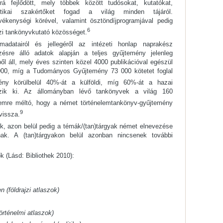
rá fejlődött, mely többek között tudósokat, kutatókat,
olitikai szakértőket fogad a világ minden tájáról.
evékenységi körével, valamint ösztöndíjprogramjával pedig
6
zi tankönyvkutató közösséget.
adatairól és jellegéről az intézeti honlap naprakész
ezésre álló adatok alapján a teljes gyűjtemény jelenleg
l áll, mely éves szinten közel 4000 publikációval egészül
000, míg a Tudományos Gyűjtemény 73 000 kötetet foglal
y körülbelül 40%-át a külföldi, míg 60%-át a hazai
szik ki. Az állományban lévő tankönyvek a világ 160
emre méltó, hogy a német történelemtankönyv-gyűjtemény
9
vissza.
k, azon belül pedig a témák/(tan)tárgyak német elnevezése
nak. A (tan)tárgyakon belül azonban nincsenek további
k (Lásd: Bibliothek 2010):
 (földrajzi atlaszok)
örténelmi atlaszok)