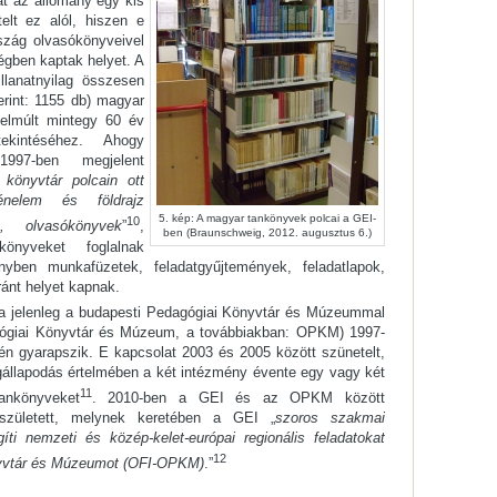
t az állomány egy kis
lt ez alól, hiszen e
szág olvasókönyveivel
ségben kaptak helyet. A
llanatnyilag összesen
erint: 1155 db) magyar
 elmúlt mintegy 60 év
tekintéséhez. Ahogy
997-ben megjelent
 könyvtár polcain ott
nelem és földrajz
5. kép: A magyar tankönyvek polcai a GEI-
10
k, olvasókönyvek
”
,
ben (Braunschweig, 2012. augusztus 6.)
önyveket foglalnak
ben munkafüzetek, feladatgyűjtemények, feladatlapok,
nt helyet kapnak.
 jelenleg a budapesti Pedagógiai Könyvtár és Múzeummal
gógiai Könyvtár és Múzeum, a továbbiakban: OPKM) 1997-
vén gyarapszik. E kapcsolat 2003 és 2005 között szünetelt,
állapodás értelmében a két intézmény évente egy vagy két
11
ankönyveket
. 2010-ben a GEI és az OPKM között
született, melynek keretében a GEI „
szoros szakmai
ti nemzeti és közép-kelet-európai regionális feladatokat
12
nyvtár és Múzeumot (OFI-OPKM)
.”