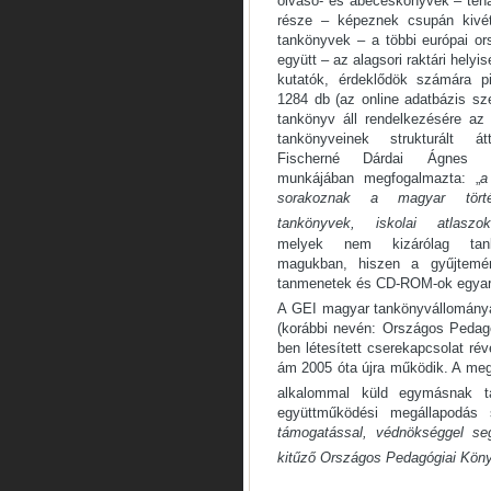
olvasó- és ábécéskönyvek – tehá
része – képeznek csupán kivéte
tankönyvek – a többi európai or
együtt – az alagsori raktári helyi
kutatók, érdeklődök számára pi
1284 db (az online adatbázis sz
tankönyv áll rendelkezésére az
tankönyveinek strukturált át
Fischerné Dárdai Ágnes 1
munkájában megfogalmazta: „
a
sorakoznak a magyar törté
tankönyvek, iskolai atlaszo
melyek nem kizárólag tank
magukban, hiszen a gyűjtemény
tanmenetek és CD-ROM-ok egyará
A GEI magyar tankönyvállománya
(korábbi nevén: Országos Peda
ben létesített cserekapcsolat ré
ám 2005 óta újra működik. A meg
alkalommal küld egymásnak t
együttműködési megállapodás 
támogatással, védnökséggel segí
kitűző Országos Pedagógiai Kö