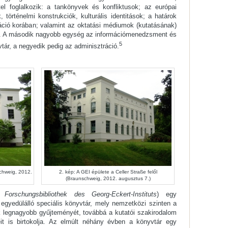
tel foglalkozik: a tankönyvek és konfliktusok; az európai
k, történelmi konstrukciók, kulturális identitások; a határok
izáció korában; valamint az oktatási médiumok (kutatásának)
ei. A második nagyobb egység az információmenedzsment és
5
tár, a negyedik pedig az adminisztráció.
schweig, 2012.
2. kép: A GEI épülete a Celler Straße felől
(Braunschweig, 2012. augusztus 7.)
 Forschungsbibliothek des Georg-Eckert-Instituts
) egy
egyedülálló speciális könyvtár, mely nemzetközi szinten a
 legnagyobb gyűjteményét, továbbá a kutatói szakirodalom
it is birtokolja. Az elmúlt néhány évben a könyvtár egy