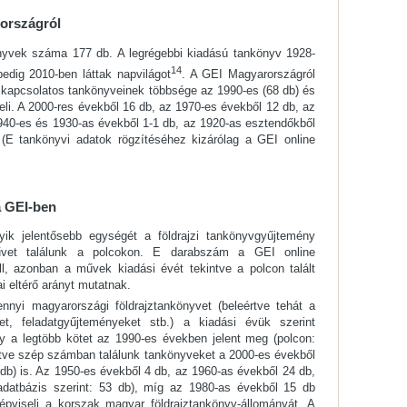
országról
yvek száma 177 db. A legrégebbi kiadású tankönyv 1928-
14
pedig 2010-ben láttak napvilágot
. A GEI Magyarországról
kapcsolatos tankönyveinek többsége az 1990-es (68 db) és
eli. A 2000-res évekből 16 db, az 1970-es évekből 12 db, az
940-es és 1930-as évekből 1-1 db, az 1920-as esztendőkből
 (E tankönyvi adatok rögzítéséhez kizárólag a GEI online
a GEI-ben
ik jelentősebb egységét a földrajzi tankönyvgyűjtemény
vet találunk a polcokon. E darabszám a GEI online
l, azonban a művek kiadási évét tekintve a polcon talált
i eltérő arányt mutatnak.
nnyi magyarországi földrajztankönyvet (beleértve tehát a
et, feladatgyűjteményeket stb.) a kiadási évük szerint
ogy a legtöbb kötet az 1990-es években jelent meg (polcon:
letve szép számban találunk tankönyveket a 2000-es évekből
 db) is. Az 1950-es évekből 4 db, az 1960-as évekből 24 db,
datbázis szerint: 53 db), míg az 1980-as évekből 15 db
épviseli a korszak magyar földrajztankönyv-állományát. A