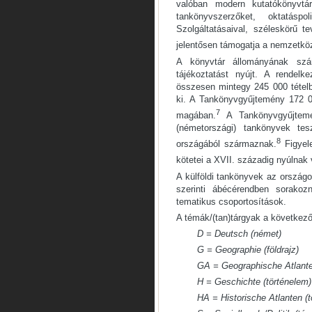
valóban modern kutatókönyvtár
tankönyvszerzőket, oktatásp
Szolgáltatásaival, széleskörű t
jelentősen támogatja a nemzetkö
A könyvtár állományának szám
tájékoztatást nyújt. A rendelk
összesen mintegy 245 000 tételbő
ki. A Tankönyvgyűjtemény 172 
7
magában.
A Tankönyvgyűjtemén
(németországi) tankönyvek te
8
országából származnak.
Figyel
kötetei a XVII. századig nyúlnak 
A külföldi tankönyvek az országo
szerinti ábécérendben sorakoz
tematikus csoportosítások.
A témák/(tan)tárgyak a következő
D = Deutsch (német)
G = Geographie (földrajz)
GA = Geographische Atlanten
H = Geschichte (történelem)
HA = Historische Atlanten (t