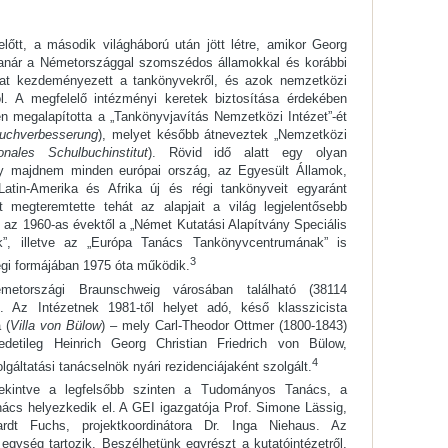
őtt, a második világháború után jött létre, amikor Georg
 tanár a Németországgal szomszédos államokkal és korábbi
sokat kezdeményezett a tankönyvekről, és azok nemzetközi
ól. A megfelelő intézményi keretek biztosítása érdekében
 megalapította a „Tankönyvjavítás Nemzetközi Intézet”-ét
lbuchverbesserung
), melyet később átneveztek „Nemzetközi
ionales Schulbuchinstitut
). Rövid idő alatt egy olyan
mely majdnem minden európai ország, az Egyesült Államok,
Latin-Amerika és Afrika új és régi tankönyveit egyaránt
 megteremtette tehát az alapjait a világ legjelentősebb
az 1960-as évektől a „Német Kutatási Alapítvány Speciális
ak”, illetve az „Európa Tanács Tankönyvcentrumának” is
3
egi formájában 1975 óta működik.
etországi Braunschweig városában található (38114
. Az Intézetnek 1981-től helyet adó, késő klasszicista
 (
Villa von Bülow
) – mely Carl-Theodor Ottmer (1800-1843)
edetileg Heinrich Georg Christian Friedrich von Bülow,
4
gáltatási tanácselnök nyári rezidenciájaként szolgált.
tekintve a legfelsőbb szinten a Tudományos Tanács, a
ács helyezkedik el. A GEI igazgatója Prof. Simone Lässig,
ardt Fuchs, projektkoordinátora Dr. Inga Niehaus. Az
egység tartozik. Beszélhetünk egyrészt a kutatóintézetről,