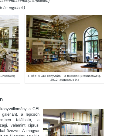
rsadalomtudományok/politika)
ek és egyebek)
raunschweig,
4. kép: A GEI könyvtára – a földszint (Braunschweig,
2012. augusztus 9.)
en
nkönyvállomány a GEI
galérián), a lépcsőn
emben található, a
ági, valamint ciprusi
kkal övezve. A magyar