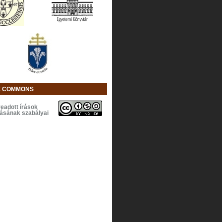
E COMMONS
eadott írások
lásának szabályai