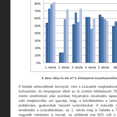
8. ábra: Hány év telt el? 5. évfolyamok összehasonlít
A feladat nehezebbnek bizonyult, mint a századok meghatározá
kiolvasható, és lényegesen eltért az itt szintén feltételezett 7
mérés eredményei után azonban folyamatos növekedés tapasz
való megbeszélés azt igazolja, hogy a későbbiekben a tanítá
problémára, gyakoroltak hasonló számításokat. A második m
emelkedés a százalékokban, az 1. iskola meg is haladta a 
negyedik mérésben is hoztak, ez utóbbinál már 82% volt a 