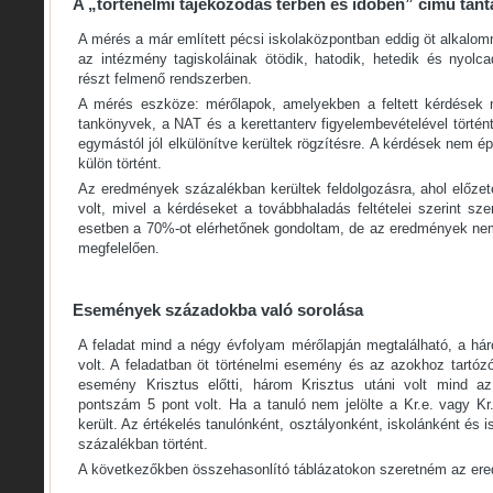
A „történelmi tájékozódás térben és időben” című tan
A mérés a már említett pécsi iskolaközpontban eddig öt alkalo
az intézmény tagiskoláinak ötödik, hatodik, hetedik és nyolca
részt felmenő rendszerben.
A mérés eszköze: mérőlapok, amelyekben a feltett kérdések
tankönyvek, a NAT és a kerettanterv figyelembevételével törté
egymástól jól elkülönítve kerültek rögzítésre. A kérdések nem é
külön történt.
Az eredmények százalékban kerültek feldolgozásra, ahol előzet
volt, mivel a kérdéseket a továbbhaladás feltételei szerint s
esetben a 70%-ot elérhetőnek gondoltam, de az eredmények ne
megfelelően.
Események századokba való sorolása
A feladat mind a négy évfolyam mérőlapján megtalálható, a h
volt. A feladatban öt történelmi esemény és az azokhoz tartóz
esemény Krisztus előtti, három Krisztus utáni volt mind a
pontszám 5 pont volt. Ha a tanuló nem jelölte a Kr.e. vagy Kr.
került. Az értékelés tanulónként, osztályonként, iskolánként és
százalékban történt.
A következőkben összehasonlító táblázatokon szeretném az er