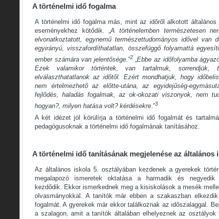
A történelmi idő fogalma
A történelmi idő fogalma más, mint az időről alkotott általános
eseményekhez kötődik. „
A történelemben természetesen nem
elvonatkoztatott, egynemű természettudományos idővel van d
egyirányú, visszafordíthatatlan, összefüggő folyamattá egyesí
2
ember számára van jelentősége
.”
„
Ebbe az időfolyamba ágyaz
Ezek valamikor történtek, van tartalmuk, sorrendjük, t
elválaszthatatlanok az időtől. Ezért mondhatjuk, hogy időbeli
nem értelmezhető az előtte-utána, az egyidejűség-egymásután
fejlődés, haladás fogalmak, az ok-okozati viszonyok, nem tu
3
hogyan?, milyen hatása volt? kérdésekre
.”
A két idézet jól körülírja a történelmi idő fogalmát és tartalm
pedagógusoknak a történelmi idő fogalmának tanításához.
A történelmi idő tanításának megjelenése az általános 
Az általános iskola 5. osztályában kezdenek a gyerekek történ
megalapozó ismeretek oktatása a harmadik és negyedik o
kezdődik. Ekkor ismerkednek meg a kisiskolások a mesék mellet
olvasmányokkal. A tanítók már ebben a szakaszban elkezdik k
fogalmát. A gyerekek már ekkor találkoznak az időszalaggal. B
a szalagon, amit a tanítók általában elhelyeznek az osztályok