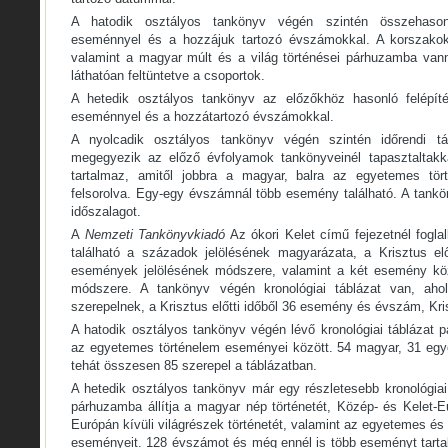
A hatodik osztályos tankönyv végén szintén összehasonl
eseménnyel és a hozzájuk tartozó évszámokkal. A korszakok i
valamint a magyar múlt és a világ történései párhuzamba vanna
láthatóan feltüntetve a csoportok.
A hetedik osztályos tankönyv az előzőkhöz hasonló felépíté
eseménnyel és a hozzátartozó évszámokkal.
A nyolcadik osztályos tankönyv végén szintén időrendi tábl
megegyezik az előző évfolyamok tankönyveinél tapasztaltakk
tartalmaz, amitől jobbra a magyar, balra az egyetemes tö
felsorolva. Egy-egy évszámnál több esemény található. A tank
időszalagot.
A
Nemzeti Tankönyvkiadó
Az ókori Kelet című fejezetnél foglal
található a századok jelölésének magyarázata, a Krisztus elő
események jelölésének módszere, valamint a két esemény közt
módszere. A tankönyv végén kronológiai táblázat van, ah
szerepelnek, a Krisztus előtti időből 36 esemény és évszám, Kris
A hatodik osztályos tankönyv végén lévő kronológiai táblázat 
az egyetemes történelem eseményei között. 54 magyar, 31 egy
tehát összesen 85 szerepel a táblázatban.
A hetedik osztályos tankönyv már egy részletesebb kronológiai
párhuzamba állítja a magyar nép történetét, Közép- és Kelet-
Európán kívüli világrészek történetét, valamint az egyetemes é
eseményeit. 128 évszámot és még ennél is több eseményt tarta