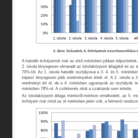
2. ábra: Századok, 6. évfolyamok összehasonlítása
A hatodik évfolyamok már az első mérésben jobban teljesítettek,
2. iskola lényegesen elmaradt az iskolaközpont átlagától és az 
70%-tól. Az 1. iskola hatodik osztályosai a 3. 4. és 5. mérés
képest lényegesen jobb eredményeket értek el. A 2. iskola a 
eredményt ért el, de a 4. mérésben ugyanazok az osztályok tel
mérésben 78%-ot. A csökkenés okát a szaktanár sem értette.
Az iskolaközpont átlaga mérésről-mérésre emelkedett, az 5. mé
évfolyam már mind az öt mérésben jelen volt, a felmenő rendszer