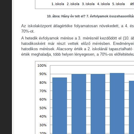
10. ábra: Hány év telt el? 7. évfolyamok összehasonlít
Az iskolaközpont átlagértéke folyamatosan növekedett, a 4. 
70%-ot.
A hetedik évfolyamok mérése a 3. mérésnél kezdődött el (10. á
hatodikosként már részt vettek előző mérésben. Eredményei
hatodikos mérések. Alacsony érték a 2. iskolánál tapasztalható 
érték meghaladja, több helyen lényegesen, a 70%-os előfeltétele