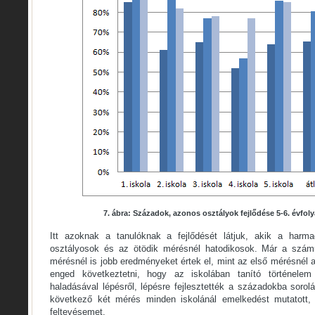
7. ábra: Századok, azonos osztályok fejlődése 5-6. évfol
Itt azoknak a tanulóknak a fejlődését látjuk, akik a harma
osztályosok és az ötödik mérésnél hatodikosok. Már a szám
mérésnél is jobb eredményeket értek el, mint az első mérésnél a
enged következtetni, hogy az iskolában tanító történele
haladásával lépésről, lépésre fejlesztették a századokba sorol
következő két mérés minden iskolánál emelkedést mutatott, a
feltevésemet.