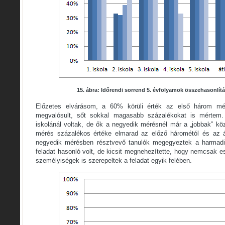
15. ábra: Időrendi sorrend 5. évfolyamok összehasonlí
Előzetes elvárásom, a 60% körüli érték az első három mé
megvalósult, sőt sokkal magasabb százalékokat is mértem.
iskolánál voltak, de ők a negyedik mérésnél már a „jobbak” közö
mérés százalékos értéke elmarad az előző hárométól és az ál
negyedik mérésben résztvevő tanulók megegyeztek a harmadik
feladat hasonló volt, de kicsit megnehezítette, hogy nemcsak 
személyiségek is szerepeltek a feladat egyik felében.