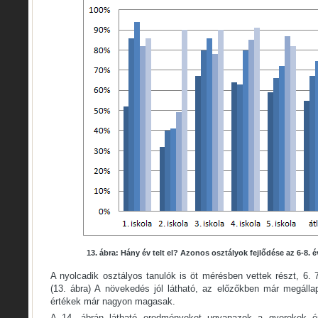
13. ábra: Hány év telt el? Azonos osztályok fejlődése az 6-8. 
A nyolcadik osztályos tanulók is öt mérésben vettek részt, 6. 
(13. ábra) A növekedés jól látható, az előzőkben már megállap
értékek már nagyon magasak.
A 14. ábrán látható eredményeket ugyanazok a gyerekek ér