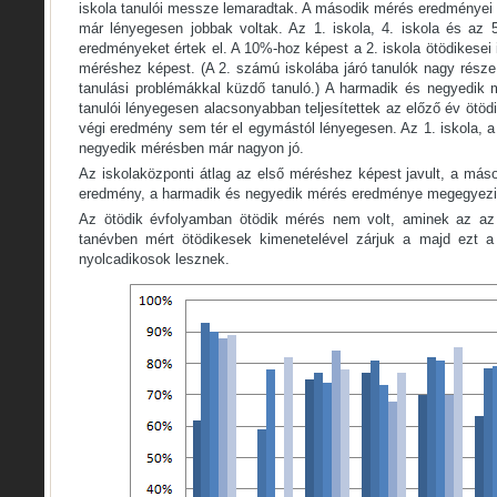
iskola tanulói messze lemaradtak. A második mérés eredményei
már lényegesen jobbak voltak. Az 1. iskola, 4. iskola és az 5
eredményeket értek el. A 10%-hoz képest a 2. iskola ötödikesei 
méréshez képest. (A 2. számú iskolába járó tanulók nagy része
tanulási problémákkal küzdő tanuló.) A harmadik és negyedik
tanulói lényegesen alacsonyabban teljesítettek az előző év ötöd
végi eredmény sem tér el egymástól lényegesen. Az 1. iskola, a
negyedik mérésben már nagyon jó.
Az iskolaközponti átlag az első méréshez képest javult, a más
eredmény, a harmadik és negyedik mérés eredménye megegyezi
Az ötödik évfolyamban ötödik mérés nem volt, aminek az az
tanévben mért ötödikesek kimenetelével zárjuk a majd ezt a
nyolcadikosok lesznek.