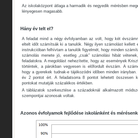
Az iskolaközpont átlaga a harmadik és negyedik mérésben meg
lényegesen magasabb.
Hány év telt el?
A feladat mind a négy évfolyamban az volt, hogy két évszá
eltelt időt számítsák ki a tanulók. Négy ilyen számolást kellett 
instrukcióban felhívtam a tanulók figyelmét, hogy minden számítá
számolás menete jó, esetleg „csak” számolási hibát vétenek
feladatokra. A megoldást nehezítette, hogy az események Kriszt
történtek, a párokban vegyesen is előfordult évszám. A számo
hogy a gyerekek tudnak-e tájékozódni időben minden irányban. M
év 2 pontot ért. A feladatsorra 8 pontot lehetett összesen k
pontokat mutatják százalékos értékben.
A táblázatok szerkesztése a századoknál alkalmazott módsze
szempontjai azonosak voltak.
Azonos évfolyamok fejlődése iskolánként és mérésenk