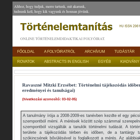
Ahhoz, hogy tudjuk, merre tartunk, mit akarunk,
tudnunk kell, hogy kik vagyunk és honnan jövünk.
ONLINE TÖRTÉNELEMDIDAKTIKAI FOLYÓIRAT.
FŐOLDAL
A FOLYÓIRATRÓL
ARCHÍVUM
TUDÁSTÁR
ROVATOK
ABSTRACTS IN ENGLISH
EGYÉB
KIADVÁNY
Ravaszné Mitzki Erzsébet: Történelmi tájékozódás időbe
eredményei és tanulságai)
(hivatkozási azonosító: 03-02-05)
A tanulmány írója a 2008-2009-es tanévben kezdte el egy pécsi 
szempontból mérni. A mérések között szép számmal szerepelne
szempontból vizsgálták a tanulók történelmi tudását. A törté
területe a tájékozódás térben és időben, de a tantárgy 
szókincsének bővülésével is foglalkozott a mérés. Az alábbia