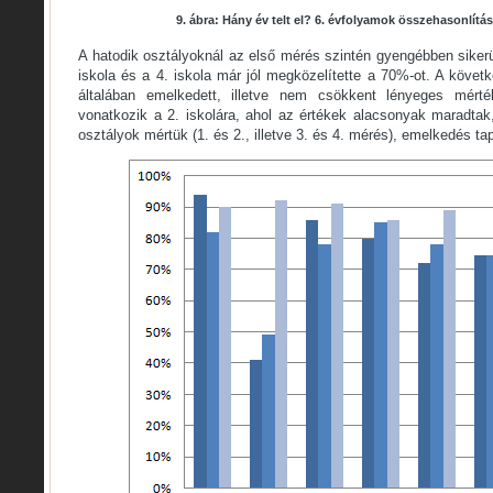
9. ábra: Hány év telt el? 6. évfolyamok összehasonlít
A hatodik osztályoknál az első mérés szintén gyengébben sikerül
iskola és a 4. iskola már jól megközelítette a 70%-ot. A köve
általában emelkedett, illetve nem csökkent lényeges mért
vonatkozik a 2. iskolára, ahol az értékek alacsonyak maradta
osztályok mértük (1. és 2., illetve 3. és 4. mérés), emelkedés ta