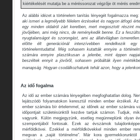
kiértékelését mutatja be a méréssorozat végzője öt mérés ered
Az alábbi idézet a történelem tanítás lényegét fogalmazza meg: 
aki ismeri a legmélyebb félelem érzéseket és nagyon átfogó ért
egy minden oldalról zárt keretben, mert megosztott részint m
jövőjében, ami még nincs, de reménykedik benne. Ez a feszülts
nyugtalanságot és szorongást, ami az állatvilágban ismeretle
előtte élt generációnál intenzívebben rendelkezik egy 
történelemtudattal. Még sohasem kutatták ennyire a történel
számára ennyire plasztikusan a jelenbe, mint éppen napj
beszéltek ennyit a jövőről, sohasem próbálták ilyen mértékb
manapság. Hogyan csodálkozhatunk tehát azon, hogy a jelenkor
Az idő fogalma
Az idő az ember számára lényegében megfoghatatlan dolog. Nem
lejátszódó folyamatokon keresztül minden ember érzékeli. Az
ember számára bír értelemmel, az időnek az ember számára van
időpontjait születésünktől kezdve tartjuk számon. Tudjuk, mi
vagyunk. Külön megjegyzünk, esetleg megünneplünk olyan év
szempontjából fontosak. Ezek az évszámok tulajdonképpe
mérföldkövei. Ezekkel a mérföldkövekkel minden ember ren
megvan a „saját történelme”. Már kora gyermekkorunktól