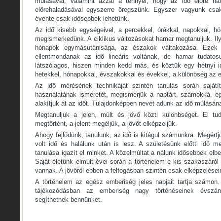
múlásával, valamint azzal a ténnyel, hogy az idő előre hal
előrehaladásával egyszerre öregszünk. Egyszer vagyunk csa
évente csak idősebbek lehetünk.
Az idő kisebb egységeivel, a percekkel, órákkal, napokkal, h
megismerkedünk. A ciklikus változásokat hamar megtanuljuk. Il
hónapok egymásutánisága, az északok váltakozása. Ezek 
ellentmondanak az idő lineáris voltának, de hamar tudato
látszólagos, hiszen minden kedd más, és köztük egy hétnyi id
hetekkel, hónapokkal, évszakokkal és évekkel, a különbség az e
Az idő mérésének technikáját szintén tanulás során sajátítj
használatának ismeretét, megismerjük a naptárt, számokká, e
alakítjuk át az időt. Tulajdonképpen nevet adunk az idő múlásán
Megtanuljuk a jelen, múlt és jövő közti különbséget. El tu
megtörtént, a jelent megéljük, a jövőt elképzeljük.
Ahogy fejlődünk, tanulunk, az idő is kitágul számunkra. Megértj
volt idő és halálunk után is lesz. A születésünk előtti idő 
tanulása igazít el minket. A közelmúltat a nálunk idősebbek elbes
Saját életünk elmúlt évei során a történelem e kis szakaszáról 
vannak. A jövőről ebben a felfogásban szintén csak elképzelései
A történelem az egész emberiség jeles napjait tartja számon. 
tájékozódásban az emberiség nagy történéseinek évszá
segíthetnek bennünket.