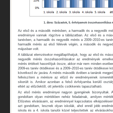
1. ábra: Századok, 5. évfolyamok összehasonlítása
Az első és a második mérésben, a harmadik és a negyedik m
eredményei vannak rögzítve a táblázatban. Az első és a má
tanévben, a harmadik és negyedik mérés a 2009–2010-es tanévb
harmadik mérés az első félévek végén, a második és negyed
májusban volt.
A táblázat elemzésekor megállapíthatjuk, hogy az első és más
negyedik mérés összehasonlításakor az eredmények emelk
mérés értékeit hasonlítjuk össze, akkor már nem minden esetbe
2009-es tanév ötödikesei és a 2009–2010-es tanév ötödikesei köz
következő év javára. A mérés második évében a tanárok megprób
felkészíteni a mérésre az előző év eredményeinek ismereté
sikerült is. Amikor azonban a felső évfolyamba kerülő osztá
eltért az előzőektől, ott jelentős csökkenés tapasztalható.
Az első mérés eredményei nagyon gyengének bizonyultak. 
gondoltam olyan mértékben nehéz feladatnak, amilyen mértékb
Előzetes elvárásaim, az eredménnyel kapcsolatos elképzelése
azt gondoltam, lesznek olyan iskolák, ahol ennél jobb eredmé
iskola és a 4. iskola tanulói közel teljesítettek az elvárásokh