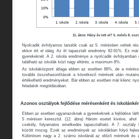
11. ábra: Hány év telt el? 5. mérés 8. oszt
Nyolcadik évfolyamos tanulók csak az 5. mérésben vettek rés
ekkor ért el idáig. Az itt tapasztalt eredmény 82-91%. Ez már
gyerekeknél. A 2. iskola eredménye a nyolcadik évfolyamban e
található az iskolák közt nagy eltérés, a maximum 8%.
Az iskolaközpont átlaga ebben az esetben 88%, de a méréssor
további összehasonlítások a következő mérések után mutatn
értékelhető eredményeket. Bár ebben az esetben már kilenc nyol
feladatok megoldásában.
Azonos osztályok fejlődése mérésenként és iskolánkén
Ebben az esetben ugyanazoknak a gyerekeknek a fejlődése láthat
5 mérésen keresztül. (12. ábra) Három esetet kivéve, ahol
csekély, folyamatos emelkedés tapasztalható. A 7. osztály
között mozog. Ezek az eredmények az iskolákban folyó fejle
Különösen nagy a 2. számú iskolánál az előző mérések és a