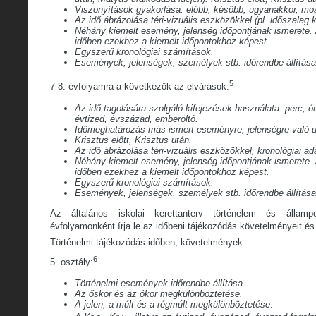
Viszonyítások gyakorlása: előbb, később, ugyanakkor, mo
Az idő ábrázolása téri-vizuális eszközökkel (pl. időszalag 
Néhány kiemelt esemény, jelenség időpontjának ismerete. 
időben ezekhez a kiemelt időpontokhoz képest.
Egyszerű kronológiai számítások.
Események, jelenségek, személyek stb. időrendbe állítása
5
7-8. évfolyamra a következők az elvárások:
Az idő tagolására szolgáló kifejezések használata: perc, ór
évtized, évszázad, emberöltő.
Időmeghatározás más ismert eseményre, jelenségre való u
Krisztus előtt, Krisztus után.
Az idő ábrázolása téri-vizuális eszközökkel, kronológiai a
Néhány kiemelt esemény, jelenség időpontjának ismerete. 
időben ezekhez a kiemelt időpontokhoz képest.
Egyszerű kronológiai számítások.
Események, jelenségek, személyek stb. időrendbe állítása
Az általános iskolai kerettanterv történelem és államp
évfolyamonként írja le az időbeni tájékozódás követelményeit és 
Történelmi tájékozódás időben, követelmények:
6
5. osztály:
Történelmi események időrendbe állítása.
Az őskor és az ókor megkülönböztetése.
A jelen, a múlt és a régmúlt megkülönböztetése
.