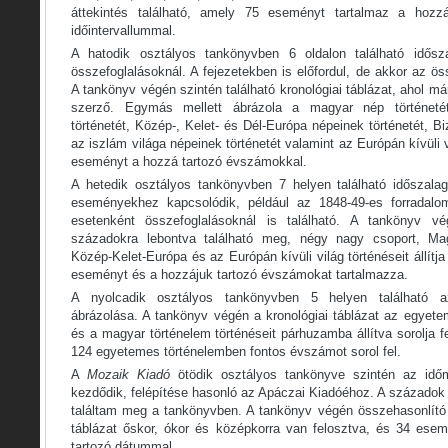
áttekintés található, amely 75 eseményt tartalmaz a hoz
időintervallummal.
A hatodik osztályos tankönyvben 6 oldalon található idősz
összefoglalásoknál. A fejezetekben is előfordul, de akkor az ös
A tankönyv végén szintén található kronológiai táblázat, ahol m
szerző. Egymás mellett ábrázola a magyar nép történeté
történetét, Közép-, Kelet- és Dél-Európa népeinek történetét, B
az iszlám világa népeinek történetét valamint az Európán kívüli 
eseményt a hozzá tartozó évszámokkal.
A hetedik osztályos tankönyvben 7 helyen található időszalag
eseményekhez kapcsolódik, például az 1848-49-es forradalo
esetenként összefoglalásoknál is található. A tankönyv vé
századokra lebontva található meg, négy nagy csoport, Mag
Közép-Kelet-Európa és az Európán kívüli világ történéseit állí
eseményt és a hozzájuk tartozó évszámokat tartalmazza.
A nyolcadik osztályos tankönyvben 5 helyen található 
ábrázolása. A tankönyv végén a kronológiai táblázat az egyet
és a magyar történelem történéseit párhuzamba állítva sorolja f
124 egyetemes történelemben fontos évszámot sorol fel.
A
Mozaik Kiadó
ötödik osztályos tankönyve szintén az időm
kezdődik, felépítése hasonló az Apáczai Kiadóéhoz. A századok
találtam meg a tankönyvben. A tankönyv végén összehasonlító i
táblázat őskor, ókor és középkorra van felosztva, és 34 ese
tartozó dátummal.