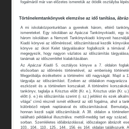
fogalmáról már van előzetes ismeretük az ötödik osztályba lépés 
Történelemtankönyvek elemzése az idő tanítása, ábrá
A mi iskolaközpontunkban a gyerekek három, eltérő tankönyv
ismereteket. Egy iskolában az Apáczai Tankönyvkiadó, egy i
három iskolában a Nemzeti Tankönyvkiadó könyveit használj
Kiadó könyvei az időméréssel, időszámítással kezdik könyvük
könyve az ókori Kelet tárgyalásakor foglalkozik a témával
megegyezik, hogy nagyon vázlatos az időszámítás tárgyalása,
tanárnak az időszemlélet kialakításában.
Az
Apáczai Kiadó
5. osztályos könyve a 7. oldalon foglako
elsősorban az időmérés történetével, az emberiség történeté
Megpróbálja érzékeltetni a történelmi idő nagyságát. Majd a 1
tárgyalja az időszámítást. Ezeken az oldalakon magyarázza 
eszközeit és a történelem korszakait. A történelmi korszakok
tankönyv, taglalja a Krisztus előtt (Kr. e.), Krisztus után (Kr. u.)
előtt (i. e.) és időszámítás szerint (i. sz.) jelölést és ezek alka
világa” című résznél ismét előkerül az idő fogalma, ahol a tan
különböző népek naptáraival és időszámításával. Bemutatja
honnan kezdi saját időszámítását. A 38. oldalon a történel
található példákkal illusztrálva: mettől-meddig tart egy száza
sorban. Szemléletes időábrázolással, időszalagon ábrázolt e
103., 104., 110., 125., 144., 156. és 164. oldalán találkozunk.