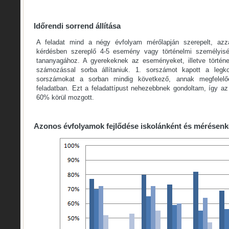
Időrendi sorrend állítása
A feladat mind a négy évfolyam mérőlapján szerepelt, azz
kérdésben szereplő 4-5 esemény vagy történelmi személyisé
tananyagához. A gyerekeknek az eseményeket, illetve történe
számozással sorba állítaniuk. 1. sorszámot kapott a legk
sorszámokat a sorban mindig következő, annak megfelel
feladatban. Ezt a feladattípust nehezebbnek gondoltam, így az
60% körül mozgott.
Azonos évfolyamok fejlődése iskolánként és mérésenk