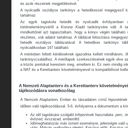
és azok részeinek megjelölésével.
A nyolcadik osztályos tankönyv a hetedikessel megegyező k
tartalmaz
Az egyik tagiskola hetedik és nyolcadik évfolyamban 
történelemkönyvéről a
Korona Kiadó
tankönyvére vált. A ta
mindkettőnél azt tapasztaltam, hogy a könyv végén található i
részletes, sok adatot tartalmaz. A táblázat felosztása megegy
hetedik osztályos táblázatával. A hetedikes tankönyv t
nyolcadikosban 147 található.
A mérésben feltett kérdéseknek igazodnia kellett mindhárom, il
tankönyvcsaládhoz. A mérőlapok szerkesztésének egyik elve az
a közös pontokat kerestem meg, emeltem ki. Ez nem mindig sike
a NAT és a Kerettanterv követelményeivel is kompatibilissé kelle
A Nemzeti Alaptanterv és a Kerettanterv követelményei
tájékozódásra vonatkozólag
A Nemzeti Alaptanterv Ember és társadalom című fejezetének 
időben való tájékozódással. 5-6. évfolyamra a dokumentum a k
Az idő tagolására szolgáló kifejezések használata: perc, ór
évtized, évszázad, emberöltő.
Időmeghatározás más ismert eseményre, jelenségre való uta
után, Mátyás uralkodása idején). Krisztus előtt, Krisztus ut