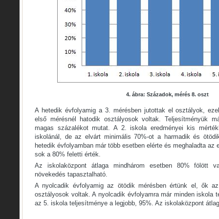
4. ábra: Századok, mérés 8. oszt
A hetedik évfolyamig a 3. mérésben jutottak el osztályok, ez
első mérésnél hatodik osztályosok voltak. Teljesítményük 
magas százalékot mutat. A 2. iskola eredményei kis mérték
iskolánál, de az elvárt minimális 70%-ot a harmadik és ötöd
hetedik évfolyamban már több esetben elérte és meghaladta az 
sok a 80% feletti érték.
Az iskolaközpont átlaga mindhárom esetben 80% fölött v
növekedés tapasztalható.
A nyolcadik évfolyamig az ötödik mérésben értünk el, ők az
osztályosok voltak. A nyolcadik évfolyamra már minden iskola te
az 5. iskola teljesítménye a legjobb, 95%. Az iskolaközpont átlag