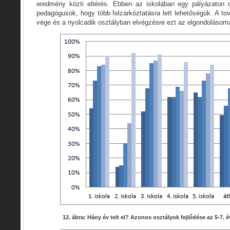
eredmény közti eltérés. Ebben az iskolában egy pályázaton o
pedagógusok, hogy több felzárkóztatásra lett lehetőségük. A to
vége és a nyolcadik osztályban elvégzésre ezt az elgondolásoma
12. ábra: Hány év telt el? Azonos osztályok fejlődése az 5-7. 