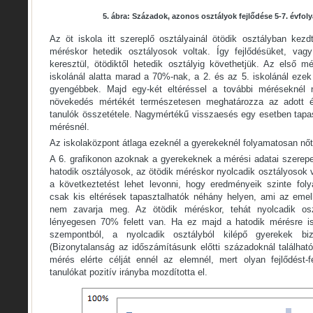
5. ábra: Századok, azonos osztályok fejlődése 5-7. évfol
Az öt iskola itt szereplő osztályainál ötödik osztályban kez
méréskor hetedik osztályosok voltak. Így fejlődésüket, va
keresztül, ötödiktől hetedik osztályig követhetjük. Az első
iskolánál alatta marad a 70%-nak, a 2. és az 5. iskolánál ez
gyengébbek. Majd egy-két eltéréssel a további méréseknél 
növekedés mértékét természetesen meghatározza az adott év
tanulók összetétele. Nagymértékű visszaesés egy esetben tapasz
mérésnél.
Az iskolaközpont átlaga ezeknél a gyerekeknél folyamatosan nőtt
A 6. grafikonon azoknak a gyerekeknek a mérési adatai szerepe
hatodik osztályosok, az ötödik méréskor nyolcadik osztályosok 
a következtetést lehet levonni, hogy eredményeik szinte fol
csak kis eltérések tapasztalhatók néhány helyen, ami az eme
nem zavarja meg. Az ötödik méréskor, tehát nyolcadik o
lényegesen 70% felett van. Ha ez majd a hatodik mérésre i
szempontból, a nyolcadik osztályból kilépő gyerekek biz
(Bizonytalanság az időszámításunk előtti századoknál találhat
mérés elérte célját ennél az elemnél, mert olyan fejlődést-fe
tanulókat pozitív irányba mozdította el.