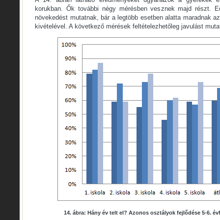
korukban. Ők további négy mérésben vesznek majd részt. Ed
növekedést mutatnak, bár a legtöbb esetben alatta maradnak az
kivételével. A következő mérések feltételezhetőleg javulást muta
14. ábra: Hány év telt el? Azonos osztályok fejlődése 5-6. é