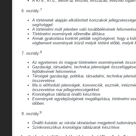
A Kr.e., Kr.u., illetve az évtized, évszázad, évezred foga
7
6. osztály:
A történetek alapján elkülönített korszakok jellegzetessége
segítséggel.
A történelmi múlt jelenben való továbbélésének felismerés
Történelmi események időrendbe állítása.
Annak gyakorlása konkrét példák segítségével, hogy a kül
végbement események közül melyik történt előbb, melyik
8
7. osztály:
Az egyetemes és magyar történelem eseményeinek összev
Gazdasági, társadalmi, technikai jelenségek összefüggése
fejlődésének felismerése.
Térségek gazdasági, politikai, társadalmi, technikai jelenség
összevetése.
Ma is előforduló jelenségek, konvenciók, eszmék, intézmé
összevetése mai jellegzetességeikkel.
Kronologikus táblázat önálló készítése.
Események egyidejűségének megállapítása, történelmi e
időben
.
:9
8. osztály
Önálló kutatás az iskolai oktatásban megjelenő tudományte
Szinkronisztikus kronológiai táblázatok készítése
.