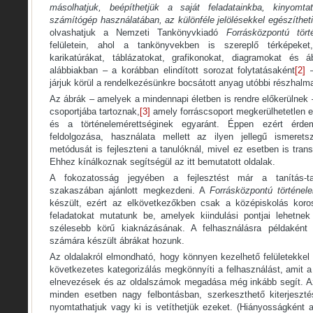
másolhatjuk, beépíthetjük a saját feladatainkba, kinyomta
számítógép használatában, az különféle jelölésekkel egészítheti
olvashatjuk a Nemzeti Tankönyvkiadó
Forrásközpontú tört
felületein, ahol a tankönyvekben is szereplő térképeket,
karikatúrákat, táblázatokat, grafikonokat, diagramokat és á
alábbiakban – a korábban elindított sorozat folytatásaként
[2]
–
járjuk körül a rendelkezésünkre bocsátott anyag utóbbi részhalma
Az ábrák – amelyek a mindennapi életben is rendre előkerülnek 
csoportjába tartoznak,
[3]
amely forráscsoport megkerülhetetlen e
és a történelemérettséginek egyaránt. Éppen ezért érd
feldolgozása, használata mellett az ilyen jellegű ismeret
metódusát is fejleszteni a tanulóknál, mivel ez esetben is tran
Ehhez kínálkoznak segítségül az itt bemutatott oldalak.
A fokozatosság jegyében a fejlesztést már a tanítás-ta
szakaszában ajánlott megkezdeni. A
Forrásközpontú történel
készült, ezért az elkövetkezőkben csak a középiskolás koros
feladatokat mutatunk be, amelyek kiindulási pontjai lehetnek
szélesebb körű kiaknázásának. A felhasználásra példaként 
számára készült ábrákat hozunk.
Az oldalakról elmondható, hogy könnyen kezelhető felületekkel t
következetes kategorizálás megkönnyíti a felhasználást, amit a
elnevezések és az oldalszámok megadása még inkább segít. Az
minden esetben nagy felbontásban, szerkeszthető kiterjeszté
nyomtathatjuk vagy ki is vetíthetjük ezeket. (Hiányosságként a