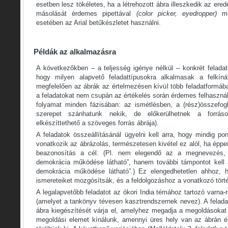
esetben lesz tökéletes, ha a létrehozott ábra illeszkedik az er
másolását érdemes pipettával
(color picker, eyedropper)
m
esetében az Arial betűkészletet használni.
Példák az alkalmazásra
A következőkben – a teljesség igénye nélkül – konkrét feladat
hogy milyen alapvető feladattípusokra alkalmasak a felkínál
megfelelően az ábrák az értelmezésen kívül több feladatformáb
a feladatokat nem csupán az értékelés során érdemes felhasználn
folyamat minden fázisában: az ismétlésben, a (rész)összefog
szerepet szánhatunk nekik, de előkerülhetnek a forráso
elkészíttethető a szöveges forrás ábrája).
A feladatok összeállításánál ügyelni kell arra, hogy mindig p
vonatkozik az ábrázolás, természetesen kivétel ez alól, ha éppe
beazonosítás a cél. (Pl. nem elegendő az a megnevezés,
demokrácia működése látható”, hanem további támpontot kell a
demokrácia működése látható”.) Ez elengedhetetlen ahhoz, 
ismereteiket mozgósítsák, és a feldolgozáshoz a vonatkozó történ
A legalapvetőbb feladatot az ókori India témához tartozó varna-
(amelyet a tankönyv tévesen kasztrendszernek nevez). A felada
ábra kiegészítését várja el, amelyhez megadja a megoldásokat
megoldási elemet kínálunk, amennyi üres hely van az ábrán é