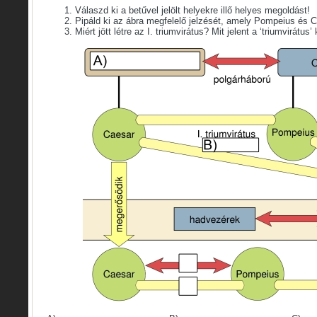
Válaszd ki a betűvel jelölt helyekre illő helyes megoldást!
Pipáld ki az ábra megfelelő jelzését, amely Pompeius és C
Miért jött létre az I. triumvirátus? Mit jelent a ‘triumvirátus’