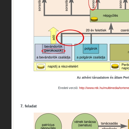
Az athéni társadalom és állam Peri
Eredeti verzió:
http://www.ntk.hu/multimedia/torte
7. feladat