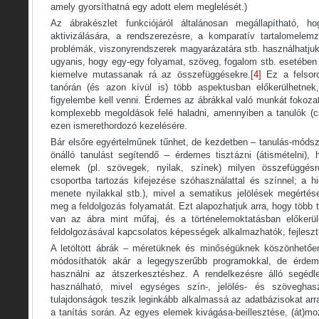
amely gyorsíthatná egy adott elem meglelését.)
Az ábrakészlet funkciójáról általánosan megállapítható, h
aktivizálására, a rendszerezésre, a komparatív tartalomelem
problémák, viszonyrendszerek magyarázatára stb. használhatjuk
ugyanis, hogy egy-egy folyamat, szöveg, fogalom stb. esetében
kiemelve mutassanak rá az összefüggésekre.
[4]
Ez a felsoro
tanórán (és azon kívül is) több aspektusban előkerülhetnek,
figyelembe kell venni. Érdemes az ábrákkal való munkát fokozat
komplexebb megoldások felé haladni, amennyiben a tanulók (c
ezen ismerethordozó kezelésére.
Bár elsőre egyértelműnek tűnhet, de kezdetben – tanulás-módszer
önálló tanulást segítendő – érdemes tisztázni (átismételni)
elemek (pl. szövegek, nyilak, színek) milyen összefüggésr
csoportba tartozás kifejezése szóhasználattal és színnel; a h
menete nyilakkal stb.), mivel a sematikus jelölések megérté
meg a feldolgozás folyamatát. Ezt alapozhatjuk arra, hogy több 
van az ábra mint műfaj, és a történelemoktatásban előkerü
feldolgozásával kapcsolatos képességek alkalmazhatók, fejleszt
A letöltött ábrák – méretüknek és minőségüknek köszönhetően
módosíthatók akár a legegyszerűbb programokkal, de érdem
használni az átszerkesztéshez. A rendelkezésre álló segédl
használható, mivel egységes szín-, jelölés- és szöveghas
tulajdonságok teszik leginkább alkalmassá az adatbázisokat ar
a tanítás során. Az egyes elemek kivágása-beillesztése, (át)mo