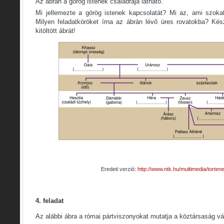
Az ábrán a görög istenek családfája látható.
Mi jellemezte a görög istenek kapcsolatát? Mi az, ami szoka
Milyen feladatköröket írna az ábrán lévő üres rovatokba? Kész
kitöltött ábrát!
Eredeti verzió:
http://www.ntk.hu/multimedia/torte
4. feladat
Az alábbi ábra a római pártviszonyokat mutatja a köztársaság vá