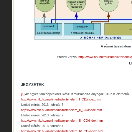
A római társadalom 
Eredeti verzió:
http://www.ntk.hu/multimedia/tortene
U
JEGYZETEK
[1]
Az egyes tankönyvekhez készült multimédiás anyagok CD-n is elérhetők.
http://www.ntk.hu/multimedia/tortenelem_I_CD/index.htm
Utolsó elérés: 2013. február 7.
http://www.ntk.hu/multimedia/tortenelem_II_CD/index.htm
Utolsó elérés: 2013. február 7.
http://www.ntk.hu/multimedia/tortenelem_III_CD/index.htm
Utolsó elérés: 2013. február 7.
http://www.ntk.hu/multimedia/tortenelem_IV_CD/index.htm