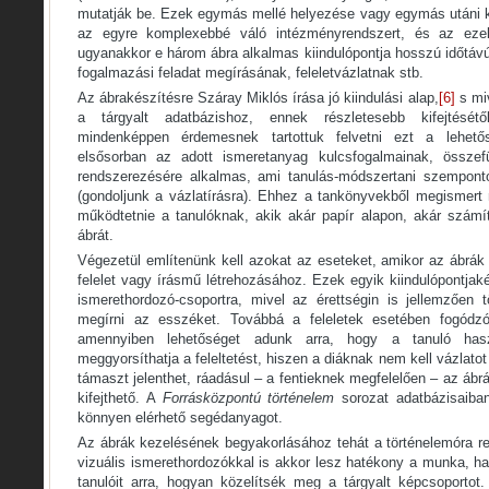
mutatják be. Ezek egymás mellé helyezése vagy egymás utáni ki
az egyre komplexebbé váló intézményrendszert, és az ezek 
ugyanakkor e három ábra alkalmas kiindulópontja hosszú időtáv
fogalmazási feladat megírásának, feleletvázlatnak stb.
Az ábrakészítésre Száray Miklós írása jó kiindulási alap,
[6]
s mi
a tárgyalt adatbázishoz, ennek részletesebb kifejtésétő
mindenképpen érdemesnek tartottuk felvetni ezt a lehető
elsősorban az adott ismeretanyag kulcsfogalmainak, összef
rendszerezésére alkalmas, ami tanulás-módszertani szempont
(gondoljunk a vázlatírásra). Ehhez a tankönyvekből megismert
működtetnie a tanulóknak, akik akár papír alapon, akár számít
ábrát.
Végezetül említenünk kell azokat az eseteket, amikor az ábrák 
felelet vagy írásmű létrehozásához. Ezek egyik kiindulópontjaké
ismerethordozó-csoportra, mivel az érettségin is jellemzően tö
megírni az esszéket. Továbbá a feleletek esetében fogódzó
amennyiben lehetőséget adunk arra, hogy a tanuló has
meggyorsíthatja a feleltetést, hiszen a diáknak nem kell vázlato
támaszt jelenthet, ráadásul – a fentieknek megfelelően – az áb
kifejthető. A
Forrásközpontú történelem
sorozat adatbázisaiba
könnyen elérhető segédanyagot.
Az ábrák kezelésének begyakorlásához tehát a történelemóra re
vizuális ismerethordozókkal is akkor lesz hatékony a munka, ha 
tanulóit arra, hogyan közelítsék meg a tárgyalt képcsoportot.