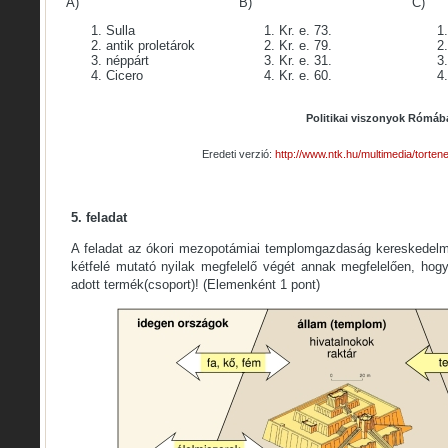
A)
B)
C)
Sulla
Kr. e. 73.
antik proletárok
Kr. e. 79.
néppárt
Kr. e. 31.
Cicero
Kr. e. 60.
Politikai viszonyok Rómáb
Eredeti verzió:
http://www.ntk.hu/multimedia/torte
5. feladat
A feladat az ókori mezopotámiai templomgazdaság kereskedelm
kétfelé mutató nyilak megfelelő végét annak megfelelően, hogy
adott termék(csoport)! (Elemenként 1 pont)