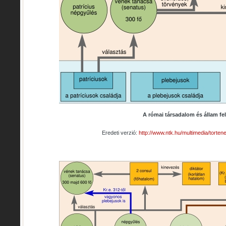
A római társadalom és állam fe
Eredeti verzió:
http://www.ntk.hu/multimedia/torte