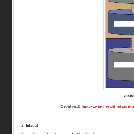
A kasz
Eredeti verzió:
http://www.ntk.hu/multimedia/torte
3. feladat