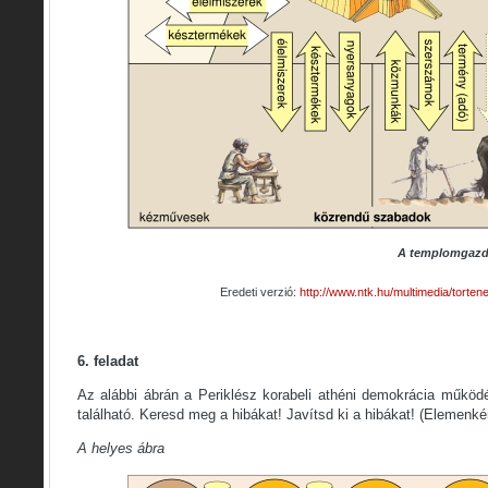
A templomgazd
Eredeti verzió:
http://www.ntk.hu/multimedia/torte
6. feladat
Az alábbi ábrán a Periklész korabeli athéni demokrácia működé
található. Keresd meg a hibákat! Javítsd ki a hibákat! (Elemenké
A helyes ábra