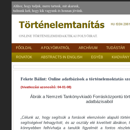
Ahhoz, hogy tudjuk, merre tartunk, mit akarunk,
tudnunk kell, hogy kik vagyunk és honnan jövünk.
ONLINE TÖRTÉNELEMDIDAKTIKAI FOLYÓIRAT.
FŐOLDAL
A FOLYÓIRATRÓL
ARCHÍVUM
TUDÁSTÁR
ROVATOK
ABSTRACTS IN ENGLISH
EGYÉB
KIADVÁNY
Fekete Bálint: Online adatbázisok a történelemoktatás szo
(hivatkozási azonosító: 04-01-08)
Ábrák a Nemzeti Tankönyvkiadó Forrásközpontú tör
adatbázisaiból
„
Célunk az, hogy segítsük a források elemzésén alapuló törté
segítségével felnagyított, és az osztály elé kivetített ábrákon
könnyebben felhívhatja a tanulók figyelmét a fontos részlete