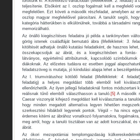
töröltünk ki. A következő variációban (
Mellékletek: 2. feladat
) a 
teljesítenie. Elsőként az I. oszlop fogalmait kell a megfelelő vo
megfelelően. Ezt követi a második részfeladat, amelyben az er
oszlop magyar megfelelőivel párosítani. A tanulót segíti, hog
kategória hátterükben is elkülönülnek, továbbá a társadalmi rang
memorizálható.
Az önálló kiegészítéses feladatra jó példa a tankönyvben vált
görög istenek családfáját bemutató ábra (
Mellékletek: 3. fela
kitöltését adhatjuk önálló kutatási feladatként, de hasznos lehet
összekapcsoljuk az ábrát, és a kiegészítésben a forrás- 
látványos, egyértelmű attribútumok, kapcsolódó szimbólumok 
diákoknak. Az előzetes tudásra ez esetben joggal alapozhatunk
feladatszöveg is mutatja, jó kiindulási alapja lehet a beszélgeté
Az I. triumvirátushoz kötődő feladat (
Mellékletek: 4. feladat
feladatig) a helyes megoldást több elemből kell kiválasz
ellenőrizhetők. Az ilyen jellegű feladatoknál fontos módszertani k
reálisnak tűnő elemből választhasson a tanuló.
[5]
A második r
Caesar viszonyát kifejező megoldást kell kiválasztania a tanuló
hogy minden megadott alternatíva legyen hihetően megszerk
szerkesztési hibákból legyenek pontok. Végül – ha nincs egyéb
érdemes kitérni az ábrához vonatkozó folyamatokra, fogalmakra
meg arról, hogy a tanuló tisztában van az adott korszakkal, és 
ábrát.
Az ókori mezopotámiai templomgazdaság külkereskedelméh