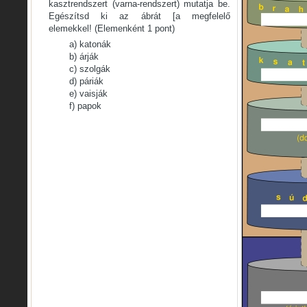
kasztrendszert (varna-rendszert) mutatja be.
Egészítsd ki az ábrát [a megfelelő
elemekkel! (Elemenként 1 pont)
a) katonák
b) árják
c) szolgák
d) páriák
e) vaisják
f) papok