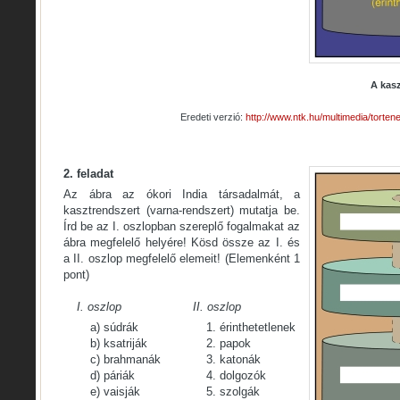
A kasz
Eredeti verzió:
http://www.ntk.hu/multimedia/torte
2. feladat
Az ábra az ókori India társadalmát, a
kasztrendszert (varna-rendszert) mutatja be.
Írd be az I. oszlopban szereplő fogalmakat az
ábra megfelelő helyére! Kösd össze az I. és
a II. oszlop megfelelő elemeit! (Elemenként 1
pont)
I. oszlop
II. oszlop
a) súdrák
1. érinthetetlenek
b) ksatriják
2. papok
c) brahmanák
3. katonák
d) páriák
4. dolgozók
e) vaisják
5. szolgák