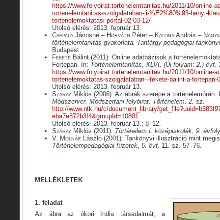
https://www.folyoirat.tortenelemtanitas.hu/2011/10/online-a
tortenelemtanitas-szolgalataban-ii-%E2%80%93-benyi-kl
tortenelemoktatasi-portal-02-03-12/
Utolsó elérés: 2013. február 13.
Csepala
Jánosné –
Horváth
Péter –
Katona
András –
Nagya
történelemtanítás gyakorlata. Tantárgy-pedagógiai tanköny
Budapest
Fekete
Bálint (2011): Online adatbázisok a történelemoktat
Fortepan. In:
Történelemtanítás
,
XLVI. (Új folyam: 2.)
évf.
https://www.folyoirat.tortenelemtanitas.hu/2011/10/online-a
tortenelemoktatas-szolgalataban-i-fekete-balint-a-fortepan-
Utolsó elérés: 2013. február 13.
Száray
Miklós (2006): Az ábrák szerepe a történelemórán. 
Módszerver. Módszertani folyóirat. Történelem. 2. sz.
http://www.ntk.hu/c/document_library/get_file?uuid=b583f9
eba7e872b3f4&groupId=10801
Utolsó elérés: 2013. február 13.; 8–12.
Száray
Miklós (2011):
Történelem I. középiskolák, 9. évfo
V. Molnár
László (2001): Tankönyvi illusztráció mint megis
Történelempedagógiai füzetek
,
5. évf.
11. sz. 57–76.
MELLÉKLETEK
1. feladat
Az ábra az ókori India társadalmát, a