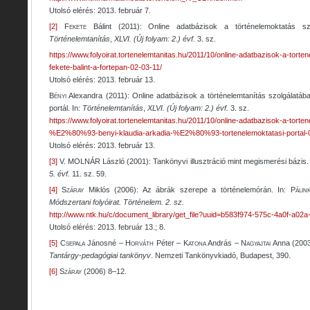
Utolsó elérés: 2013. február 7.
[2]
Fekete
Bálint (2011): Online adatbázisok a történelemoktatás sz
Történelemtanítás
,
XLVI. (Új folyam: 2.)
évf.
3. sz.
https://www.folyoirat.tortenelemtanitas.hu/2011/10/online-adatbazisok-a-torte
fekete-balint-a-fortepan-02-03-11/
Utolsó elérés: 2013. február 13.
Bényi
Alexandra (2011): Online adatbázisok a történelemtanítás szolgálatában
portál. In:
Történelemtanítás
,
XLVI. (Új folyam: 2.)
évf.
3. sz.
https://www.folyoirat.tortenelemtanitas.hu/2011/10/online-adatbazisok-a-torten
%E2%80%93-benyi-klaudia-arkadia-%E2%80%93-tortenelemoktatasi-portal-
Utolsó elérés: 2013. február 13.
[3]
V. MOLNÁR
László (2001): Tankönyvi illusztráció mint megismerési bázis.
5. évf.
11. sz. 59.
[4]
Száray
Miklós (2006): Az ábrák szerepe a történelemórán. In:
Pálin
Módszertani folyóirat. Történelem. 2. sz.
http://www.ntk.hu/c/document_library/get_file?uuid=b583f974-575c-4a0f-a0
Utolsó elérés: 2013. február 13.; 8.
[5]
Csepala
Jánosné –
Horváth
Péter –
Katona
András –
Nagyajtai
Anna (200
Tantárgy-pedagógiai tankönyv
. Nemzeti Tankönyvkiadó, Budapest, 390.
[6]
Száray
(2006) 8–12.