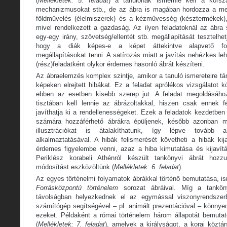
(
Mellékletek: 5. feladat
) a tanulónak ismernie kell a korsz
mechanizmusokat stb., de az ábra is magában hordozza a meg
földművelés (élelmiszerek) és a kézművesség (késztermékek),
mivel rendelkezett a gazdaság. Az ilyen feladatoknál az ábra
egy-egy irány, szövetség/ellentét stb. megállapítását tesztelhet
hogy a diák képes-e a képet áttekintve alapvető foly
megállapításokat tenni. A satírozás miatt a javítás nehézkes le
(rész)feladatként olykor érdemes hasonló ábrát készíteni.
Az ábraelemzés komplex szintje, amikor a tanuló ismereteire t
képeken elrejtett hibákat. Ez a feladat aprólékos vizsgálatot
ebben az esetben kisebb szerep jut. A feladat megoldásáho
tisztában kell lennie az ábrázoltakkal, hiszen csak ennek f
javíthatja ki a rendellenességeket. Ezek a feladatok kezdetbe
számára hozzáférhető ábrákra épüljenek, később azonban má
illusztrációkat is átalakíthatunk, így lépve tovább 
alkalmaztatásával. A hibák felismerését követheti a hibák kij
érdemes figyelembe venni, azaz a hiba kimutatása és kijavítá
Periklész korabeli Athénról készült tankönyvi ábrát hoz
módosítást eszközöltünk (
Mellékletek: 6. feladat
).
Az egyes történelmi folyamatok ábrákkal történő bemutatása, is
Forrásközpontú történelem
sorozat ábráival. Míg a tankö
távolságban helyezkednek el az egymással viszonyrendszer
számítógép segítségével – pl. animált prezentációval – könnye
ezeket. Példaként a római történelem három állapotát bemuta
(
Mellékletek: 7. feladat
), amelyek a királyságot, a korai köztá