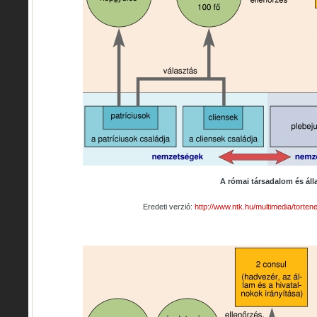
A római társadalom és áll
Eredeti verzió:
http://www.ntk.hu/multimedia/torte