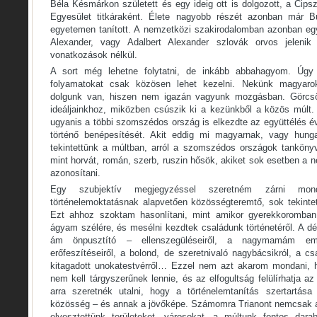
Béla Késmárkon született és egy ideig ott is dolgozott, a Cip
Egyesület titkáraként. Élete nagyobb részét azonban már Bu
egyetemen tanított. A nemzetközi szakirodalomban azonban eg
Alexander, vagy Adalbert Alexander szlovák orvos jelen
vonatkozások nélkül.
A sort még lehetne folytatni, de inkább abbahagyom. Úg
folyamatokat csak közösen lehet kezelni. Nekünk magyar
dolgunk van, hiszen nem igazán vagyunk mozgásban. Görcsö
ideáljainkhoz, miközben csúszik ki a kezünkből a közös múlt.
ugyanis a többi szomszédos ország is elkezdte az együttélés é
történő benépesítését. Akit eddig mi magyarnak, vagy hunga
tekintettünk a múltban, arról a szomszédos országok tanköny
mint horvát, román, szerb, ruszin hősök, akiket sok esetben a 
azonosítani.
Egy szubjektív megjegyzéssel szeretném zárni mo
történelemoktatásnak alapvetően közösségteremtő, sok tekintet
Ezt ahhoz szoktam hasonlítani, mint amikor gyerekkoromban
ágyam szélére, és mesélni kezdtek családunk történetéről. A 
ám önpusztító – ellenszegüléseiről, a nagymamám ember
erőfeszítéseiről, a bolond, de szeretnivaló nagybácsikról, a c
kitagadott unokatestvérről… Ezzel nem azt akarom mondani, h
nem kell tárgyszerűnek lennie, és az elfogultság felülírhatja a
arra szeretnék utalni, hogy a történelemtanítás szertartása
közösség – és annak a jövőképe. Számomra Trianont nemcsak az
elvesztettünk területeket, városokat, a múltunk fontos dara