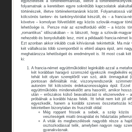
egyeztetések a történelemtanítás, illetve a történelemkönyv
folyamatnak a keretében egyre sokrétűbb kapcsolatok alakult
történészek, illetve történelemtanárok között. Folyamatossá vál
kölcsönös tanterv- és tankönyvbírálat készült, és – a francia-
követve – komolyan fölvetődött egy közös szlovák-magyar tör
lehetősége is. Persze már az ezredforduló előtt – a közös t
„romantikus” időszakában – is látszott, hogy a szlovák-magyar
nehezebb és bonyolultabb lesz, mint a példaadó francia-német 
Ezt azonban akkor inkább csak kihívásnak tekintettük. Ma már 
két vállalkozás több szempontból is eltérő alapra épül, ami n
meghatározza lehetőségeit és eredményeit is. Itt most csak k
ki:
A francia-német együttműködést leginkább azzal a metafor
két korábban haragvó szomszéd igyekszik megbékélni e
tehát két olyan szereplőről van szó, akik önmagukat (
pontosan definiálták már, viszonyrendszerük szimme
autonóm fél kölcsönös érdekazonosságára épül. Ezze
együttműködés mindenekelőtt arra hasonlít, amikor hoss
után – erőszakos külső beavatkozást is elszenvedve – a
próbálnak a korábbi házas felek. Itt tehát nem két jól elh
egyezkedik, hanem a korábbi szerves összetartozás kö
tekintetben bizonytalan és frusztrált oldal:
Még roppant frissek a sebek, a szép közös é
veszteségek miatti önsajnálat és hibáztatás jellemz
A viták és megbeszélések nagyobb része a hajda
osztozkodással telik, amelyben nagyon nagy szere
gyanakvásnak.