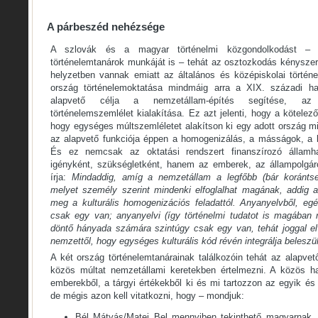
A párbeszéd nehézsége
A szlovák és a magyar történelmi közgondolkodást –
történelemtanárok munkáját is – tehát az osztozkodás kényszer
helyzetben vannak emiatt az általános és középiskolai történ
ország történelemoktatása mindmáig arra a XIX. századi h
alapvető célja a nemzetállam-építés segítése, az
történelemszemlélet kialakítása. Ez azt jelenti, hogy a kötelez
hogy egységes múltszemléletet alakítson ki egy adott ország m
az alapvető funkciója éppen a homogenizálás, a másságok, a 
És ez nemcsak az oktatási rendszert finanszírozó államhat
igényként, szükségletként, hanem az emberek, az állampolgáro
írja:
Mindaddig, amíg a nemzetállam a legfőbb (bár korántsem 
melyet személy szerint mindenki elfoglalhat magának, addig 
meg a kulturális homogenizációs feladattól. Anyanyelvből, egés
csak egy van; anyanyelvi (így történelmi tudatot is magában r
döntő hányada számára szintúgy csak egy van, tehát joggal e
nemzettől, hogy egységes kulturális kód révén integrálja beleszül
A két ország történelemtanárainak találkozóin tehát az alapve
közös múltat nemzetállami keretekben értelmezni. A közös h
emberekből, a tárgyi értékekből ki és mi tartozzon az egyik é
de mégis azon kell vitatkozni, hogy – mondjuk:
Bél Mátyás/Matej Bel mennyiben tekinthető magyarnak, i