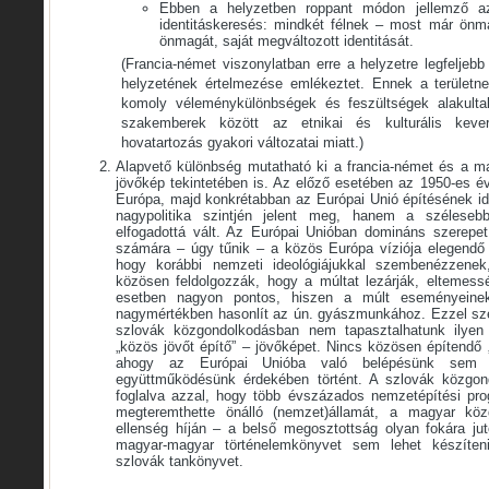
Ebben a helyzetben roppant módon jellemző az i
identitáskeresés: mindkét félnek – most már önmag
önmagát, saját megváltozott identitását.
(Francia-német viszonylatban erre a helyzetre legfeljebb 
helyzetének értelmezése emlékeztet. Ennek a területn
komoly véleménykülönbségek és feszültségek alakulta
szakemberek között az etnikai és kulturális kever
hovatartozás gyakori változatai miatt.)
Alapvető különbség mutatható ki a francia-német és a m
jövőkép tekintetében is. Az előző esetében az 1950-es év
Európa, majd konkrétabban az Európai Unió építésének i
nagypolitika szintjén jelent meg, hanem a szélese
elfogadottá vált. Az Európai Unióban domináns szerepet
számára – úgy tűnik – a közös Európa víziója elegendő 
hogy korábbi nemzeti ideológiájukkal szembenézzenek,
közösen feldolgozzák, hogy a múltat lezárják, eltemess
esetben nagyon pontos, hiszen a múlt eseményeinek 
nagymértékben hasonlít az ún. gyászmunkához. Ezzel s
szlovák közgondolkodásban nem tapasztalhatunk ilyen je
„közös jövőt építő” – jövőképet. Nincs közösen építendő 
ahogy az Európai Unióba való belépésünk sem a
együttműködésünk érdekében történt. A szlovák közgon
foglalva azzal, hogy több évszázados nemzetépítési pro
megteremthette önálló (nemzet)államát, a magyar kö
ellenség híján – a belső megosztottság olyan fokára jut
magyar-magyar történelemkönyvet sem lehet készíte
szlovák tankönyvet.