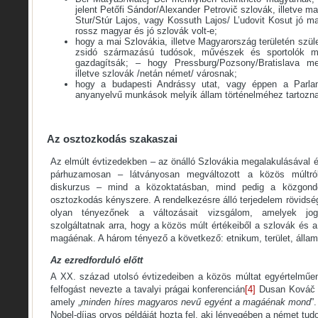
jelent Petőfi Sándor/Alexander Petrovič szlovák, illetve ma
Stur/Stúr Lajos, vagy Kossuth Lajos/ L’udovit Kosut jó m
rossz magyar és jó szlovák volt-e;
hogy a mai Szlovákia, illetve Magyarország területén szül
zsidó származású tudósok, művészek és sportolók mel
gazdagítsák; – hogy Pressburg/Pozsony/Bratislava me
illetve szlovák /netán német/ városnak;
hogy a budapesti Andrássy utat, vagy éppen a Parlam
anyanyelvű munkások melyik állam történelméhez tartozn
Az osztozkodás szakaszai
Az elmúlt évtizedekben – az önálló Szlovákia megalakulásával 
párhuzamosan – látványosan megváltozott a közös múltról 
diskurzus – mind a közoktatásban, mind pedig a közgondo
osztozkodás kényszere. A rendelkezésre álló terjedelem rövidsé
olyan tényezőnek a változásait vizsgálom, amelyek jogc
szolgáltatnak arra, hogy a közös múlt értékeiből a szlovák és a
magáénak. A három tényező a következő: etnikum, terület, állam
Az ezredforduló előtt
A XX. század utolsó évtizedeiben a közös múltat egyértelműe
felfogást nevezte a tavalyi prágai konferencián
[4]
Dusan Kováč 
amely „
minden híres magyaros nevű egyént a magáénak mond
”
Nobel-díjas orvos példáját hozta fel, aki lényegében a német tud