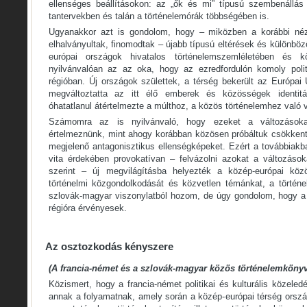
ellenséges beállításokon: az „ők és mi” típusú szembenállá
tantervekben és talán a történelemórák többségében is.
Ugyanakkor azt is gondolom, hogy – miközben a korábbi néz
elhalványultak, finomodtak – újabb típusú eltérések és különböz
európai országok hivatalos történelemszemléletében és 
nyilvánvalóan az az oka, hogy az ezredfordulón komoly polit
régióban. Új országok születtek, a térség bekerült az Európa
megváltoztatta az itt élő emberek és közösségek identit
óhatatlanul átértelmezte a múlthoz, a közös történelemhez való 
Számomra az is nyilvánvaló, hogy ezeket a változások
értelmeznünk, mint ahogy korábban közösen próbáltuk csökken
megjelenő antagonisztikus ellenségképeket. Ezért a továbbiak
vita érdekében provokatívan – felvázolni azokat a változás
szerint – új megvilágításba helyezték a közép-európai közö
történelmi közgondolkodását és közvetlen témánkat, a történe
szlovák-magyar viszonylatból hozom, de úgy gondolom, hogy a
régióra érvényesek.
Az osztozkodás kényszere
(A francia-német és a szlovák-magyar közös történelemköny
Közismert, hogy a francia-német politikai és kulturális közeled
annak a folyamatnak, amely során a közép-európai térség orszá