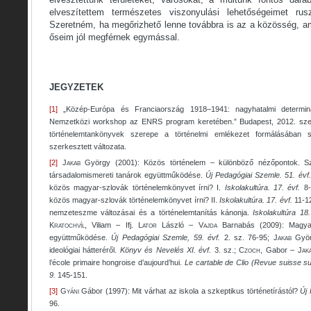
elveszítettem természetes viszonyulási lehetőségeimet ru
Szeretném, ha megőrizhető lenne továbbra is az a közösség, 
őseim jól megférnek egymással.
JEGYZETEK
[1]
„Közép-Európa és Franciaország 1918–1941: nagyhatalmi determinác
Nemzetközi workshop az ENRS program keretében.” Budapest, 2012. sze
történelemtankönyvek szerepe a történelmi emlékezet formálásában s
szerkesztett változata.
[2]
Jakab
György (2001): Közös történelem – különböző nézőpontok. Sz
társadalomismereti tanárok együttműködése.
Új Pedagógiai Szemle. 51. évf.
közös magyar-szlovák történelemkönyvet írni? I.
Iskolakultúra. 17. évf.
8-
közös magyar-szlovák történelemkönyvet írni? II.
Iskolakultúra. 17. évf.
11-12
nemzeteszme változásai és a történelemtanítás kánonja.
Iskolakultúra 18.
Kratochvíl
, Viliam – Ifj.
Lator
László –
Vajda
Barnabás (2009): Magyar
együttműködése.
Új Pedagógiai Szemle, 59. évf.
2. sz. 76-95;
Jakab
Györ
ideológiai hátteréről.
Könyv és Nevelés XI. évf.
3. sz.;
Czoch
, Gabor –
Jak
l’école primaire hongroise d’aujourd’hui.
Le cartable de Clio (Revue suisse sur
9.
145-151.
[3]
Gyáni
Gábor (1997): Mit várhat az iskola a szkeptikus történetírástól?
Új 
96.