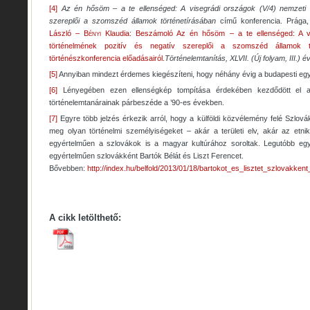
[4]
Az én hősöm – a te ellenséged: A visegrádi országok (V/4) nemzeti t
szereplői a szomszéd államok történetírásában
című konferencia. Prága,
László –
Bényi
Klaudia: Beszámoló Az én hősöm – a te ellenséged: A vi
történelmének pozitív és negatív szereplői a szomszéd államok t
történészkonferencia előadásairól.
Történelemtanítás, XLVII. (Új folyam, III.) év
[5]
Annyiban mindezt érdemes kiegészíteni, hogy néhány évig a budapesti egy
[6]
Lényegében ezen ellenségkép tompítása érdekében kezdődött el a
történelemtanárainak párbeszéde a ’90-es években.
[7]
Egyre több jelzés érkezik arról, hogy a külföldi közvélemény felé Szlovák
meg olyan történelmi személyiségeket – akár a területi elv, akár az etnik
egyértelműen a szlovákok is a magyar kultúrához soroltak. Legutóbb egy
egyértelműen szlovákként Bartók Bélát és Liszt Ferencet.
Bővebben:
http://index.hu/belfold/2013/01/18/bartokot_es_lisztet_szlovakkent
A cikk letölthető: