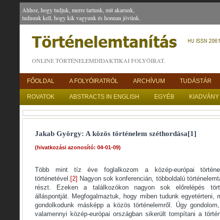
Ahhoz, hogy tudjuk, merre tartunk, mit akarunk,
tudnunk kell, hogy kik vagyunk és honnan jövünk.
ONLINE TÖRTÉNELEMDIDAKTIKAI FOLYÓIRAT.
FŐOLDAL
A FOLYÓIRATRÓL
ARCHÍVUM
TUDÁSTÁR
ROVATOK
ABSTRACTS IN ENGLISH
EGYÉB
KIADVÁNY
Jakab György: A közös történelem széthordása[1]
(hivatkozási azonosító: 04-01-09)
Több mint tíz éve foglalkozom a közép-európai történel
történetével.
[2]
Nagyon sok konferencián, többoldalú történelem
részt. Ezeken a találkozókon nagyon sok előrelépés tör
álláspontját. Megfogalmaztuk, hogy miben tudunk egyetérteni, 
gondolkodunk másképp a közös történelemről. Úgy gondolom,
valamennyi közép-európai országban sikerült tompítani a tör