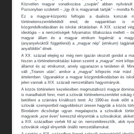
Közvetlen magyar vonatkozása „csupán” abban nyilvánul
Pozsonyban született – „így őt is magyarnak tartják” – mondta 
Ez a magyar-központú felfogás a dualista korszak mag
történelemszemléletéből ered, de napjainkban is 
közgondolkodásában és iskolai oktatásban. A XIX. század vég
ideológia – a nemzetiségek folyamatos tiltakozása mellett – 
magyar állam és a magyar etnikum fogalmát: a magyar
(anyanyelvüktől függetlenül) a „magyar nép” (etnikum) tagjána
anyaföldön” élnek.
A XX. század elejéig ez még nem igazán okozott gondot a ma
hiszen a történelemoktatási kánon szerint a „magyar” mint kifej
államot és az etnikumot, amely ugyanazon a területen él. Mi
vált „Trianon után”, amikor a „magyar” kifejezés már mást jel
értelemben. Ugyanakkor a magyar közgondolkodásban és iskol
jelen vannak a XIX. századi nemzetállami hagyományok.
A közös történelem kezelésében megmutatkozó magyar dominanc
is maradhatott fenn, mert a szlovák történelemszemlélet sokáig 
betölteni a számára kínálkozó teret. Az 1990-es évek előtt 
szlovák szempontból nagyobbrészt üresen hagyták a közös tört
Birodalom dicsősége ugyan megalapozta a szlovákok törté
magyarok „ezer éven” keresztül elnyomták a szlovákokat, akike
a XIX. században vertek föl az ún. nemzetébresztők, akik ny
szlovákok végül elnyerték önálló nemzetállamukat.
A szintén a XIX. században fogant szlovák nemzetépítő ideológi