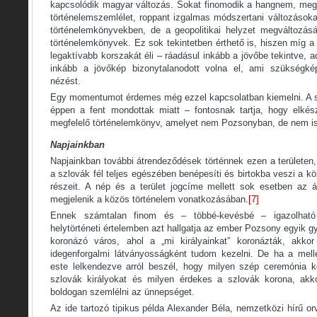
kapcsolódik magyar változás. Sokat finomodik a hangnem, megje
történelemszemlélet, roppant izgalmas módszertani változásoka
történelemkönyvekben, de a geopolitikai helyzet megváltozás
történelemkönyvek. Ez sok tekintetben érthető is, hiszen míg 
legaktívabb korszakát éli – ráadásul inkább a jövőbe tekintve,
inkább a jövőkép bizonytalanodott volna el, ami szükségkép
nézést.
Egy momentumot érdemes még ezzel kapcsolatban kiemelni. A s
éppen a fent mondottak miatt – fontosnak tartja, hogy elkész
megfelelő történelemkönyv, amelyet nem Pozsonyban, de nem is
Napjainkban
Napjainkban további átrendeződések történnek ezen a területen
a szlovák fél teljes egészében benépesíti és birtokba veszi a k
részeit. A nép és a terület jogcíme mellett sok esetben az ál
megjelenik a közös történelem vonatkozásában.
[7]
Ennek számtalan finom és – többé-kevésbé – igazolható
helytörténeti értelemben azt hallgatja az ember Pozsony egyik 
koronázó város, ahol a „mi királyainkat” koronázták, akkor 
idegenforgalmi látványosságként tudom kezelni. De ha a mell
este lelkendezve arról beszél, hogy milyen szép ceremónia 
szlovák királyokat és milyen érdekes a szlovák korona, a
boldogan szemlélni az ünnepséget.
Az ide tartozó tipikus példa Alexander Béla, nemzetközi hírű or