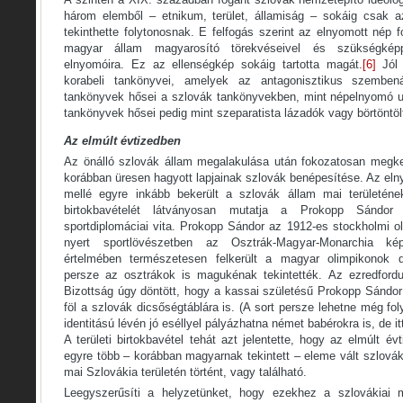
három elemből – etnikum, terület, államiság – sokáig csak a
tekinthette folytonosnak. E felfogás szerint az elnyomott nép
magyar állam magyarosító törekvéseivel és szükségképpe
elnyomóira. Ez az ellenségkép sokáig tartotta magát.
[6]
Jól 
korabeli tankönyvei, amelyek az antagonisztikus szemben
tankönyvek hősei a szlovák tankönyvekben, mint népelnyomó u
tankönyvek hősei pedig mint szeparatista lázadók vagy börtöntöl
Az elmúlt évtizedben
Az önálló szlovák állam megalakulása után fokozatosan megke
korábban üresen hagyott lapjainak szlovák benépesítése. Az eln
mellé egyre inkább bekerült a szlovák állam mai területének
birtokbavételét látványosan mutatja a Prokopp Sándor ho
sportdiplomáciai vita. Prokopp Sándor az 1912-es stockholmi o
nyert sportlövészetben az Osztrák-Magyar-Monarchia kép
értelmében természetesen felkerült a magyar olimpikonok d
persze az osztrákok is magukénak tekintették. Az ezredfordu
Bizottság úgy döntött, hogy a kassai születésű Prokopp Sándor
föl a szlovák dicsőségtáblára is. (A sort persze lehetne még fo
identitású lévén jó eséllyel pályázhatna német babérokra is, de i
A területi birtokbavétel tehát azt jelentette, hogy az elmúlt é
egyre több – korábban magyarnak tekintett – eleme vált szlovák 
mai Szlovákia területén történt, vagy található.
Leegyszerűsíti a helyzetünket, hogy ezekhez a szlovákiai