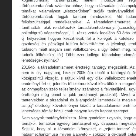
kognitívumokat tartalmazzák, hanem módszertani seg
történelemtanárok számára ahhoz, hogy a társadalmi, állampol
témákat valamelyest „életszerűbben” tudják tanítványaikkal
történelemtanárok fogják tanítani mindezeket. Mit tudu
felkészültséggel rendelkeznek-e. A társadalomismeretet
taníthatták, akik rendelkeztek társadalomtudományi (szociológ
politológusi) végzettséggel, ill. részt vettek legalább 60 órás
új helyzetben hogyan készíthetők fel a kollégák a kötelező 
gazdasági és pénzügyi kultúra közvetítésére a jelenlegi, ren
tudásom miatt magam sem vállalkoznék, s úgy ítélem meg, h
tudnék fölkészülni rá.) Több ezer kolléga társadalomtudomá
lehetőségek nyílnak?
2016-tól a társadalomismeret érettségi tantárgy megszűnik. Az ú
nem is oly nagy baj, hiszen 2005 óta ebből a tantárgyból ö
középszintű vizsgát, s rajtuk kívül egy diák vállalkozott emel
eredményt ért el, jelentős többletmunkával készültünk a megmé
az önmagában szép teljesítmény számított a felvételijénél, ugya
érettségin még ennél is jobb eredményt produkált). Mivel a 
tantervekben a társadalmi és állampolgári ismeretek is megjel
az „új” érettségi követelményei között a társadalomismereti t
lehetséges témák közül csak nagyon kevés kaphat szerepet.
Nem vagyok tantárgyfetisiszta. Nem gondolom ugyanis, hogy egy
témakör, tematikai egység tanításával egy csapásra megvalósít
Sejtjük, hogy pl. a társadalmi környezet, a „rejtett tanterv” é
hatásmechanizmusa milyen alapvető – sokszor a deklarált céljai