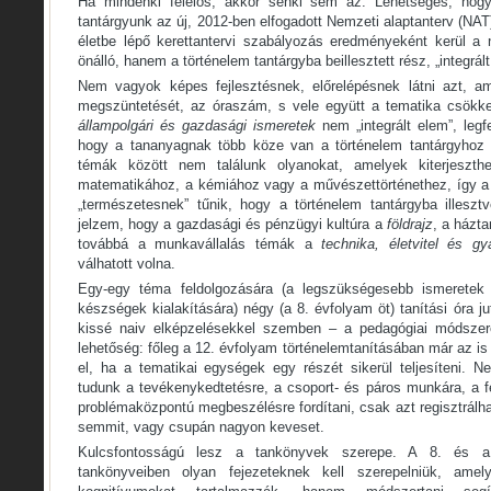
Ha mindenki felelős, akkor senki sem az. Lehetséges, hogy
tantárgyunk az új, 2012-ben elfogadott Nemzeti alaptanterv (N
életbe lépő kerettantervi szabályozás eredményeként kerül a
önálló, hanem a történelem tantárgyba beillesztett rész, „integrált
Nem vagyok képes fejlesztésnek, előrelépésnek látni azt, am
megszüntetését, az óraszám, s vele együtt a tematika csökke
állampolgári és gazdasági ismeretek
nem „integrált elem”, legf
hogy a tananyagnak több köze van a történelem tantárgyhoz
témák között nem találunk olyanokat, amelyek kiterjeszthe
matematikához, a kémiához vagy a művészettörténethez, így a
„természetesnek” tűnik, hogy a történelem tantárgyba illeszt
jelzem, hogy a gazdasági és pénzügyi kultúra a
földrajz
, a házta
továbbá a munkavállalás témák a
technika, életvitel és gy
válhatott volna.
Egy-egy téma feldolgozására (a legszükségesebb ismeretek 
készségek kialakítására) négy (a 8. évfolyam öt) tanítási óra j
kissé naiv elképzelésekkel szemben – a pedagógiai módszer
lehetőség: főleg a 12. évfolyam történelemtanításában már az i
el, ha a tematikai egységek egy részét sikerül teljesíteni. 
tudunk a tevékenykedtetésre, a csoport- és páros munkára, a f
problémaközpontú megbeszélésre fordítani, csak azt regisztrál
semmit, vagy csupán nagyon keveset.
Kulcsfontosságú lesz a tankönyvek szerepe. A 8. és a
tankönyveiben olyan fejezeteknek kell szerepelniük, am