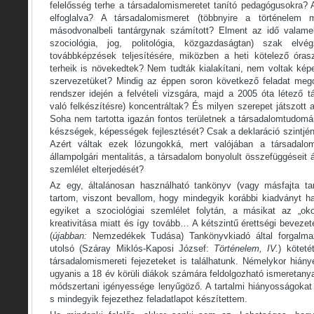
felelősség terhe a társadalomismeretet tanító pedagógusokra? A
elfoglalva? A társadalomismeret (többnyire a történelem m
másodvonalbeli tantárgynak számított? Elment az idő valamel
szociológia, jog, politológia, közgazdaságtan) szak elvé
továbbképzések teljesítésére, miközben a heti kötelező óras
terheik is növekedtek? Nem tudták kialakítani, nem voltak k
szervezetüket? Mindig az éppen soron következő feladat megol
rendszer idején a felvételi vizsgára, majd a 2005 óta létező t
való felkészítésre) koncentráltak? És milyen szerepet játszott 
Soha nem tartotta igazán fontos területnek a társadalomtudomá
készségek, képességek fejlesztését? Csak a deklaráció szintjé
Azért váltak ezek lózungokká, mert valójában a társadal
állampolgári mentalitás, a társadalom bonyolult összefüggéseit á
szemlélet elterjedését?
Az egy, általánosan használható tankönyv (vagy másfajta ta
tartom, viszont bevallom, hogy mindegyik korábbi kiadványt 
egyiket a szociológiai szemlélet folytán, a másikat az „ok
kreativitása miatt és így tovább… A kétszintű érettségi beveze
(
újabban:
Nemzedékek Tudása) Tankönyvkiadó által forgalmazo
utolsó (Száray Miklós-Kaposi József:
Történelem, IV.
) kötet
társadalomismereti fejezeteket is találhatunk. Némelykor hián
ugyanis a 18 év körüli diákok számára feldolgozható ismeretany
módszertani igényessége lenyűgöző. A tartalmi hiányosságokat 
s mindegyik fejezethez feladatlapot készítettem.