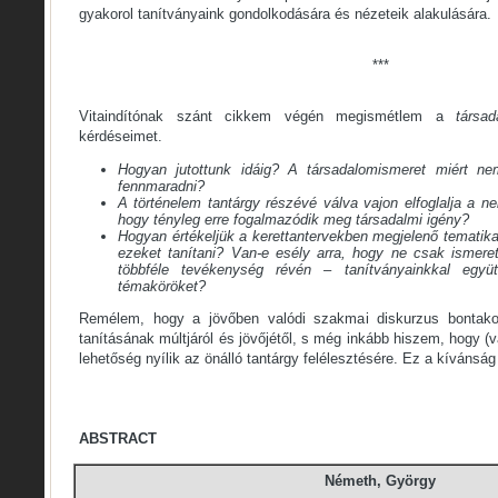
gyakorol tanítványaink gondolkodására és nézeteik alakulására.
***
Vitaindítónak szánt cikkem végén megismétlem a
társa
kérdéseimet.
Hogyan jutottunk idáig? A társadalomismeret miért nem
fennmaradni?
A történelem tantárgy részévé válva vajon elfoglalja a ne
hogy tényleg erre fogalmazódik meg társadalmi igény?
Hogyan értékeljük a kerettantervekben megjelenő tematik
ezeket tanítani? Van-e esély arra, hogy ne csak ismere
többféle tevékenység révén – tanítványainkkal együ
témaköröket?
Remélem, hogy a jövőben valódi szakmai diskurzus bontakoz
tanításának múltjáról és jövőjétől, s még inkább hiszem, hogy (v
lehetőség nyílik az önálló tantárgy felélesztésére. Ez a kívánság
ABSTRACT
Németh, György