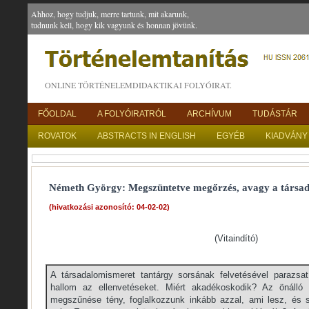
Ahhoz, hogy tudjuk, merre tartunk, mit akarunk,
tudnunk kell, hogy kik vagyunk és honnan jövünk.
ONLINE TÖRTÉNELEMDIDAKTIKAI FOLYÓIRAT.
FŐOLDAL
A FOLYÓIRATRÓL
ARCHÍVUM
TUDÁSTÁR
ROVATOK
ABSTRACTS IN ENGLISH
EGYÉB
KIADVÁNY
Németh György: Megszüntetve megőrzés, avagy a társad
(hivatkozási azonosító: 04-02-02)
(Vitaindító)
A társadalomismeret tantárgy sorsának felvetésével parazsa
hallom az ellenvetéseket. Miért akadékoskodik? Az önálló 
megszűnése tény, foglalkozzunk inkább azzal, ami lesz, és