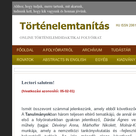
Ahhoz, hogy tudjuk, merre tartunk, mit akarunk,
tudnunk kell, hogy kik vagyunk és honnan jövünk.
ONLINE TÖRTÉNELEMDIDAKTIKAI FOLYÓIRAT.
FŐOLDAL
A FOLYÓIRATRÓL
ARCHÍVUM
TUDÁSTÁR
ROVATOK
ABSTRACTS IN ENGLISH
EGYÉB
KIADVÁNY
Lectori salutem!
(hivatkozási azonosító: 05-02-01)
Ismét összevont számmal jelenkezünk, amely ebből következőe
A
Tanulmányok
ban három teljesen eltérő tematikájú, de annál 
első a folyóiratunkban gyakran jelentkező,
Dárdai Ágnes
vez
műhely (tagjai:
Dévényi Anna, Márhoffer Nikolett, Molnár-
munkája, amely a nemzetközi tankönyvkutatás és –fejleszté