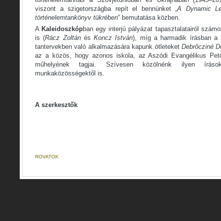
viszont a szigetországba repít el bennünket „
A Dynamic Le
történelemtankönyv tükrében
” bemutatása közben.
A
Kaleidoszkóp
ban egy interjú pályázat tapasztalatairól számo
is (
Rácz Zoltán
és
Koncz István
), míg a harmadik írásban a h
tantervekben való alkalmazására kapunk ötleteket
Debrőcziné D
az a közös, hogy azonos iskola, az Aszódi Evangélikus Pető
műhelyének tagjai. Szívesen közölnénk ilyen íráso
munkaközösségektől is.
A szerkesztők
ROVATOK