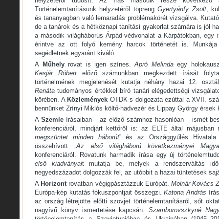
helyzetéről tudósít. Az írás második része következő
Történelemtanításunk helyzetéről töpreng
Gyertyánfy Zsolt
, kü
és tananyagban való lemaradás problémakörét vizsgálva. Kutató
de a tanárok és a hétköznapi tanítási gyakorlat számára is jól 
a második világháborús Árpád-védvonalat a Kárpátokban, egy i
érintve az ott folyó kemény harcok történetét is. Munkája
segédletnek egyaránt kiváló.
A
Műhely
rovat is igen színes.
Apró Melinda
egy holokausztt
Kesjár Róbert
előző számunkban megkezdett írását folytat
történelmének megjelenését kutatja néhány hazai 12. oszt
Renáta
tudományos értékkel bíró tanári elégedettségi vizsgálat
körében. A
Közlemények
OTDK-s dolgozata ezúttal a XVII. szá
bennünket Zrínyi Miklós költő-hadvezér és Lippay György érsek 
A
Szemle
írásaiban – az előző számhoz hasonlóan – ismét bes
konferenciáról, mindjárt kettőről is: az ELTE által májusban 
megszüntet minden háborút
” és az Országgyűlés Hivatala
összehívott „
Az első világháború következményei Magy
konferenciáról. Rovatunk harmadik írása egy új történelemtu
első kiadványai
t mutatja be, melyek a rendszerváltás id
negyedszázadot dolgozzák fel, az utóbbit a hazai tüntetések saj
A
Horizont
rovatban végigpásztázzuk Európát.
Molnár-Kovács Z
Európa-kép kutatás fókuszpontjait összegzi.
Katona András
írás
az ország létrejötte előtti szovjet történelemtanításról, sőt okt
nagyívű könyv ismertetése kapcsán:
Szamborovszkyné Nagy
történelemtanítás a Szovjetunióban és Ukrajnában (1945–2