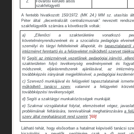
2.
Fővárosi kerületi alsós
szakfelügyelő
A fentebb hivatkozott
150/1972. (MK 24.) MM sz. utasítás
ált
Péter által „decentralizált centralizmusnak” nevezett rendsz
szakfelügyelők számára a következők voltak:
a)
„Ellenőrzi a szakterületére vonatkozó ped
követelményrendszerének és a szocialista pedagógia elvein
személyi és tárgyi feltételeinek állapotát, és
tapasztalatairól
intézményt fenntartó és a felügyeletet működtető szervet tájékoz
b)
Segíti az intézmények vezetőinek pedagógiai irányító, ellen
szakterületen folyó tevékenység eredményeinek és fogyaté
módszerek, eljárásrendszerek ajánlásával, az intézmé
továbbképzés irányának megjelölésével, a pedagógiai kezdemé
c)
Szervező munkájával és felügyeleti tapasztalatainak ismert
működtető tanácsi szerv
, valamint a felügyeleti körzet
továbbképzési tevékenységét.
d)
Segíti a szaktárgyi munkaközösségek munkáját.
e)
Szakmai vizsgálatokat folytat, elemzéseket végez, javaslat
problémáinak feltárására, tennivalóinak meghatározására
a fel
szerv által meghatározott rend szerint
.”
[69]
Látható tehát, hogy elsősorban a hatalmat képviselő tanácsi sze
kiszolgálni, a nevelők segítésére csak a d) pont ut