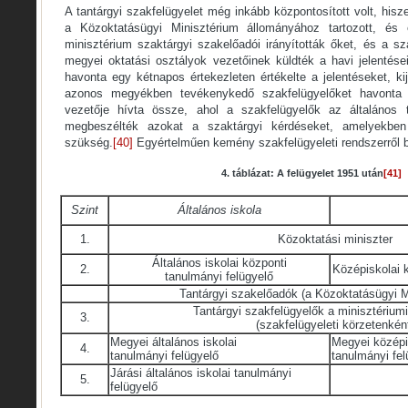
A tantárgyi szakfelügyelet még inkább központosított volt, his
a Közoktatásügyi Minisztérium állományához tartozott, és e
minisztérium szaktárgyi szakelőadói irányították őket, és a sza
megyei oktatási osztályok vezetőinek küldték a havi jelentése
havonta egy kétnapos értekezleten értékelte a jelentéseket, ki
azonos megyékben tevékenykedő szakfelügyelőket havonta 
vezetője hívta össze, ahol a szakfelügyelők az általános t
megbeszélték azokat a szaktárgyi kérdéseket, amelyekben
szükség.
[40]
Egyértelműen kemény szakfelügyeleti rendszerről b
4. táblázat: A felügyelet 1951 után
[41]
Szint
Általános iskola
1.
Közoktatási miniszter
Általános iskolai központi
2.
Középiskolai k
tanulmányi felügyelő
Tantárgyi szakelőadók (a Közoktatásügyi M
Tantárgyi szakfelügyelők a minisztérium
3.
(szakfelügyeleti körzetenkén
Megyei általános iskolai
Megyei középis
4.
tanulmányi felügyelő
tanulmányi fel
Járási általános iskolai tanulmányi
5.
felügyelő