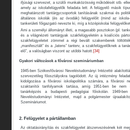
ifjúsági szervezet, a szülői munkaközösség működését stb. ellen
amely az iskolafelügyelők feladata lett. A felügyelő másik típu
meghatározott tantárgycsoportok tanításának szakmai és politi
általános iskolák (és az óvodák) felügyelőit (mind az iskola
tankerületi főigazgató nevezte ki, míg a középiskolai felügyelőket
Ami a személyi állományt illeti, a magasabb posztokon (pl. tank
és a világnézeti tantárgyak szakfelügyeletén a koalíciós párt
szakfelügyeletet zömmel a régi bevált szakemberek töltötté
„manifesztált” és a „latens” tanterv, a szakfelügyelőknek a taná
elő”, a valóságban viszont az utóbbi hatott.
[34]
Gyakori változások a fővárosi szemináriumban
1945-ben Székesfővárosi Neveléstudományi Intézetté alakított
szervezetileg főosztályokra tagolódott. Az új intézmény feladat
kidolgozása a fővárosi iskolapolitika számára, a fővárosi n
szaktanítói tanfolyamok tartása, amíg 1951-ben be nem in
tanárképzés a budapesti pedagógiai főiskolán. 1949-ben
Neveléstudományi Intézetet, majd a polgármester újraalakít
Szemináriumot.
2. Felügyelet a pártállamban
Az oktatásirányítás és szakfelügyelet átszervezésének két meg