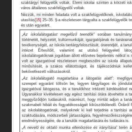
szaktárgyi felügyelők voltak. Elemi iskolai szinten a körzeti is
város általános szakfelügyelői voltak.
Nézzük, mi minden feladata volt a szakfelügyelőknek, iskolaláto
utasítás
[15]
25–35. §-a részletesen tárgyalta a szakfelügyelők teen
és után egyaránt.
„
Az iskolalátogatást megelőző teendők
” sorában tanulmány
történetét, helyzetét, kultúrmunkáját, igazgatójának és tanárai
tevékenységét, az iskola tantárgyfelosztását, órarendjét, a tan
intézet Értesítőit, valamint az utolsó felügyeleti lát
iskolalátogatóknak jogukban állott előzetes bejelentés nélkül is
volt az igazgatóval részletesen megbeszélni az iskola állapotá
minősítését, a szakos ellátottságot, és tájékozódniuk kelle
bekövetkezett változásokról.
„
Az iskolalátogató magatartása a látogatás alatt
”: megfigy
szerepet egyaránt töltsön be, legyen tárgyilagos és jóindula
igazgatóval látogassa, és a tanulókhoz intézett kérdésekkel n
Ugyanakkor kivételesen egy egész tanítási órára átvehette a ta
meggyőződjön tudásukról, másrészt, hogy mintát adjon a taná
szakmabeli hibáit és fogyatékosságait kiküszöbölendő. Óráiról f
az iskolalátogatónak, melyeknek ki kell terjednie a tanítási a
szaktudására, módszerbeli jártasságára, fegyelmezőkészségére,
eredményességére, de a tanulók magatartására és tudására is.
„
A nevelő és oktató munka ellenőrzése és irányítása
” terén á