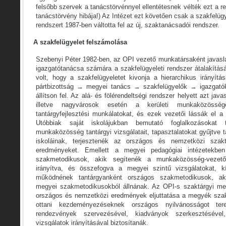
felsőbb szervek a tanácstörvénnyel ellentétesnek vélték ezt a ren
tanácstörvény hibája!) Az Intézet ezt követően csak a szakfelüg
rendszert 1987-ben váltotta fel az új, szaktanácsadói rendszer.
A szakfelügyelet felszámolása
Szebenyi Péter 1982-ben, az OPI vezető munkatársaként javasl
igazgatótanácsa számára a szakfelügyeleti rendszer átalakításá
volt, hogy a szakfelügyeletet kivonja a hierarchikus irányít
pártbizottság → megyei tanács → szakfelügyelők → igazgatók
állítson fel. Az alá- és fölérendeltségi rendszer helyett azt java
illetve nagyvárosok esetén a kerületi munkaközössé
tantárgyfejlesztési munkálatokat, és ezek vezetői lássák el a
Utóbbiak saját iskolájukban bemutató foglalkozásokat t
munkaközösség tantárgyi vizsgálatait, tapasztalatokat gyűjtve
iskoláinak, terjesztenék az országos és nemzetközi sza
eredményeket. Emellett a megyei pedagógiai intézetekben
szakmetodikusok, akik segítenék a munkaközösség-vezető
irányítva, és összefogva a megyei szintű vizsgálatokat, k
működnének tantárgyanként országos szakmetodikusok, a
megyei szakmetodikusokból állnának. Az OPI-s szaktárgyi met
országos és nemzetközi eredmények eljuttatása a megyék szake
ottani kezdeményezéseknek országos nyilvánosságot ter
rendezvények szervezésével, kiadványok szerkesztéséve
vizsgálatok irányításával biztosítanák.