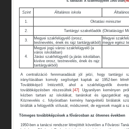
5. táblázat: A szakfelügyelet 1955 után
[46
Szint
Általános iskola
Általáno
1.
Oktatási miniszter
2.
Tantárgyi szakelőadók (Oktatásügyi Mi
Megyei szakfelügyelő (orosz,
Megyei szakfelü
3.
testnevelés, ének és rajz tantárgyakból)
megye egész te
Megyei jogú városi szakfelügyelő (a
város iskoláiban)
4.
Járási szakfelügyelő (a járás iskoláiban,
kivéve orosz, testnevelés, ének és rajz
tantárgyakból)
A centralizáció fennmaradását jól jelzi, hogy tantárgyi s
irányításában komoly segítséget kaptak az 1952-ben létre
Továbbképző Intézettől, ahol a szakfelügyelők évente
továbbképzésben részesültek.
[47]
Ugyanilyen keményen próbá
kézben tartani az iskolákat, tanárokat és igazgatókat eg
Köznevelés c. folyóiratban kemény hangvételű bírálatok szül
bírálták a felügyelők stílusát, módszereit, de egyesek magát a sz
Tömeges továbbképzések a fővárosban az ötvenes években
1950-ben a tanácsi rendszer létrejöttét követően a Fővárosi Tan