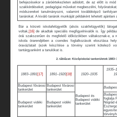
befejezésekor a záróértekezleten adódott, de az előtt is mód
szakkérdéseket, pedagógiai műveket megbeszélni, folyóiratokat,
módszereket tanulmányozni, valamint továbbképző tanfolya
tanárokat. A kiváló tanárok munkáját példaként lehetett ajánlani 
Bár a körzeti iskolafelügyelők (alsós szakfelügyelők) látog
voltak,
[16]
de akadtak speciális megfigyelnivalók is. Így példá
órái szakszerűen és megfelelő időközökben váltakoznak-e, a r
iskola órarendjében a csendes foglalkozások elosztása hel
óravázlatait (ezek készítése a törvény szerint kötelező vol
tantárgyanként a tanulókat is.
2. táblázat: Középiskolai tankerületek 1883
–
1935–1
1883–1891
[17]
1891–1920
[18]
1920–1935
1
Budapest fővárosi
Budapest fővárosi
Budapest
tankerület
tankerület
Budapest
Budapest és
foglalja 
Budapest vidéki
Budapest vidéki
Budapest vidéki
Nógrád 
tankerület
tankerület
tankerület
Esztergo
egyesít
törvényh