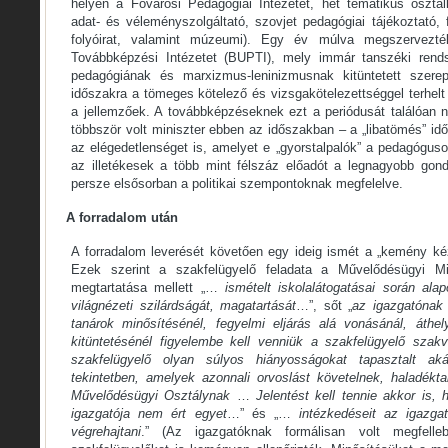
helyén a Fővárosi Pedagógiai Intézetet, hét tematikus osztál
adat- és véleményszolgáltató, szovjet pedagógiai tájékoztató, 
folyóirat, valamint múzeumi). Egy év múlva megszervezt
Továbbképzési Intézetet (BUPTI), mely immár tanszéki rend
pedagógiának és marxizmus-leninizmusnak kitüntetett szere
időszakra a tömeges kötelező és vizsgakötelezettséggel terhel
a jellemzőek. A továbbképzéseknek ezt a periódusát találóan 
többször volt miniszter ebben az időszakban – a „libatömés” idő
az elégedetlenséget is, amelyet e „gyorstalpalók” a pedagóguso
az illetékesek a több mint félszáz előadót a legnagyobb gon
persze elsősorban a politikai szempontoknak megfelelve.
A forradalom után
A forradalom leverését követően egy ideig ismét a „kemény kéz”
Ezek szerint a szakfelügyelő feladata a Művelődésügyi Min
megtartatása mellett „…
ismételt iskolalátogatásai során al
világnézeti szilárdságát, magatartását
…”, sőt „
az igazgatónak
tanárok minősítésénél, fegyelmi eljárás alá vonásánál, áthel
kitüntetésénél figyelembe kell venniük a szakfelügyelő szak
szakfelügyelő olyan súlyos hiányosságokat tapasztalt ak
tekintetben, amelyek azonnali orvoslást követelnek, haladéktal
Művelődésügyi Osztálynak
…
Jelentést kell tennie akkor is, 
igazgatója nem ért egyet
…” és „…
intézkedéseit az igazga
végrehajtani
.” (Az igazgatóknak formálisan volt megfelle