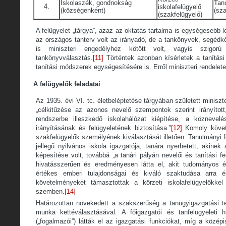
Iskolaszék, gondnokság
Tan
4.
iskolafelügyelő
(községenként)
(sza
(szakfelügyelő)
A felügyelet „tárgya”, azaz az oktatás tartalma is egységesebb l
az országos tanterv volt az irányadó, de a tankönyvek, segédk
is miniszteri engedélyhez kötött volt, vagyis szigor
tankönyvválasztás.
[11]
Történtek azonban kísérletek a tanítási
tanítási módszerek egységesítésére is. Erről miniszteri rendelet
A felügyelők feladatai
Az 1935. évi VI. tc. életbeléptetése tárgyában született miniszte
„célkitűzése az azonos nevelő szempontok szerint irányítot
rendszerbe illeszkedő iskolahálózat kiépítése, a köznevel
irányításának és felügyeletének biztosítása.”
[12]
Komoly követ
szakfelügyelők személyének kiválasztását illetően. Tanulmányi 
jellegű nyilvános iskola igazgatója, tanára nyerhetett, akinek
képesítése volt, továbbá „a tanári pályán nevelői és tanítási fe
hivatásszerűen és eredményesen látta el, akit tudományos és
értékes emberi tulajdonságai és kiváló szaktudása arra ér
követelményeket támasztottak a körzeti iskolafelügyelőkkel 
szemben.
[14]
Határozottan növekedett a szakszerűség a tanügyigazgatási t
munka kettéválasztásával. A főigazgatói és tanfelügyeleti h
(„fogalmazói”) látták el az igazgatási funkciókat, míg a középi