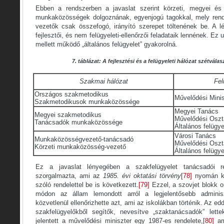
Ebben a rendszerben a javaslat szerint körzeti, megyei és
munkaközösségek dolgoznának, egyenjogú tagokkal, mely ren
vezetők csak összefogó, irányító szerepet töltenének be. A lé
fejlesztői, és nem felügyeleti-ellenőrzői feladataik lennének. Ez 
mellett működő „általános felügyelet” gyakorolná.
7. táblázat: A fejlesztési és a felügyeleti hálózat szétvála
Szakmai hálózat
Fel
Országos szakmetodikus
Művelődési Mini
Szakmetodikusok munkaközössége
Megyei Tanács
Megyei szakmetodikus
Művelődési Oszt
Tanácsadók munkaközössége
Általános felügy
Városi Tanács
Munkaközösségvezető-tanácsadó
Művelődési Oszt
Körzeti munkaközösség-vezető
Általános felügy
Ez a javaslat lényegében a szakfelügyelet tanácsadói ren
szorgalmazta, ami az
1985. évi oktatási törvény
[78]
nyomán ki
szóló rendelettel be is következett.
[79]
Ezzel, a szovjet blokk or
módon az állam lemondott arról a legjelentősebb adminiszt
közvetlenül ellenőrizhette azt, ami az iskolákban történik. Az edd
szakfelügyelőkből segítők, nevesítve „szaktanácsadók” lette
jelentett a művelődési miniszter egy 1987-es rendelete,
[80]
am