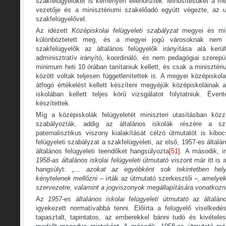
szakfelügyelőket is keményen ellenőrizték. Minősítésüket a m
vezetője és a minisztériumi szakelőadó együtt végezte, az ut
szakfelügyelővel.
Az idézett
Középiskolai felügyeleti szabályzat
megyei és mini
különböztetett meg, és a megyei jogú városoknak nem ad
szakfelügyelők az általános felügyelők irányítása alá kerü
adminisztratív irányító, koordináló, és nem pedagógiai szerep
minimum heti 10 órában tanítaniuk kellett, és csak a minisztéri
között voltak teljesen függetlenítettek is. A megyei középiskol
átfogó értékelést kellett készíteni megyéjük középiskoláinak 
iskolában kellett teljes körű vizsgálatot folytatniuk. Éven
készítettek.
Míg a középiskolák felügyeletét miniszteri utasításban közzé
szabályozták, addig az általános iskolák részére a sz
paternalisztikus viszony kialakítását célzó útmutatót is kiboc
felügyeleti szabályzat a szakfelügyeleti, az első, 1957-es általá
általános felügyeleti teendőket hangsúlyozta
[51]
. A második, i
1958-as általános iskolai felügyeleti útmutató
viszont már itt is 
hangsúlyt: „…
azokat az egyébként sok tekintetben hely
kénytelenek mellőzni
– írták az útmutató szerkesztői –
, amelyek
szervezetre, valamint a jogviszonyok megállapítására vonatkoz
Az
1957-es általános iskolai felügyeleti útmutató
az általáno
igyekezett normatívabbá tenni. Előírta a felügyelő viselkedé
tapasztalt, tapintatos, az emberekkel bánni tudó és kivétel