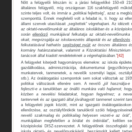
Nőtt a felügyelői létszám is: a járási felügyelőké 150-ről 2
általános felügyelő, míg országosan 116 szakfelügyelő működ
szinte teljes volt, és immár a „politikai fejlettség”, azaz a meg
szemponttá. Ennek megfelelő volt a feladat is, ti. hogy az elle
állami szervek utasításait „segítettek” végrehajtani. Az idézett 
az oktató-nevelőmunkát az általános iskolákban és a középisko
során
ellenőrző
munkájával felkutatja az oktató-nevelőmunka 
okait, megvizsgálja az iskolavezetés állapotát és az
ellenőrzés
felkutatásával hathatós
segítséget nyújt
az összes általános és
kormány határozatainak, valamint a Közoktatási Minisztérium 
tanácsok által kiadott rendeleteknek a végrehajtásában
.”
[42]
A felügyelet kiterjedt hagyományos elemekre: az iskola épülete,
gazdálkodása, adminisztrációja, dokumentumai (jegyzőkönyvek
munkatervek, tanmenetek, a nevelők személyi lapjai, osztály
stb.). Az óralátogatási szempontok sem sokat változtak az 193
politikai változások ellenére sem. A nevelő „
jól használja-
fejleszti-e a tanulókban az önálló munkára való hajlamot; hog
közben a nevelési feladatokat, hogyan fegyelmez; a neve
tantervnek és az igazgató által jóváhagyott tanmenet szerint taní
a felügyeleti jogok között, mint az igazgató óralátogatásokon
ellenőrzése, az osztályfőnökök tanulókról szóló feljegyzéseine
nevelő szakmailag és politikailag helyesen vezeti-e az órát
”,
munkájában megfelelően a bírálat és önbírálat
”, kellően se
középiskolai DISZ-szervezetet. A felügyelőnek összefoglaló je
iskola oktató- és nevelőmunkájáról, beszámolót kellett tartani