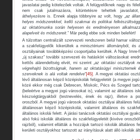
javaslatai pedig kötelezőek voltak. A felügyelőknek nagy és fél
nem csak jutalmazásra, kitüntetésre tehettek javaslato
áthelyezésre is. Ennek alapja többnyire az volt, hogy „
az álla
helyes módszerekkel, kellő szakmai és politikai felkészültségge
az oktatómunka során helyesen és eredményesen alkalmazzá
alapelveit és módszereit
.” Már pedig ebbe sok minden belefért!
A túlzottan centralizált szervezeti rendszeren belül hamar válto
a szakfelügyelők kikerültek a minisztériumi állományból, és
osztályainak továbbképzési csoportjaiba kerültek. A Nagy Imre-fél
„új szakasz” további szervezeti és hatásköri változásokat ered
kettős alárendeltség elvét, mi szerint „
az oktatási osztályok n
végrehajtó bizottságnak, hanem az oktatásügyi miniszternek é
szerveknek is alá voltak rendelve
”
[45]
. A megyei oktatási osztá
lévő általánosan képző középiskolák felügyeletét (a megyei jogú
közé ekkor még csak Debrecen, Miskolc, Pécs és Szeged tartoz
(beleértve a megyei jogú városokat is), valamint az általános is
készségtárgyakból (testnevelés, ének és rajz), illetve a po
oroszból. A megyei jogú városok oktatási osztályai általános fel
általánosan képző középiskolái, valamint általános és szakfe
általános iskolái felett. A járási tanácsok oktatási osztályai gyak
alsó fokú iskolák általános és szakfelügyeletét (kivéve oroszbó
rajzból), valamint ellátták a hozzájuk tartozó iskolák általános f
kerületi osztályokhoz tartozott az irányításuk alatt álló iskolák ál