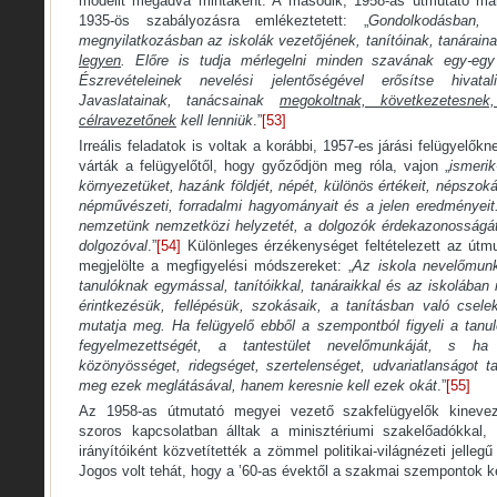
modellt megadva mintaként. A második, 1958-as útmutató má
1935-ös szabályozásra emlékeztetett: „
Gondolkodásban, 
megnyilatkozásban az iskolák vezetőjének, tanítóinak, tanárain
legyen
. Előre is tudja mérlegelni minden szavának egy-egy
Észrevételeinek nevelési jelentőségével erősítse hivata
Javaslatainak, tanácsainak
megokoltnak, következetesne
célravezetőnek
kell lenniük
.”
[53]
Irreális feladatok is voltak a korábbi, 1957-es járási felügyelők
várták a felügyelőtől, hogy győződjön meg róla, vajon „
ismerik
környezetüket, hazánk földjét, népét, különös értékeit, népszokása
népművészeti, forradalmi hagyományait és a jelen eredményeit
nemzetünk nemzetközi helyzetét, a dolgozók érdekazonosságát
dolgozóval
.”
[54]
Különleges érzékenységet feltételezett az útmu
megjelölte a megfigyelési módszereket: „
Az iskola nevelőmunk
tanulóknak egymással, tanítóikkal, tanáraikkal és az iskolában
érintkezésük, fellépésük, szokásaik, a tanításban való csel
mutatja meg. Ha felügyelő ebből a szempontból figyeli a tanul
fegyelmezettségét, a tantestület nevelőmunkáját, s ha 
közönyösséget, ridegséget, szertelenséget, udvariatlanságot t
meg ezek meglátásával, hanem keresnie kell ezek okát
.”
[55]
Az 1958-as útmutató megyei vezető szakfelügyelők kineve
szoros kapcsolatban álltak a minisztériumi szakelőadókkal, 
irányítóiként közvetítették a zömmel politikai-világnézeti jellegű
Jogos volt tehát, hogy a ’60-as évektől a szakmai szempontok ke