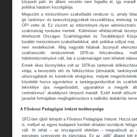
központi párt- és állami vezetés nem fogadta el, így maradt
politikai hatalom kiszolgálója.
Megszűnt a minisztériumi szakelőadói rendszer is, amely felad
(pl. tankönyv- és taneszközjegyzékek összeállítása, érettségi, 
OPI vette át. Ez viszont az intézményre olyan adminisztratív 
szakmaiság rovására mentek. Különösen elhibázottnak bizony
létrehozott Országos Szakfelügyeleti és Továbbképző Közp
korábbi minisztériumi szakelőadókkal, akik politikai súllyal má
nem rendelkeztek. Még nagyobb hibának bizonyult elemzé
szaktanszéki rendszerének 1976-os felszámolása, me
háttérintézményévé vált, bár a szakmaiságot sem lehetett teljese
Ennek ékes bizonyítéka volt az 1978-as tantervek előkészítése
vitája, a bevezetés elő- és felkészítése (útmutatók, tankönyve
utóvizsgálatok és korrekciók elvégzése, melyek megerősítetté
közelebb hozva egymáshoz a tantárgygondozókat és szakfelü
tekintélye újra megerősödött, ugyanakkor a megyék által
centralizmus” akadályozó tényező maradt. Ezért került előszö
javaslat formájában megfogalmazásra a radikális átalakítás terve
A Fővárosi Pedagógiai Intézet tevékenysége
1972-ben újból létrejött a Fővárosi Pedagógiai Intézet. Hozzá tart
is, mellyel az egyes budapesti kerületi oktatási osztályok felügye
vált. Itt tehát – az országostól eltérően – megvalósult az 
egységes szervezete és irányítása. Ez az „idilli” állapot két