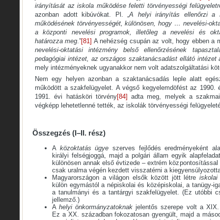
irányítását az iskola működése feletti törvényességi felügyeletr
azonban adott kibúvókat. Pl. „
A helyi irányítás ellenőrzi a 
működésének törvényességét, különösen, hogy … nevelési-oktatá
a központi nevelési programok, illetőleg a nevelési és okta
határozza meg
.”
[81]
A nehézség csupán az volt, hogy ebben a m
nevelési-oktatási intézmény belső ellenőrzésének tapasztal
pedagógiai intézet, az országos szaktanácsadást ellátó intézet 
mely intézményeknek ugyanakkor nem volt adatszolgáltatási köt
Nem egy helyen azonban a szaktanácsadás leple alatt egész
működött a szakfelügyelet. A végső kegyelemdöfést az 1990. 
1991. évi hatásköri törvény
[84]
adta meg, melyek a szakmai f
végképp lehetetlenné tették, az iskolák törvényességi felügyeleté
Összegzés (I–II. rész)
A
közoktatás ügye
szerves fejlődés eredményeként alak
királyi felségjoggá, majd a polgári állam egyik alapfelada
különösen annak első évtizede – extrém központosítással ke
csak uralma végén kezdett visszatérni a kiegyensúlyozott
Magyarországon a világon elsők között jött létre
iskolai
külön egymástól a népiskolai és középiskolai, a tanügy-ig
a tanulmányi és a tantárgyi szakfelügyelet. (Ez utóbbi 
jellemző.)
A
helyi önkormányzatoknak
jelentős szerepe volt a XIX. 
Ez a XX. században fokozatosan gyengült, majd a másodi