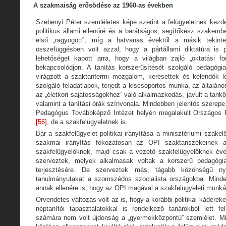
A szakmaiság erősödése az 1960-as években
Szebenyi Péter szemléletes képe szerint a felügyeletnek kezdet
politikus állami ellenőré és a barátságos, segítőkész szakem
első „ragyogott”, míg a hatvanas évektől a másik tekintet
összefüggésben volt azzal, hogy a pártállami diktatúra is
lehetőséget kapott arra, hogy a világban zajló „oktatási fo
bekapcsolódjon. A tanítás korszerűsítését szolgáló pedagógi
virágzott a szaktantermi mozgalom, keresettek és kelendők le
szolgáló feladatlapok, terjedt a kiscsoportos munka, az általán
az „életkori sajátosságokhoz” való alkalmazkodás, javult a ta
valamint a tanítási órák színvonala. Mindebben jelentős szerepe
Pedagógus Továbbképző Intézet helyén megalakult Országos P
[56]
, de a szakfelügyeletnek is.
Bár a szakfelügyelet politikai irányítása a minisztériumi szak
szakmai irányítás fokozatosan az OPI szaktanszékeinek a
szakfelügyelőknek, majd csak a vezető szakfelügyelőknek éve
szerveztek, melyek alkalmasak voltak a korszerű pedagógi
terjesztésére. De szerveztek más, tágabb közönségű nyá
tanulmányutakat a szomszédos szocialista országokba. Minde
annak ellenére is, hogy az OPI magával a szakfelügyeleti munká
Örvendetes változás volt az is, hogy a korábbi politikai káderek
néptanítói tapasztalatokkal is rendelkező tanárokból lett fel
számára nem volt újdonság a „gyermekközpontú” szemlélet. M