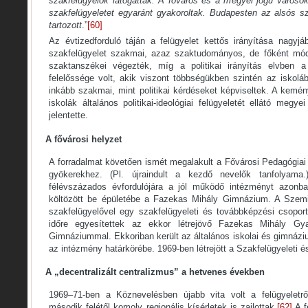
szakfelügyelők látogatták. A főváros és a megyei jogú városok
szakfelügyeletet egyaránt gyakoroltak. Budapesten az alsós sz
tartozott
.”
[60]
Az évtizedforduló táján a felügyelet kettős irányítása nagyjá
szakfelügyelet szakmai, azaz szaktudományos, de főként móds
szaktanszékei végezték, míg a politikai irányítás elvben a
felelőssége volt, akik viszont többségükben szintén az iskoláb
inkább szakmai, mint politikai kérdéseket képviseltek. A kemény
iskolák általános politikai-ideológiai felügyeletét ellátó megy
jelentette.
A fővárosi helyzet
A forradalmat követően ismét megalakult a Fővárosi Pedagógiai
gyökerekhez. (Pl. újraindult a kezdő nevelők tanfolyama
félévszázados évfordulójára a jól működő intézményt azonb
költözött be épületébe a Fazekas Mihály Gimnázium. A Szemi
szakfelügyelővel egy szakfelügyeleti és továbbképzési csoport
időre egyesítettek az ekkor létrejövő Fazekas Mihály Gya
Gimnáziummal. Ekkoriban került az általános iskolai és gimnáziu
az intézmény határkörébe. 1969-ben létrejött a Szakfelügyeleti 
A „decentralizált centralizmus” a hetvenes években
1969–71-ben a Köznevelésben újabb vita volt a felügyeletrő
második felétől komoly regionális kísérletek is zajlottak.
[62]
A f