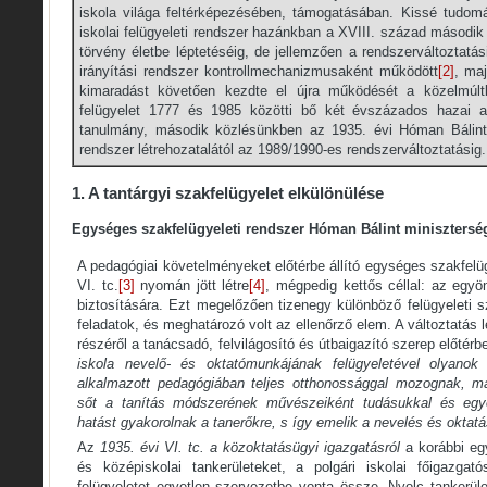
iskola világa feltérképezésében, támogatásában. Kissé tudo
iskolai felügyeleti rendszer hazánkban a XVIII. század második f
törvény életbe léptetéséig, de jellemzően a rendszerváltoztatási
irányítási rendszer kontrollmechanizmusaként működött
[2]
, ma
kimaradást követően kezdte el újra működését a közelmúltb
felügyelet 1777 és 1985 közötti bő két évszázados hazai a
tanulmány, második közlésünkben az 1935. évi Hóman Bálint-
rendszer létrehozatalától az 1989/1990-es rendszerváltoztatásig.
1. A tantárgyi szakfelügyelet elkülönülése
Egységes szakfelügyeleti rendszer Hóman Bálint minisztersé
A pedagógiai követelményeket előtérbe állító egységes szakfelüg
VI. tc.
[3]
nyomán jött létre
[4]
, mégpedig kettős céllal: az egy
biztosítására. Ezt megelőzően tizenegy különböző felügyeleti 
feladatok, és meghatározó volt az ellenőrző elem. A változtatás 
részéről a tanácsadó, felvilágosító és útbaigazító szerep előtérb
iskola nevelő- és oktatómunkájának felügyeletével olyano
alkalmazott pedagógiában teljes otthonossággal mozognak, m
sőt a tanítás módszerének művészeiként tudásukkal és egyé
hatást gyakorolnak a tanerőkre, s így emelik a nevelés és oktat
Az
1935. évi VI. tc. a közoktatásügyi igazgatásról
a korábbi egy
és középiskolai tankerületeket, a polgári iskolai főigazgat
felügyeletet egyetlen szervezetbe vonta össze. Nyolc tankerület