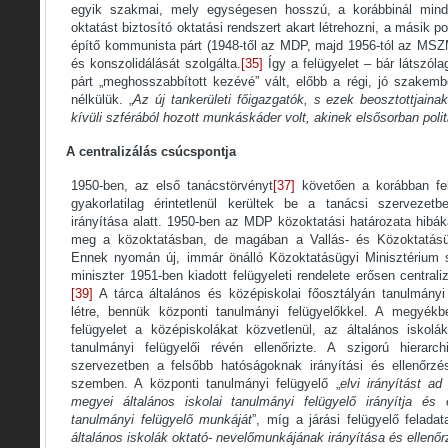
egyik szakmai, mely egységesen hosszú, a korábbinál mind
oktatást biztosító oktatási rendszert akart létrehozni, a másik po
építő kommunista párt (1948-től az MDP, majd 1956-tól az MSZ
és konszolidálását szolgálta.
[35]
Így a felügyelet – bár látszóla
párt „meghosszabbított kezévé” vált, előbb a régi, jó szakemb
nélkülük. „
Az új tankerületi főigazgatók, s ezek beosztottjain
kívüli szférából hozott munkáskáder volt, akinek elsősorban politi
A centralizálás csúcspontja
1950-ben, az első tanácstörvényt
[37]
követően a korábban felá
gyakorlatilag érintetlenül kerültek be a tanácsi szervezet
irányítása alatt. 1950-ben az MDP közoktatási határozata hibáka
meg a közoktatásban, de magában a Vallás- és Közoktatásüg
Ennek nyomán új, immár önálló Közoktatásügyi Minisztérium s
miniszter 1951-ben kiadott felügyeleti rendelete erősen centraliz
[39]
A tárca általános és középiskolai főosztályán tanulmányi 
létre, bennük központi tanulmányi felügyelőkkel. A megyékb
felügyelet a középiskolákat közvetlenül, az általános iskolák
tanulmányi felügyelői révén ellenőrizte. A szigorú hierar
szervezetben a felsőbb hatóságoknak irányítási és ellenőrzé
szemben. A központi tanulmányi felügyelő „
elvi irányítást ad
megyei általános iskolai tanulmányi felügyelő irányítja és e
tanulmányi felügyelő munkáját
”, míg a járási felügyelő feladat
általános iskolák oktató- nevelőmunkájának irányítása és ellenő