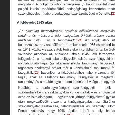
megoldani. A polgári iskolák lényegesen „puhább” szakfelügye
polgári iskolai tanárképzőkből pedagógiailag képzettebb tanár
szakfelügyelet inkább a pedagógiai szakszerűséget erősítette.
[2
A felügyelet 1945 után
„
Az államilag meghatározott nevelési célkitűzések megvalós
tartalma és módszerei felett szigorúan őrködő, erősen central
rendszer 1945 után is fennmaradt.
”
[24]
Az egyik első int
kultuszminiszter visszaállította a tankerületek 1935-ös területi 
és 1941 között visszacsatolt területeken korábban új tankerület
változást azonban az általános iskola 1945. évi létrehozás
felügyeletét a körzeti iskolafelügyelők (alsós szakfelügyelők) 
iskolalátogató tagjai (az általános iskolai tanulmányi felügyelő
tagozatos szaktárgyi órákat már a középiskolai tanulmányi fel
látogatták,
[26]
hasonlóan a középiskolához, ahol viszont a fői
tagjai, azaz az általános tanulmányi felügyelők is megfordu
tanulmányi és a szakfelügyelet nem különült el világosan egymás
Korábban a tanfelügyelőségek szakfelügyelői – akik 
szakembereiként a szaktárgyakra koncentráltak – és a főigazga
azaz az iskolalátogatók – együttesen „átfogó felügyeletet” gyakor
után megkezdődött viszont a tanügyigazgatás, az általános
szakfelügyelet szétválása, feladatrendszer és személyi állo
Fontos változás, hogy 1946. április 1-jétől a helyi hatóság