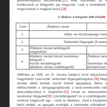
gondnokságokat) felszámolták,
[27]
mely intézkedés az is
korlátozását (a felügyeleti jog megszűnt, csak a munkáltatói 
megszűnését is magával hozta.
[28]
3. táblázat: A felügyelet 1945 után
[29]
Szint
Általános iskola
1.
Vallás- és közoktatásügyi mini
2.
Tankerületi főigazgató (8 tanker
Általános iskolai tanfelügyelő
3.
megyénként
Általános iskolai körzeti tanulmányi
Általános tanu
felügyelő +
+
4.
Körzeti iskolafelügyelő
Tanulmányi fe
(általános iskolai szakfelügyelő)
(középiskolai 
1949-ben az 1935. évi VI. törvény hatályon kívül helyezésével
megyénként szerveztek tankerületi főigazgatóságokat.
[30]
Megsz
oktatás eltérő keretek között történő igazgatása, illetve 
előkészítették a tanügyigazgatásnak a tanácsrendszerbe való 
újraszabályozása is megtörtént.
[31]
Immár az elnevezésben i
tanulmányi felügyelet
[32]
(„iskolafelügyelet”) és a szakfelügyelet
rendszer kiegészült egy – mind az általános, mind a középisko
belső rendjét, az igazgató munkáját, a tantestület működését,