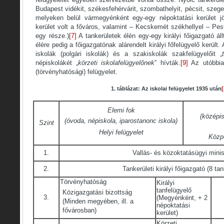
Budapest vidékit, székesfehérvárit, szombathelyit, pécsit, szeged
melyeken belül vármegyénként egy-egy népoktatási kerület jöt
kerület volt a főváros, valamint – Kecskemét székhellyel – Pes
egy része.)
[7]
A tankerületek élén egy-egy királyi főigazgató áll
élére pedig a főigazgatónak alárendelt királyi főfelügyelő került
iskolák (polgári iskolák) és a szakiskolák szakfelügyelőit „
népiskolákét „
körzeti iskolafelügyelőnek
” hívták.
[9]
Az utóbbia
(törvényhatósági) felügyelet.
1. táblázat: Az iskolai felügyelet 1935 után
[
Elemi fok
(középis
(óvoda, népiskola, iparostanonc iskola)
Szint
Helyi felügyelet
Közpo
1.
Vallás- és közoktatásügyi minis
2.
Tankerületi királyi főigazgató (8 tan
Törvényhatóság
Királyi
tanfelügyelő
Közigazgatási bizottság
3.
(Megyénként, + 2
(Minden megyében, ill. a
népoktatási
fővárosban)
kerület)
Körzeti