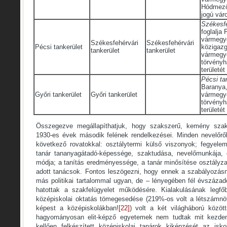
Hódmező
jogú vár
Székesfe
foglalja
vármegy
Székesfehérvári
Székesfehérvári
Pécsi tankerület
közigazg
tankerület
tankerület
vármegy
törvényh
területét
Pécsi ta
Baranya
Győri tankerület
Győri tankerület
vármegy
törvényh
területét
Összegezve megállapíthatjuk, hogy szakszerű, kemény szakf
1930-es évek második felének rendelkezései. Minden nevelőről
következő rovatokkal: osztálytermi külső viszonyok; fegyel
tanár tananyagátadó-képessége, szaktudása, nevelőmunkája, 
módja; a tanítás eredményessége, a tanár minősítése osztályzatt
adott tanácsok. Fontos leszögezni, hogy ennek a szabályozás
más politikai tartalommal ugyan, de – lényegében fél évszáza
hatottak a szakfelügyelet működésére. Kialakulásának legf
középiskolai oktatás tömegesedése (219%-os volt a létszámn
képest a középiskolákban!
[22]
) volt a két világháború közöt
hagyományosan elit-képző egyetemek nem tudtak mit kezden
kellően felkészített középiskolai tanárok kiképzését az iskol