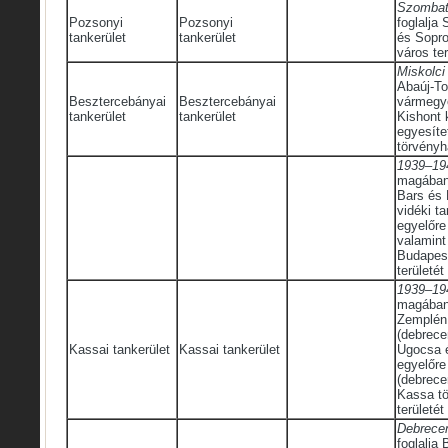
Szombath
Pozsonyi
Pozsonyi
foglalja
tankerület
tankerület
és Sopro
város ter
Miskolci
Abaúj-To
Besztercebányai
Besztercebányai
vármegy
tankerület
tankerület
Kishont 
egyesíte
törvényh
1939–194
magában 
Bars és 
vidéki ta
egyelőre
valamin
Budapest
területét
1939–194
magában 
Zemplén 
(debrece
Kassai tankerület
Kassai tankerület
Ugocsa é
egyelőre
(debrecen
Kassa tö
területét
Debrecen
foglalja