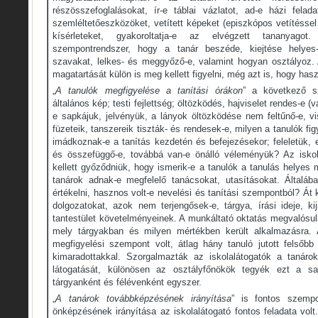
részösszefoglalásokat, ír-e táblai vázlatot, ad-e házi felad
szemléltetőeszközöket, vetített képeket (episzkópos vetítéssel
kísérleteket, gyakoroltatja-e az elvégzett tananyago
szempontrendszer, hogy a tanár beszéde, kiejtése helyes
szavakat, lelkes- és meggyőző-e, valamint hogyan osztályoz. 
magatartását külön is meg kellett figyelni, még azt is, hogy ha
„
A tanulók megfigyelése a tanítási órákon
” a következő sz
általános kép; testi fejlettség; öltözködés, hajviselet rendes-e (
e sapkájuk, jelvényük, a lányok öltözködése nem feltűnő-e, vi
füzeteik, tanszereik tiszták- és rendesek-e, milyen a tanulók f
imádkoznak-e a tanítás kezdetén és befejezésekor; feleletük,
és összefüggő-e, továbbá van-e önálló véleményük? Az iskol
kellett győződniük, hogy ismerik-e a tanulók a tanulás helyes 
tanárok adnak-e megfelelő tanácsokat, utasításokat. Általába
értékelni, hasznos volt-e nevelési és tanítási szempontból? Át k
dolgozatokat, azok nem terjengősek-e, tárgya, írási ideje, ki
tantestület követelményeinek. A munkáltató oktatás megvalósulás
mely tárgyakban és milyen mértékben került alkalmazásra. A
megfigyelési szempont volt, átlag hány tanuló jutott felsőbb
kimaradottakkal. Szorgalmazták az iskolalátogatók a tanár
látogatását, különösen az osztályfőnökök tegyék ezt a saj
tárgyanként és félévenként egyszer.
„
A tanárok továbbképzésének irányítása
” is fontos szempo
önképzésének irányítása az iskolalátogató fontos feladata volt