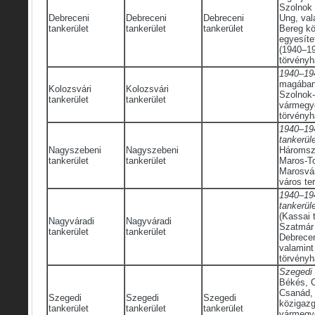
Szolnok
Debreceni
Debreceni
Debreceni
Ung, val
tankerület
tankerület
tankerület
Bereg kö
egyesíte
(1940–19
törvényh
1940–194
magában 
Kolozsvári
Kolozsvári
Szolnok-
tankerület
tankerület
vármegyé
törvényh
1940–19
tankerül
Nagyszebeni
Nagyszebeni
Háromsz
tankerület
tankerület
Maros-To
Marosvás
város ter
1940–19
tankerül
(Kassai 
Nagyváradi
Nagyváradi
Szatmár 
tankerület
tankerület
Debrecen
valamin
törvényh
Szegedi 
Békés, 
Csanád, 
Szegedi
Szegedi
Szegedi
közigazg
tankerület
tankerület
tankerület
vármegy