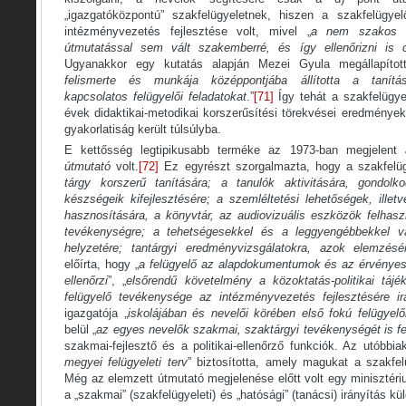
„igazgatóközpontú” szakfelügyeletnek, hiszen a szakfelügyel
intézményvezetés fejlesztése volt, mivel „
a nem szakos ig
útmutatással sem vált szakemberré, és így ellenőrizni is c
Ugyanakkor egy kutatás alapján Mezei Gyula megállapítot
felismerte és munkája középpontjába állította a tanítás-
kapcsolatos felügyelői feladatokat
.”
[71]
Így tehát a szakfelügye
évek didaktikai-metodikai korszerűsítési törekvései eredménye
gyakorlatiság került túlsúlyba.
E kettősség legtipikusabb terméke az 1973-ban megjelent
útmutató
volt.
[72]
Ez egyrészt szorgalmazta, hogy a szakfelügy
tárgy korszerű tanítására; a tanulók aktivitására, gondolk
készségeik kifejlesztésére; a szemléltetési lehetőségek, ille
hasznosítására, a könyvtár, az audiovizuális eszközök felhasz
tevékenységre; a tehetségesekkel és a leggyengébbekkel való
helyzetére; tantárgyi eredményvizsgálatokra, azok elemzésé
előírta, hogy „
a felügyelő az alapdokumentumok és az érvényes
ellenőrzi
”, „
elsőrendű követelmény a közoktatás-politikai tájé
felügyelő tevékenysége az intézményvezetés fejlesztésére ir
igazgatója „
iskolájában és nevelői körében első fokú felügyelői
belül „
az egyes nevelők szakmai, szaktárgyi tevékenységét is fe
szakmai-fejlesztő és a politikai-ellenőrző funkciók. Az utóbbiak
megyei felügyeleti terv
” biztosította, amely magukat a szakfel
Még az elemzett útmutató megjelenése előtt volt egy minisztéri
a „szakmai” (szakfelügyeleti) és „hatósági” (tanácsi) irányítás k