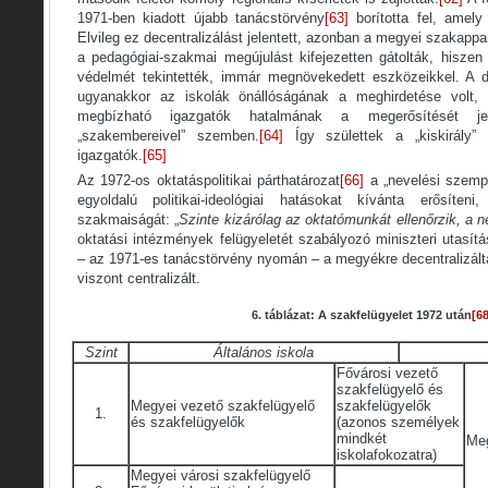
1971-ben kiadott újabb tanácstörvény
[63]
borította fel, amely
Elvileg ez decentralizálást jelentett, azonban a megyei szakapp
a pedagógiai-szakmai megújulást kifejezetten gátolták, hiszen
védelmét tekintették, immár megnövekedett eszközeikkel. A d
ugyanakkor az iskolák önállóságának a meghirdetése volt, am
megbízható igazgatók hatalmának a megerősítését jele
„szakembereivel” szemben.
[64]
Így születtek a „kiskirály”
igazgatók.
[65]
Az 1972-os oktatáspolitikai párthatározat
[66]
a „nevelési szemp
egyoldalú politikai-ideológiai hatásokat kívánta erősíteni
szakmaiságát: „
Szinte kizárólag az oktatómunkát ellenőrzik, a 
oktatási intézmények felügyeletét szabályozó miniszteri utasítá
– az 1971-es tanácstörvény nyomán – a megyékre decentralizált
viszont centralizált.
6. táblázat: A szakfelügyelet 1972 után
[68
Szint
Általános iskola
Fővárosi vezető
szakfelügyelő és
Megyei vezető szakfelügyelő
szakfelügyelők
1.
és szakfelügyelők
(azonos személyek
mindkét
Meg
iskolafokozatra)
Megyei városi szakfelügyelő