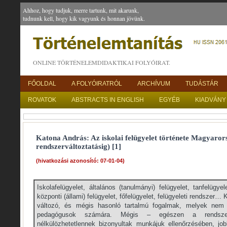
Ahhoz, hogy tudjuk, merre tartunk, mit akarunk,
tudnunk kell, hogy kik vagyunk és honnan jövünk.
ONLINE TÖRTÉNELEMDIDAKTIKAI FOLYÓIRAT.
FŐOLDAL
A FOLYÓIRATRÓL
ARCHÍVUM
TUDÁSTÁR
ROVATOK
ABSTRACTS IN ENGLISH
EGYÉB
KIADVÁNY
Katona András: Az iskolai felügyelet története Magyarors
rendszerváltoztatásig) [1]
(hivatkozási azonosító: 07-01-04)
Iskolafelügyelet, általános (tanulmányi) felügyelet, tanfelügyel
központi (állami) felügyelet, főfelügyelet, felügyeleti rendszer
változó, és mégis hasonló tartalmú fogalmak, melyek nem
pedagógusok számára. Mégis – egészen a rendszerv
nélkülözhetetlennek bizonyultak munkájuk ellenőrzésében, jo