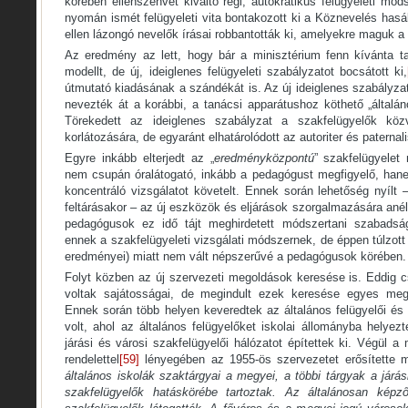
körében ellenszenvet kiváltó régi, autokratikus felügyeleti mó
nyomán ismét felügyeleti vita bontakozott ki a Köznevelés hasáb
ellen lázongó nevelők írásai robbantották ki, amelyekre maguk a 
Az eredmény az lett, hogy bár a minisztérium fenn kívánta tar
modellt, de új, ideiglenes felügyeleti szabályzatot bocsátott ki,
útmutató kiadásának a szándékát is. Az új ideiglenes szabályzat
nevezték át a korábbi, a tanácsi apparátushoz köthető „általán
Törekedett az ideiglenes szabályzat a szakfelügyelők közv
korlátozására, de egyaránt elhatárolódott az autoriter és paternalis
Egyre inkább elterjedt az „
eredményközpontú
” szakfelügyelet
nem csupán óralátogató, inkább a pedagógust megfigyelő, hane
koncentráló vizsgálatot követelt. Ennek során lehetőség nyílt
feltárásakor – az új eszközök és eljárások szorgalmazására anél
pedagógusok ez idő tájt meghirdetett módszertani szabadsá
ennek a szakfelügyeleti vizsgálati módszernek, de éppen túlzott 
eredményei) miatt nem vált népszerűvé a pedagógusok körében.
Folyt közben az új szervezeti megoldások keresése is. Eddig c
voltak sajátosságai, de megindult ezek keresése egyes meg
Ennek során több helyen keveredtek az általános felügyelői és 
volt, ahol az általános felügyelőket iskolai állományba helyezt
járási és városi szakfelügyelői hálózatot építettek ki. Végül a
rendelettel
[59]
lényegében az 1955-ös szervezetet erősítette m
általános iskolák szaktárgyai a megyei, a többi tárgyak a járási,
szakfelügyelők hatáskörébe tartoztak. Az általánosan képz