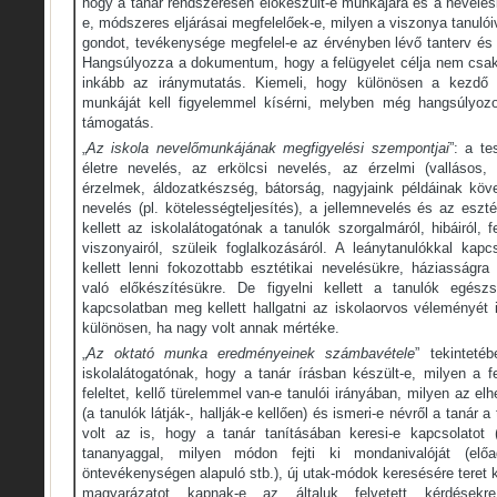
hogy a tanár rendszeresen előkészült-e munkájára és a nevelési
e, módszeres eljárásai megfelelőek-e, milyen a viszonya tanulóiv
gondot, tevékenysége megfelel-e az érvényben lévő tanterv és
Hangsúlyozza a dokumentum, hogy a felügyelet célja nem csa
inkább az iránymutatás. Kiemeli, hogy különösen a kezdő t
munkáját kell figyelemmel kísérni, melyben még hangsúlyozo
támogatás.
„
Az iskola nevelőmunkájának megfigyelési szempontjai
”: a t
életre nevelés, az erkölcsi nevelés, az érzelmi (vallásos, 
érzelmek, áldozatkészség, bátorság, nagyjaink példáinak köve
nevelés (pl. kötelességteljesítés), a jellemnevelés és az eszt
kellett az iskolalátogatónak a tanulók szorgalmáról, hibáiról, f
viszonyairól, szüleik foglalkozásáról. A leánytanulókkal kap
kellett lenni fokozottabb esztétikai nevelésükre, háziasságra 
való előkészítésükre. De figyelni kellett a tanulók egész
kapcsolatban meg kellett hallgatni az iskolaorvos véleményét 
különösen, ha nagy volt annak mértéke.
„
Az oktató munka eredményeinek számbavétele
” tekinteté
iskolalátogatónak, hogy a tanár írásban készült-e, milyen a 
feleltet, kellő türelemmel van-e tanulói irányában, milyen az e
(a tanulók látják-, hallják-e kellően) és ismeri-e névről a tanár
volt az is, hogy a tanár tanításában keresi-e kapcsolatot 
tananyaggal, milyen módon fejti ki mondanivalóját (előadó
öntevékenységen alapuló stb.), új utak-módok keresésére teret k
magyarázatot kapnak-e az általuk felvetett kérdésekre