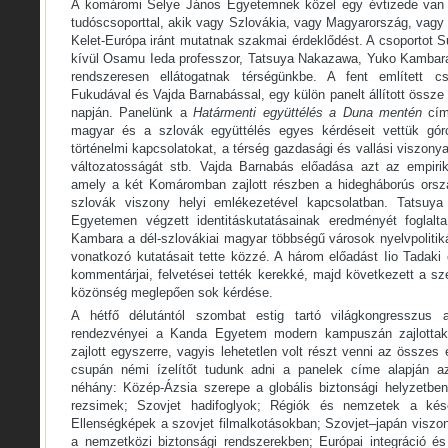
A komáromi Selye János Egyetemnek közel egy évtizede van 
tudóscsoporttal, akik vagy Szlovákia, vagy Magyarország, vagy
Kelet-Európa iránt mutatnak szakmai érdeklődést. A csoportot
kívül Osamu Ieda professzor, Tatsuya Nakazawa, Yuko Kambara é
rendszeresen ellátogatnak térségünkbe. A fent említett cs
Fukudával és Vajda Barnabással, egy külön panelt állított össz
napján. Panelünk a
Határmenti együttélés a Duna mentén
címe
magyar és a szlovák együttélés egyes kérdéseit vettük gór
történelmi kapcsolatokat, a térség gazdasági és vallási viszonyait
változatosságát stb. Vajda Barnabás előadása azt az empirik
amely a két Komáromban zajlott részben a hidegháborús orsz
szlovák viszony helyi emlékezetével kapcsolatban. Tatsu
Egyetemen végzett identitáskutatásainak eredményét foglalt
Kambara a dél-szlovákiai magyar többségű városok nyelvpolitiká
vonatkozó kutatásait tette közzé. A három előadást Iio Tadaki
kommentárjai, felvetései tették kerekké, majd következett a s
közönség meglepően sok kérdése.
A hétfő délutántól szombat estig tartó világkongresszus 
rendezvényei a Kanda Egyetem modern kampuszán zajlottak) 
zajlott egyszerre, vagyis lehetetlen volt részt venni az össze
csupán némi ízelítőt tudunk adni a panelek címe alapján az
néhány: Közép-Ázsia szerepe a globális biztonsági helyzetben
rezsimek; Szovjet hadifoglyok; Régiók és nemzetek a ké
Ellenségképek a szovjet filmalkotásokban; Szovjet–japán viszo
a nemzetközi biztonsági rendszerekben; Európai integráció és