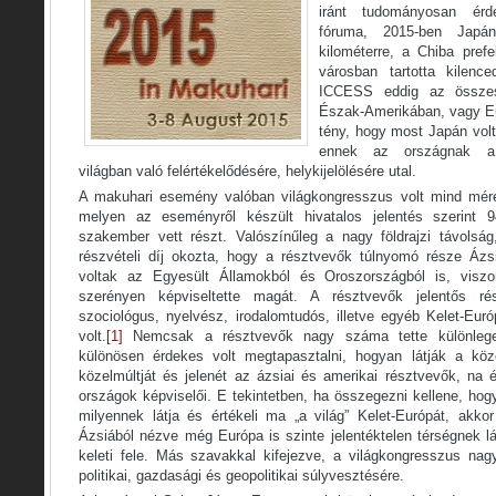
iránt tudományosan érd
fóruma, 2015-ben Japá
kilométerre, a Chiba prefe
városban tartotta kilence
ICCESS eddig az összes
Észak-Amerikában, vagy Eu
tény, hogy most Japán volt
ennek az országnak a
világban való felértékelődésére, helykijelölésére utal.
A makuhari esemény valóban világkongresszus volt mind méreté
melyen az eseményről készült hivatalos jelentés szerint 
szakember vett részt. Valószínűleg a nagy földrajzi távolsá
részvételi díj okozta, hogy a résztvevők túlnyomó része Ázs
voltak az Egyesült Államokból és Oroszországból is, viszo
szerényen képviseltette magát. A résztvevők jelentős rész
szociológus, nyelvész, irodalomtudós, illetve egyéb Kelet-Eur
volt.
[1]
Nemcsak a résztvevők nagy száma tette különleg
különösen érdekes volt megtapasztalni, hogyan látják a közé
közelmúltját és jelenét az ázsiai és amerikai résztvevők, na 
országok képviselői. E tekintetben, ha összegezni kellene, hogy
milyennek látja és értékeli ma „a világ” Kelet-Európát, akk
Ázsiából nézve még Európa is szinte jelentéktelen térségnek l
keleti fele. Más szavakkal kifejezve, a világkongresszus nag
politikai, gazdasági és geopolitikai súlyvesztésére.