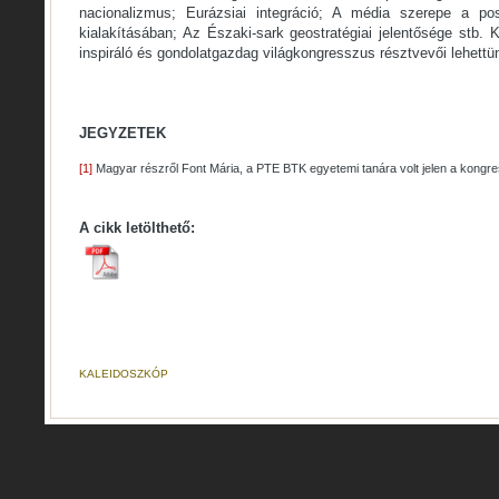
nacionalizmus; Eurázsiai integráció; A média szerepe a po
kialakításában; Az Északi-sark geostratégiai jelentősége stb.
inspiráló és gondolatgazdag világkongresszus résztvevői lehettü
JEGYZETEK
[1]
Magyar részről Font Mária, a PTE BTK egyetemi tanára volt jelen a kongr
A cikk letölthető:
KALEIDOSZKÓP